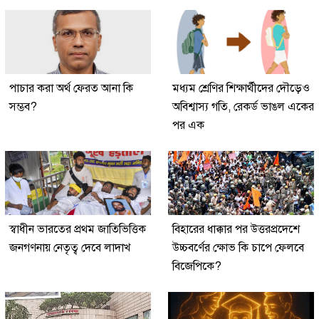
পাচার করা অর্থ ফেরত আনা কি
মধ্যম শ্রেণির শিক্ষার্থীদের দৌড়েও
সম্ভব?
অবিশ্বাস্য গতি, রেকর্ড ভাঙল একের
পর এক
স্বাধীন ভারতের প্রথম জাতিভিত্তিক
বিহারের ধাক্কার পর উত্তরপ্রদেশে
জনগণনায় নেতৃত্ব দেবে লাদাখ
উচ্চবর্ণের ক্ষোভ কি চাপে ফেলবে
বিজেপিকে?