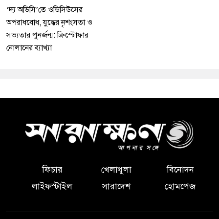
‘দ্য অডিসি’তে ওডিসিউসের
অপরাধবোধ, যুদ্ধের নৃশংসতা ও
সভ্যতার পুনর্জন্ম: ক্রিস্টোফার
নোলানের ব্যাখ্যা
ফিচার
খেলাধুলা
বিনোদন
লাইফস্টাইল
সারাদেশ
হোমপেজ