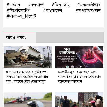
#নাটোর #নলডাঙ্গা #মিলনপ্রাং #মরদেহউদ্ধার
#নিখোঁজব্যক্তি #বাংলাদেশ #অপরাধসংবাদ
#সারাক্ষণ_রিপোর্ট
আরও খবর:
জাপানের ৬.৮ মাত্রার ভূমিকম্পে
অনলাইন জুয়া বন্ধে বাংলাদেশ
আতঙ্ক: ‘মনে হয়েছিল আজই মারা
ব্যাংক, সিআইডি ও বিকাশের যৌথ
যাব’, বলছেন বেঁচে ফেরা মানুষ
সচেতনতা অভিযান