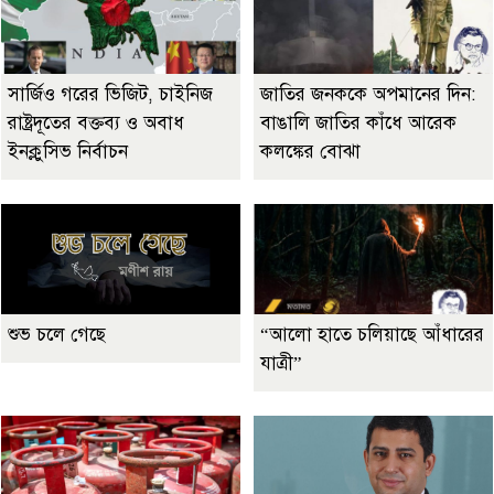
সার্জিও গরের ভিজিট, চাইনিজ
জাতির জনককে অপমানের দিন:
রাষ্ট্রদূতের বক্তব্য ও অবাধ
বাঙালি জাতির কাঁধে আরেক
ইনক্লুসিভ নির্বাচন
কলঙ্কের বোঝা
শুভ চলে গেছে
“আলো হাতে চলিয়াছে আঁধারের
যাত্রী”