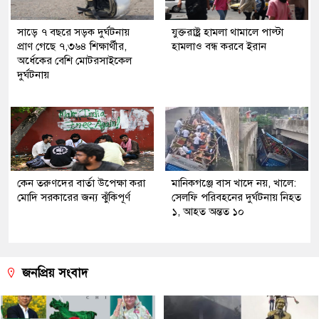
সাড়ে ৭ বছরে সড়ক দুর্ঘটনায়
যুক্তরাষ্ট্র হামলা থামালে পাল্টা
প্রাণ গেছে ৭,৩৬৪ শিক্ষার্থীর,
হামলাও বন্ধ করবে ইরান
অর্ধেকের বেশি মোটরসাইকেল
দুর্ঘটনায়
কেন তরুণদের বার্তা উপেক্ষা করা
মানিকগঞ্জে বাস খাদে নয়, খালে:
মোদি সরকারের জন্য ঝুঁকিপূর্ণ
সেলফি পরিবহনের দুর্ঘটনায় নিহত
১, আহত অন্তত ১০
জনপ্রিয় সংবাদ