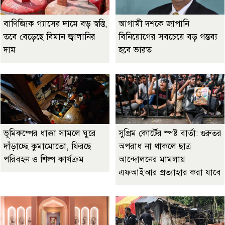
বাণিজ্যিক গ্যাসের দামে বড় স্বস্তি,
আগামী দশকে জাপানি
তবে বেড়েছে বিমান জ্বালানির
বিনিয়োগের সবচেয়ে বড় গন্তব্য
দাম
হবে ভারত
ভূমিকম্পের ধাক্কা সামলে ঘুরে
সুপ্রিম কোর্টের স্পষ্ট বার্তা: গুরুতর
দাঁড়াচ্ছে কুমামোতো, ফিরছে
অপরাধ না থাকলে ছাত্র
পরিবহন ও শিল্প কার্যক্রম
আন্দোলনের মামলায়
এফআইআর প্রত্যাহার করা যাবে