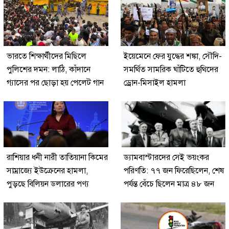
ভারতে শিক্ষার্থীদের মিছিলে
ইয়েমেনে ফের যুদ্ধের শঙ্কা, সৌদি-
পুলিশের দমন: লাঠি, কাঁদানে
সমর্থিত সামরিক ঘাঁটিতে হুথিদের
গ্যাসের পর ছোড়া হয় পেলেট গান
ড্রোন-মিসাইল হামলা
রাশিয়ার ধনী নারী তাতিয়ানা কিমের
ড্যামবাস্টারদের সেই ভয়ংকর
সাম্রাজ্যে ইউক্রেনের হামলা,
পরিণতি: ৭৭ জন ফিরেছিলেন, শেষ
পুড়ছে বিলিয়ন ডলারের পণ্য
পর্যন্ত বেঁচে ছিলেন মাত্র ৪৮ জন