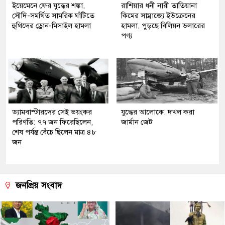
ইয়েমেনে ফের যুদ্ধের শঙ্কা,
রাশিয়ার ধনী নারী তাতিয়ানা
সৌদি-সমর্থিত সামরিক ঘাঁটিতে
কিমের সাম্রাজ্যে ইউক্রেনের
হুথিদের ড্রোন-মিসাইল হামলা
হামলা, পুড়ছে বিলিয়ন ডলারের
পণ্য
ড্যামবাস্টারদের সেই ভয়ংকর
যুদ্ধের আলোকে: দখল করা
পরিণতি: ৭৭ জন ফিরেছিলেন,
জার্মান জেট
শেষ পর্যন্ত বেঁচে ছিলেন মাত্র ৪৮
জন
জনপ্রিয় সংবাদ