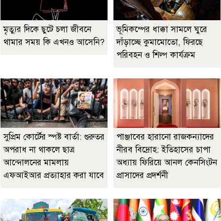
মৃত্যুর দিকে ছুটে চলা জীবনে
ভূমিকম্পের ধাক্কা সামলে ঘুরে
থামার সময় কি এখনও আসেনি?
দাঁড়াচ্ছে কুমামোতো, ফিরছে
পরিবহন ও শিল্প কার্যক্রম
সুপ্রিম কোর্টের স্পষ্ট বার্তা: গুরুতর
পাঞ্জাবের হারানো রাজকন্যাদের
অপরাধ না থাকলে ছাত্র
নীরব বিদ্রোহ: ইতিহাসের চাপা
আন্দোলনের মামলায়
অধ্যায় ফিরিয়ে আনল কেনসিংটন
এফআইআর প্রত্যাহার করা যাবে
প্রাসাদের প্রদর্শনী