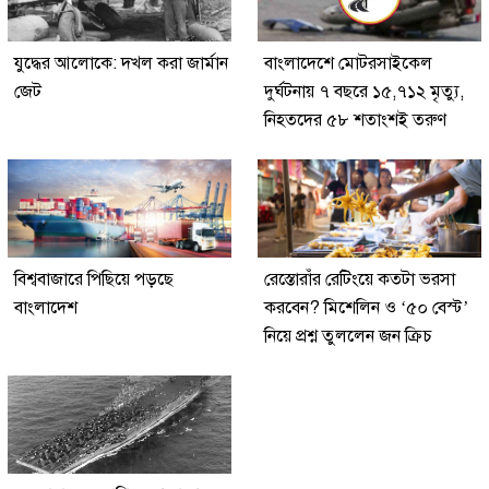
যুদ্ধের আলোকে: দখল করা জার্মান
বাংলাদেশে মোটরসাইকেল
জেট
দুর্ঘটনায় ৭ বছরে ১৫,৭১২ মৃত্যু,
নিহতদের ৫৮ শতাংশই তরুণ
বিশ্ববাজারে পিছিয়ে পড়ছে
রেস্তোরাঁর রেটিংয়ে কতটা ভরসা
বাংলাদেশ
করবেন? মিশেলিন ও ‘৫০ বেস্ট’
নিয়ে প্রশ্ন তুললেন জন ক্রিচ