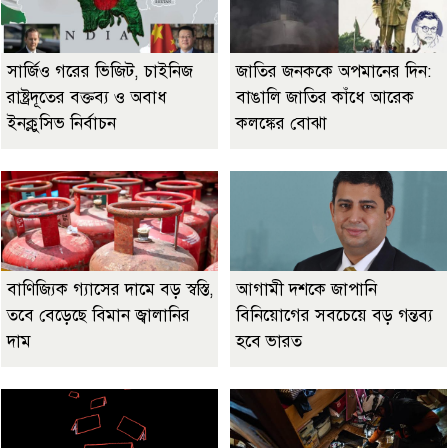
সার্জিও গরের ভিজিট, চাইনিজ
জাতির জনককে অপমানের দিন:
রাষ্ট্রদূতের বক্তব্য ও অবাধ
বাঙালি জাতির কাঁধে আরেক
ইনক্লুসিভ নির্বাচন
কলঙ্কের বোঝা
বাণিজ্যিক গ্যাসের দামে বড় স্বস্তি,
আগামী দশকে জাপানি
তবে বেড়েছে বিমান জ্বালানির
বিনিয়োগের সবচেয়ে বড় গন্তব্য
দাম
হবে ভারত