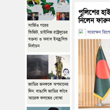
পুলিশের হাইও
নিলেন ফার
সার্জিও গরের
সারাক্ষণ রিপো
ভিজিট, চাইনিজ রাষ্ট্রদূতের
বক্তব্য ও অবাধ ইনক্লুসিভ
নির্বাচন
জাতির জনককে অপমানের
দিন: বাঙালি জাতির কাঁধে
আরেক কলঙ্কের বোঝা