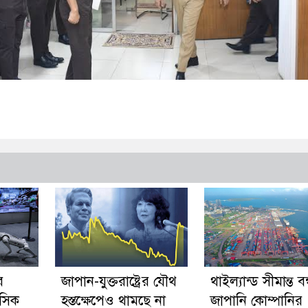
র
জাপান-যুক্তরাষ্ট্রের যৌথ
থাইল্যান্ড সীমান্ত বন
পসিক
হস্তক্ষেপেও থামছে না
জাপানি কোম্পানির