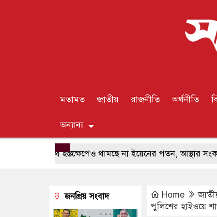
মতামত
জাতীয়
রাজনীতি
অর্থনীতি
ব
অন্যান্য
্ট্রের যৌথ হস্তক্ষেপেও থামছে না ইয়েনের পতন, আস্থার সংকটেই কি 
Home
জাতী
জনপ্রিয় সংবাদ
পুলিশের হাইওয়ে শাখ