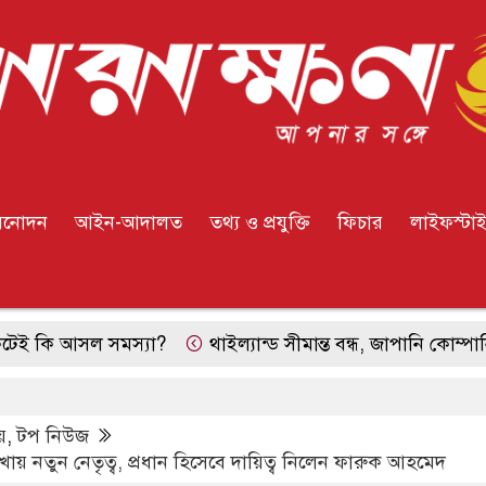
িনোদন
আইন-আদালত
তথ্য ও প্রযুক্তি
ফিচার
লাইফস্টা
আসল সমস্যা?
থাইল্যান্ড সীমান্ত বন্ধ, জাপানি কোম্পানির ভরসা
য়
,
টপ নিউজ
ায় নতুন নেতৃত্ব, প্রধান হিসেবে দায়িত্ব নিলেন ফারুক আহমেদ