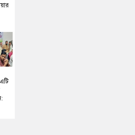
িয়ার
 এটি
ন: