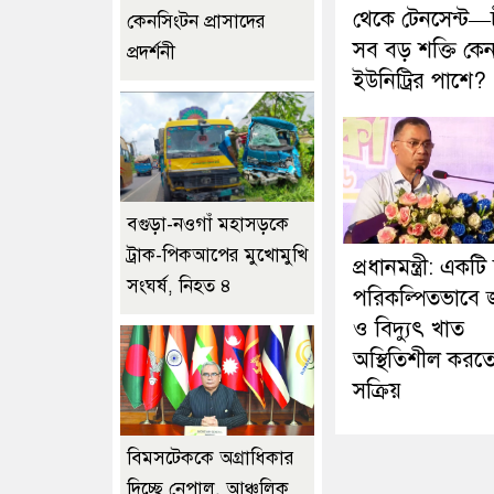
থেকে টেনসেন্ট—
কেনসিংটন প্রাসাদের
সব বড় শক্তি কে
প্রদর্শনী
ইউনিট্রির পাশে?
বগুড়া-নওগাঁ মহাসড়কে
ট্রাক-পিকআপের মুখোমুখি
প্রধানমন্ত্রী: একটি 
সংঘর্ষ, নিহত ৪
পরিকল্পিতভাবে জ্
ও বিদ্যুৎ খাত
অস্থিতিশীল করত
সক্রিয়
বিমসটেককে অগ্রাধিকার
দিচ্ছে নেপাল, আঞ্চলিক