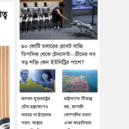
ত্ব
৯০ কোটি ডলারের রোবট বাজি:
ডিপসিক থেকে টেনসেন্ট—চীনের সব
বড় শক্তি কেন ইউনিট্রির পাশে?
জাপান-যুক্তরাষ্ট্রের
থাইল্যান্ড সীমান্ত
যৌথ হস্তক্ষেপেও
বন্ধ, জাপানি
থামছে না ইয়েনের
কোম্পানির ভরসা
পতন, আস্থার
এখন কম্বোডিয়ার