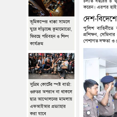
চলতি বছরের ৪ জু
করেন। এরপর হাইওয়
দেশ-বিদেশে 
ভূমিকম্পের ধাক্কা সামলে
পুলিশ বাহিনীতে ক
ঘুরে দাঁড়াচ্ছে কুমামোতো,
প্রশিক্ষণ, সেমিনা
ফিরছে পরিবহন ও শিল্প
পেশাগত দক্ষতা ও ন
কার্যক্রম
সুপ্রিম কোর্টের স্পষ্ট বার্তা:
গুরুতর অপরাধ না থাকলে
ছাত্র আন্দোলনের মামলায়
এফআইআর প্রত্যাহার
করা যাবে