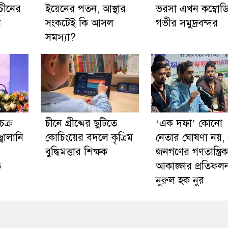
চীনের
ইয়েনের পতন, আস্থার
ভরসা এখন কম্বোড
ন
সংকটেই কি আসল
গভীর সমুদ্রবন্দর
সমস্যা?
চক্র
চীনে গ্রীষ্মের ছুটিতে
‘এক দফা’ কোনো
বালানি
কোচিংয়ের বদলে কৃত্রিম
নেতার ঘোষণা নয়,
বুদ্ধিমত্তার শিক্ষক
জনগণের গণতান্ত্রিক
ে
আকাঙ্ক্ষার প্রতিফল
নুরুল হক নুর