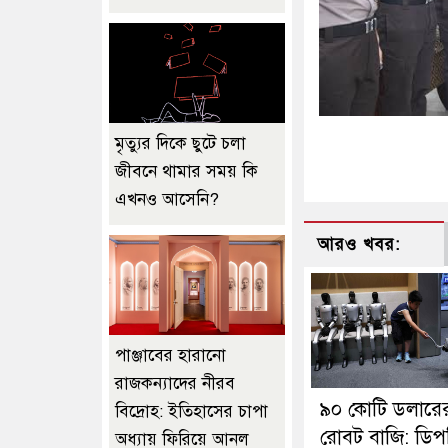
মৃত্যুর দিকে ছুটে চলা
জীবনে থামার সময় কি
এখনও আসেনি?
আরও খবর:
পাঞ্জাবের হারানো
রাজকন্যাদের নীরব
৯০ কোটি ডলারে
বিদ্রোহ: ইতিহাসের চাপা
রোবট বাজি: ডি
অধ্যায় ফিরিয়ে আনল