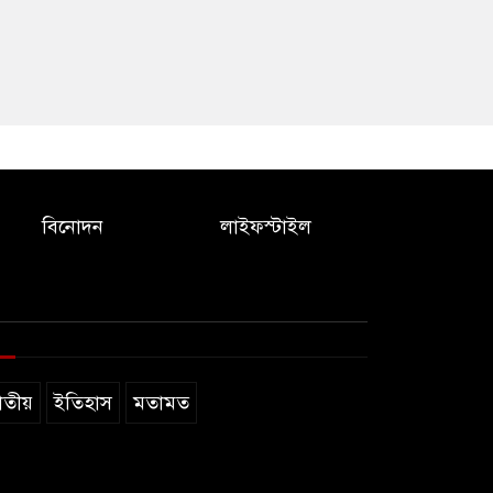
বিনোদন
লাইফস্টাইল
াতীয়
ইতিহাস
মতামত