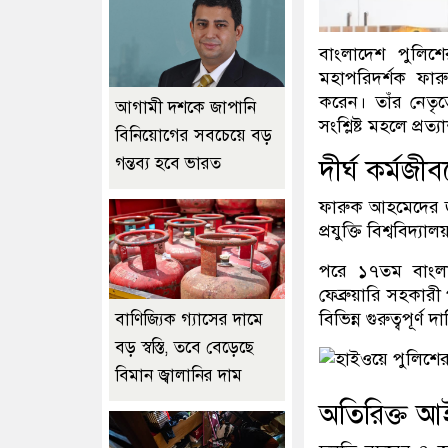
বাংলাদেশ পুলিশে
মহাপরিদর্শক ফারু
করেন। তাঁর নেতৃত
আগামী দশকে জাপানি
সংশ্লিষ্ট মহলে প্রত্
বিনিয়োগের সবচেয়ে বড়
গন্তব্য হবে ভারত
দীর্ঘ কর্মজী
ফারুক আহমেদের জন
প্রযুক্তি বিশ্ববিদ্
পরে ১৭তম বাংলা
ফেব্রুয়ারি সহকার
বিভিন্ন গুরুত্বপূর্ণ
বাণিজ্যিক গ্যাসের দামে
বড় স্বস্তি, তবে বেড়েছে
বিমান জ্বালানির দাম
অতিরিক্ত আ