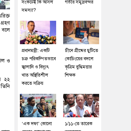
সংকটেই কি আসল
গভীর সমুদ্রবন্দর
সমস্যা?
রিক্ত
গ্রহণ
ে বলে
প্রধানমন্ত্রী: একটি
চীনে গ্রীষ্মের ছুটিতে
চক্র পরিকল্পিতভাবে
কোচিংয়ের বদলে
ৌশল ও
জ্বালানি ও বিদ্যুৎ
কৃত্রিম বুদ্ধিমত্তার
খাত অস্থিতিশীল
শিক্ষক
র ২২
করতে সক্রিয়
 তিনি
‘এক দফা’ কোনো
১/১১-তে তারেক