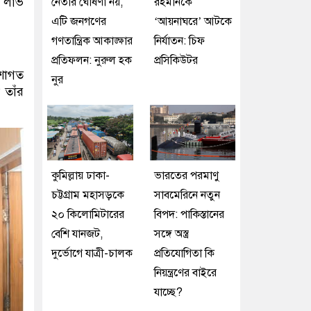
ি লাভ
নেতার ঘোষণা নয়,
রহমানকে
এটি জনগণের
‘আয়নাঘরে’ আটকে
গণতান্ত্রিক আকাঙ্ক্ষার
নির্যাতন: চিফ
প্রতিফলন: নুরুল হক
প্রসিকিউটর
েশাগত
নুর
 তাঁর
কুমিল্লায় ঢাকা-
ভারতের পরমাণু
চট্টগ্রাম মহাসড়কে
সাবমেরিনে নতুন
২০ কিলোমিটারের
বিপদ: পাকিস্তানের
বেশি যানজট,
সঙ্গে অস্ত্র
দুর্ভোগে যাত্রী-চালক
প্রতিযোগিতা কি
নিয়ন্ত্রণের বাইরে
যাচ্ছে?