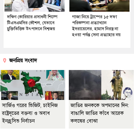
দক্ষিণ কোরিয়ার প্রসাধনী শিল্পে
গাজা নিয়ে ট্রাম্পের ১৫ দফা
টিএসএমসির কৌশল, যেভাবে
পরিকল্পনা প্রত্যাখ্যান
চুক্তিভিত্তিক উৎপাদনে বিশ্বজয়
ইসরায়েলের, হামাস নিরস্ত্র না
হওয়া পর্যন্ত সেনা প্রত্যাহার নয়
জনপ্রিয় সংবাদ
সার্জিও গরের ভিজিট, চাইনিজ
জাতির জনককে অপমানের দিন:
রাষ্ট্রদূতের বক্তব্য ও অবাধ
বাঙালি জাতির কাঁধে আরেক
ইনক্লুসিভ নির্বাচন
কলঙ্কের বোঝা