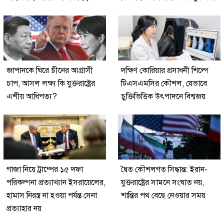
জাপানকে ঘিরে চীনের আগ্রাসী
দক্ষিণ কোরিয়ার প্রসাধনী শিল্পে
চাপ, আসল লক্ষ্য কি যুক্তরাষ্ট্রের
টিএসএমসির কৌশল, যেভাবে
এশীয় আধিপত্য?
চুক্তিভিত্তিক উৎপাদনে বিশ্বজয়
গাজা নিয়ে ট্রাম্পের ১৫ দফা
দ্বৈত কৌশলগত সিদ্ধান্ত: ইরান-
পরিকল্পনা প্রত্যাখ্যান ইসরায়েলের,
যুক্তরাষ্ট্রের সামনে সংঘাত নয়,
হামাস নিরস্ত্র না হওয়া পর্যন্ত সেনা
শান্তির পথ বেছে নেওয়ার সময়
প্রত্যাহার নয়