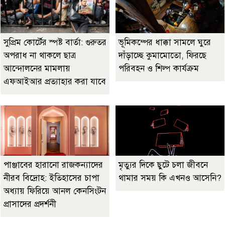
সুপ্রিম কোর্টের স্পষ্ট বার্তা: গুরুতর
ভূমিকম্পের ধাক্কা সামলে ঘুরে
অপরাধ না থাকলে ছাত্র
দাঁড়াচ্ছে কুমামোতো, ফিরছে
আন্দোলনের মামলায়
পরিবহন ও শিল্প কার্যক্রম
এফআইআর প্রত্যাহার করা যাবে
পাঞ্জাবের হারানো রাজকন্যাদের
মৃত্যুর দিকে ছুটে চলা জীবনে
নীরব বিদ্রোহ: ইতিহাসের চাপা
থামার সময় কি এখনও আসেনি?
অধ্যায় ফিরিয়ে আনল কেনসিংটন
প্রাসাদের প্রদর্শনী