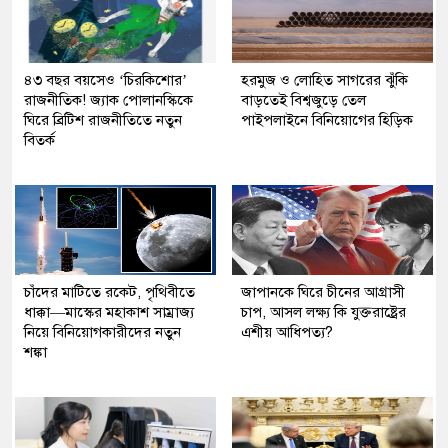
৪৩ বছর বয়সেও ‘চিরকিশোর’
হরমুজ ও লোহিত সাগরের ঝুঁকি
রাজনীতিক! জ্যাক পোলানস্কিকে
বাড়তেই বিশ্বজুড়ে তেল
ঘিরে ব্রিটিশ রাজনীতিতে নতুন
পাইপলাইনে বিনিয়োগের হিড়িক
বিতর্ক
চাঁদের মাটিতে রকেট, পৃথিবীতে
জাপানকে ঘিরে চীনের আগ্রাসী
ধাক্কা—মাস্কের মহাকাশ সাম্রাজ্য
চাপ, আসল লক্ষ্য কি যুক্তরাষ্ট্রের
নিয়ে বিনিয়োগকারীদের নতুন
এশীয় আধিপত্য?
শঙ্কা