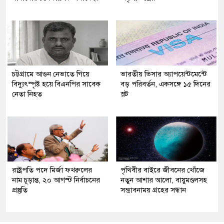
চট্টগ্রামে আগুন নেভাতে গিয়ে
ভারতীয় ভিসার অ্যাপয়েন্টমেন্টে
বিদ্যুৎস্পৃষ্ট হয়ে বিএনপির সাবেক
বড় পরিবর্তন, একসঙ্গে ১৫ দিনের
নেতা নিহত
স্লট
রাষ্ট্রপতি পদে মির্জা ফখরুলের
পৃথিবীর বাইরে জীবনের খোঁজে
নাম চূড়ান্ত, ২০ আগস্ট নির্বাচনের
নতুন আশার আলো, বায়ুমণ্ডলসহ
প্রস্তুতি
সম্ভাবনাময় গ্রহের সন্ধান