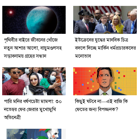
পৃথিবীর বাইরে জীবনের খোঁজে
ইউক্রেনের যুদ্ধের মানবিক চিত্র
নতুন আশার আলো, বায়ুমণ্ডলসহ
বদলে দিচ্ছে মার্কিন ধর্মপ্রচারকদের
সম্ভাবনাময় গ্রহের সন্ধান
মনোভাব
পারি মনির ধর্ষণচেষ্টা মামলা: ৩০
কিছুই ঘটবে না—এই বাজি কি
নভেম্বর ফের জেরার মুখোমুখি
ফেডের জন্য বিপজ্জনক?
অভিনেত্রী