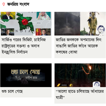
জনপ্রিয় সংবাদ
সার্জিও গরের ভিজিট, চাইনিজ
জাতির জনককে অপমানের দিন:
রাষ্ট্রদূতের বক্তব্য ও অবাধ
বাঙালি জাতির কাঁধে আরেক
ইনক্লুসিভ নির্বাচন
কলঙ্কের বোঝা
শুভ চলে গেছে
“আলো হাতে চলিয়াছে আঁধারের
যাত্রী”