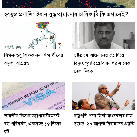
হরমুজ প্রণালি: ইরান যুদ্ধ থামানোর চাবিকাঠি কি এখানেই?
শিক্ষক শুধু শিক্ষক নন, শিক্ষার্থীদের
চট্টগ্রামে আগুন নেভাতে গিয়ে
অদৃশ্য আশ্রয়ও
বিদ্যুৎস্পৃষ্ট হয়ে বিএনপির সাবেক
নেতা নিহত
ভারতীয় ভিসার অ্যাপয়েন্টমেন্টে
রাষ্ট্রপতি পদে মির্জা ফখরুলের নাম
বড় পরিবর্তন, একসঙ্গে ১৫ দিনের
চূড়ান্ত, ২০ আগস্ট নির্বাচনের প্রস্তুতি
স্লট