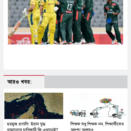
আরও খবর:
হরমুজ প্রণালি: ইরান যুদ্ধ
শিক্ষক শুধু শিক্ষক নন, শিক্ষার্থীদের
থামানোর চাবিকাঠি কি এখানেই?
অদৃশ্য আশ্রয়ও