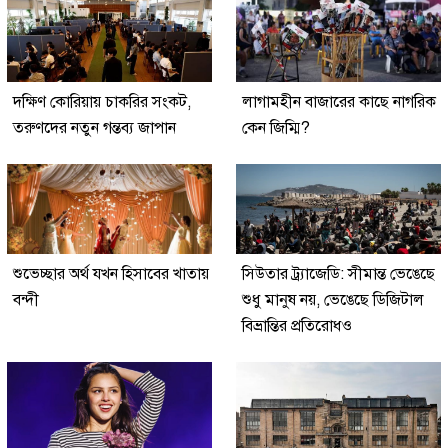
দক্ষিণ কোরিয়ায় চাকরির সংকট,
লাগামহীন বাজারের কাছে নাগরিক
তরুণদের নতুন গন্তব্য জাপান
কেন জিম্মি?
শুভেচ্ছার অর্থ যখন হিসাবের খাতায়
সিউতার ট্র্যাজেডি: সীমান্ত ভেঙেছে
বন্দী
শুধু মানুষ নয়, ভেঙেছে ডিজিটাল
বিভ্রান্তির প্রতিরোধও