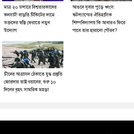
মাত্র ২০ ডলারে বিশ্বতারকাদের
আগুনে দুবার পুড়ে ধ্বংস:
কনসার্ট! বাড়তি টিকিটের দামে
স্কটল্যান্ডের ঐতিহাসিক
ভক্তদের স্বস্তি ফেরাতে নতুন
শিল্পবিদ্যালয় কি আবারও ফিরে
উদ্যোগ
পাবে তার হারানো গৌরব?
চীনের আগ্রাসন ঠেকাতে যুদ্ধ প্রস্তুতি
জোরদার তাইওয়ানের, শুরু ১০
দিনের বৃহৎ সামরিক মহড়া