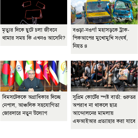
মৃত্যুর দিকে ছুটে চলা জীবনে
বগুড়া-নওগাঁ মহাসড়কে ট্রাক-
থামার সময় কি এখনও আসেনি?
পিকআপের মুখোমুখি সংঘর্ষ,
নিহত ৪
বিমসটেককে অগ্রাধিকার দিচ্ছে
সুপ্রিম কোর্টের স্পষ্ট বার্তা: গুরুতর
নেপাল, আঞ্চলিক সহযোগিতা
অপরাধ না থাকলে ছাত্র
জোরদারে নতুন উদ্যোগ
আন্দোলনের মামলায়
এফআইআর প্রত্যাহার করা যাবে