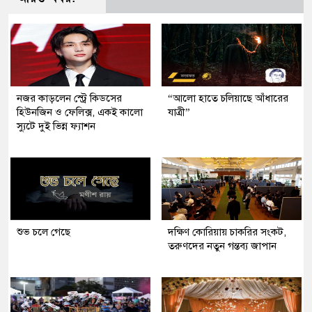
নজর কাড়লেন স্ট্রে কিডসের
“আলো হাতে চলিয়াছে আঁধারের
হিউনজিন ও ফেলিক্স, একই কালো
যাত্রী”
স্যুটে দুই ভিন্ন ফ্যাশন
শুভ চলে গেছে
দক্ষিণ কোরিয়ায় চাকরির সংকট,
তরুণদের নতুন গন্তব্য জাপান