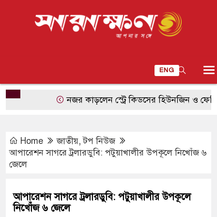
ENG
নজর কাড়লেন স্ট্রে কিডসের হিউনজিন ও ফেলিক্স, একই
Home
জাতীয়
,
টপ নিউজ
আপারেশন সাগরে ট্রলারডুবি: পটুয়াখালীর উপকূলে নিখোঁজ ৬
জেলে
আপারেশন সাগরে ট্রলারডুবি: পটুয়াখালীর উপকূলে
নিখোঁজ ৬ জেলে