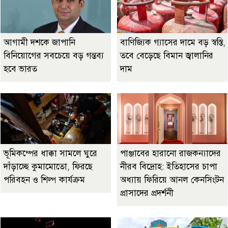
আগামী দশকে জাপানি
বাণিজ্যিক গ্যাসের দামে বড় স্বস্তি,
বিনিয়োগের সবচেয়ে বড় গন্তব্য
তবে বেড়েছে বিমান জ্বালানির
হবে ভারত
দাম
ভূমিকম্পের ধাক্কা সামলে ঘুরে
পাঞ্জাবের হারানো রাজকন্যাদের
দাঁড়াচ্ছে কুমামোতো, ফিরছে
নীরব বিদ্রোহ: ইতিহাসের চাপা
পরিবহন ও শিল্প কার্যক্রম
অধ্যায় ফিরিয়ে আনল কেনসিংটন
প্রাসাদের প্রদর্শনী