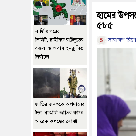
হামের উপসর্গ
৫৮৫
সার্জিও গরের
সারাক্ষণ রিপো
ভিজিট, চাইনিজ রাষ্ট্রদূতের
বক্তব্য ও অবাধ ইনক্লুসিভ
নির্বাচন
জাতির জনককে অপমানের
দিন: বাঙালি জাতির কাঁধে
আরেক কলঙ্কের বোঝা