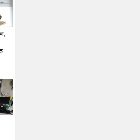
ুল,
ংক