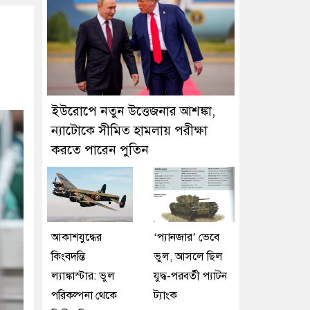
ইউরোপে নতুন উত্তেজনার আশঙ্কা,
ন্যাটোকে সীমিত হামলায় পরীক্ষা
করতে পারেন পুতিন
আকাশযুদ্ধের
‘প্যানজার’ ভেবে
কিংবদন্তি
ভুল, আসলে ছিল
ল্যাঙ্কাস্টার: ভুল
যুদ্ধ-পরবর্তী প্যাটন
পরিকল্পনা থেকে
ট্যাংক