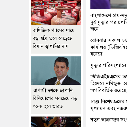
বাংলাদেশে হাম-সদৃশ
দুই মৃত্যুর পর চলতি
জনে।
বাণিজ্যিক গ্যাসের দামে
বড় স্বস্তি, তবে বেড়েছে
রোববার সকাল ৮টা প
বিমান জ্বালানির দাম
কার্যালয় (ডিজিএইচ
হয়েছে।
মৃত্যুর পরিসংখ্যা
ডিজিএইচএসের তথ্য 
হিসেবে নথিভুক্ত হয
অপরিবর্তিত রয়েছ
আগামী দশকে জাপানি
বিনিয়োগের সবচেয়ে বড়
স্বাস্থ্য বিশেষজ্
গন্তব্য হবে ভারত
মূল্যায়ন এবং নজরদার
নতুন আক্রান্তের সংখ