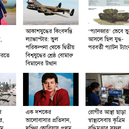
আকাশযুদ্ধের কিংবদন্তি
‘প্যানজার’ ভেবে ভ
,
ল্যাঙ্কাস্টার: ভুল
আসলে ছিল যুদ্ধ-
পরিকল্পনা থেকে দ্বিতীয়
পরবর্তী প্যাটন ট্যা
 করতে
বিশ্বযুদ্ধের শ্রেষ্ঠ বোমারু
বিমানের উত্থান
ে
এক দশকের
রোগীর আস্থা ছাড়া
ার,
ভালোবাসার প্রতিদান,
স্বাস্থ্যসেবায় কৃত্রিম
তম
দক্ষিণ কোরিয়ায় প্রথম
বুদ্ধিমত্তার সফল