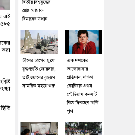
দ্বিতীয় বিশ্বযুদ্ধের
শ্রেষ্ঠ বোমারু
য় এই
বিমানের উত্থান
ছে ৫৮৫
ালকের
ধ করা
চীনের চাপের মুখে
এক দশকের
যুদ্ধপ্রস্তুতি জোরদার,
ভালোবাসার
তাইওয়ানের বৃহত্তম
প্রতিদান, দক্ষিণ
লিষ্ট
সামরিক মহড়া শুরু
কোরিয়ায় প্রথম
ংখ্যা
স্টেডিয়াম কনসার্ট
নিয়ে ফিরছেন চার্লি
্থিতি
পুথ