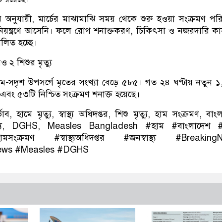
ন অনুযায়ী, মার্চের মাঝামাঝি সময় থেকে শুরু হওয়া সংক্রমণ পরিস
য়ন্ত্রণে আসেনি। ফলে রোগ শনাক্তকরণ, চিকিৎসা ও নজরদারি কার্
চালিত হচ্ছে।
 ২ শিশুর মৃত্যু
াম-সদৃশ উপসর্গে মৃতের সংখ্যা বেড়ে ৫৮৫। গত ২৪ ঘণ্টায় নতুন 
বং ৫৩টি নিশ্চিত সংক্রমণ শনাক্ত হয়েছে।
ভাব, হামে মৃত্যু, স্বাস্থ্য অধিদপ্তর, শিশু মৃত্যু, হাম সংক্রমণ, বা
স্বাস্থ্য, DGHS, Measles Bangladesh #হাম #বাংলাদেশ #স্বা
ামসংক্রমণ #স্বাস্থ্যঅধিদপ্তর #জনস্বাস্থ্য #Breaking
ews #Measles #DGHS