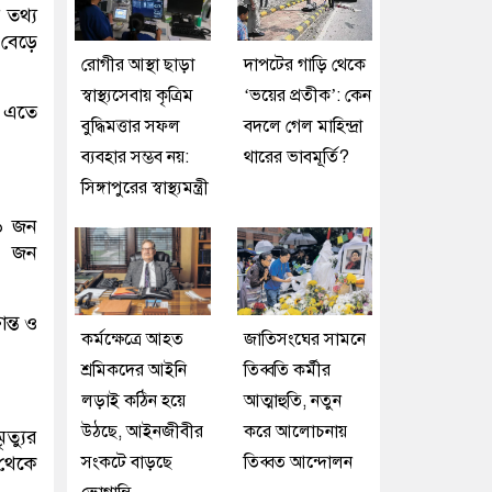
 তথ্য
বেড়ে
রোগীর আস্থা ছাড়া
দাপটের গাড়ি থেকে
স্বাস্থ্যসেবায় কৃত্রিম
‘ভয়ের প্রতীক’: কেন
। এতে
বুদ্ধিমত্তার সফল
বদলে গেল মাহিন্দ্রা
ব্যবহার সম্ভব নয়:
থারের ভাবমূর্তি?
সিঙ্গাপুরের স্বাস্থ্যমন্ত্রী
৮৬ জন
৪১ জন
ন্ত ও
কর্মক্ষেত্রে আহত
জাতিসংঘের সামনে
শ্রমিকদের আইনি
তিব্বতি কর্মীর
লড়াই কঠিন হয়ে
আত্মাহুতি, নতুন
উঠছে, আইনজীবীর
করে আলোচনায়
ৃত্যুর
সংকটে বাড়ছে
তিব্বত আন্দোলন
 থেকে