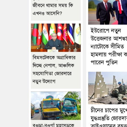
জীবনে থামার সময় কি
এখনও আসেনি?
ইউরোপে নতুন
উত্তেজনার আশঙ্কা
ন্যাটোকে সীমিত
হামলায় পরীক্ষা
বিমসটেককে অগ্রাধিকার
পারেন পুতিন
দিচ্ছে নেপাল, আঞ্চলিক
সহযোগিতা জোরদারে
নতুন উদ্যোগ
চীনের চাপের মুখ
যুদ্ধপ্রস্তুতি জোরদ
বগুড়া-নওগাঁ মহাসড়কে
তাইওয়ানের বৃহত্