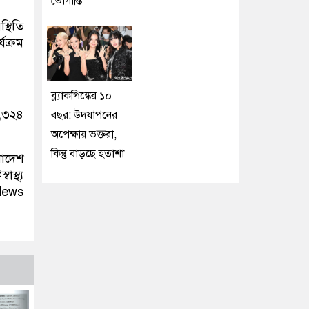
ভোগান্তি
্থিতি
যক্রম
ব্ল্যাকপিঙ্কের ১০
১,৩২৪
বছর: উদযাপনের
অপেক্ষায় ভক্তরা,
কিন্তু বাড়ছে হতাশা
ংলাদেশ
স্থ্য
News