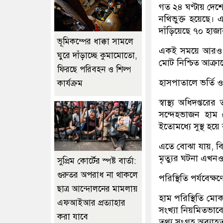
গত ২৪ ঘণ্টায় দেশ
নথিভুক্ত হয়েছে। 
দাঁড়িয়েছে ৭০ হা
ভূমিকম্পের ধাক্কা সামলে
একই সময়ে আরও ৫৩
ঘুরে দাঁড়াচ্ছে কুমামোতো,
মোট নিশ্চিত আক্রান
ফিরছে পরিবহন ও শিল্প
হাসপাতালে ভর্তি ও স
কার্যক্রম
স্বাস্থ্য অধিদপ্
সন্দেহভাজন হাম 
ইতোমধ্যে সুস্থ হয়
এতে বোঝা যায়, বি
মৃত্যুর ঘটনা এখনও
সুপ্রিম কোর্টের স্পষ্ট বার্তা:
গুরুতর অপরাধ না থাকলে
পরিস্থিতি পর্যবেক্ষণে 
ছাত্র আন্দোলনের মামলায়
হাম পরিস্থিতি মোকাব
এফআইআর প্রত্যাহার
সংখ্যা নিয়মিতভাবে
করা যাবে
তথ্য সংগ্রহ অব্যাহ