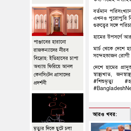
বর্তমান পরিসংখ্যা
এখনও পুরোপুরি নি
গুরুত্বের সঙ্গে পরি
হামের উপসর্গে আরও
পাঞ্জাবের হারানো
মার্চ থেকে দেশে হ
রাজকন্যাদের নীরব
সন্দেহভাজন রোগী এ
বিদ্রোহ: ইতিহাসের চাপা
অধ্যায় ফিরিয়ে আনল
দেশে হামের প্রাদুর্
স্বাস্থ্যখাত, জন
কেনসিংটন প্রাসাদের
#শিশুমৃত্যু #হ
প্রদর্শনী
#BangladeshN
আরও খবর:
মৃত্যুর দিকে ছুটে চলা