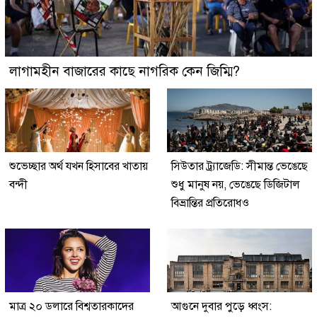
লাগামহীন বাজারের কাছে নাগরিক কেন জিম্মি?
শুভেচ্ছার অর্থ যখন হিসাবের খাতায়
সিউতার ট্র্যাজেডি: সীমান্ত ভেঙেছে
বন্দী
শুধু মানুষ নয়, ভেঙেছে ডিজিটাল
বিভ্রান্তির প্রতিরোধও
মাত্র ২০ ডলারে বিশ্বতারকাদের
আগুনে দুবার পুড়ে ধ্বংস: