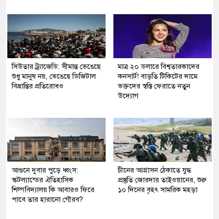
সিউতার ট্র্যাজেডি: সীমান্ত ভেঙেছে
মাত্র ২০ ডলারে বিশ্বতারকাদের
শুধু মানুষ নয়, ভেঙেছে ডিজিটাল
কনসার্ট! বাড়তি টিকিটের দামে
বিভ্রান্তির প্রতিরোধও
ভক্তদের স্বস্তি ফেরাতে নতুন
উদ্যোগ
আগুনে দুবার পুড়ে ধ্বংস:
চীনের আগ্রাসন ঠেকাতে যুদ্ধ
স্কটল্যান্ডের ঐতিহাসিক
প্রস্তুতি জোরদার তাইওয়ানের, শুরু
শিল্পবিদ্যালয় কি আবারও ফিরে
১০ দিনের বৃহৎ সামরিক মহড়া
পাবে তার হারানো গৌরব?