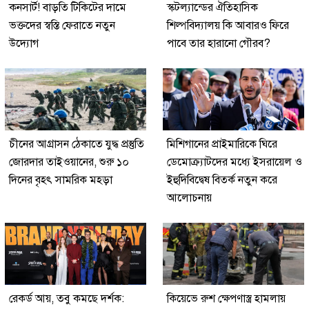
কনসার্ট! বাড়তি টিকিটের দামে
স্কটল্যান্ডের ঐতিহাসিক
ভক্তদের স্বস্তি ফেরাতে নতুন
শিল্পবিদ্যালয় কি আবারও ফিরে
উদ্যোগ
পাবে তার হারানো গৌরব?
চীনের আগ্রাসন ঠেকাতে যুদ্ধ প্রস্তুতি
মিশিগানের প্রাইমারিকে ঘিরে
জোরদার তাইওয়ানের, শুরু ১০
ডেমোক্র্যাটদের মধ্যে ইসরায়েল ও
দিনের বৃহৎ সামরিক মহড়া
ইহুদিবিদ্বেষ বিতর্ক নতুন করে
আলোচনায়
রেকর্ড আয়, তবু কমছে দর্শক:
কিয়েভে রুশ ক্ষেপণাস্ত্র হামলায়