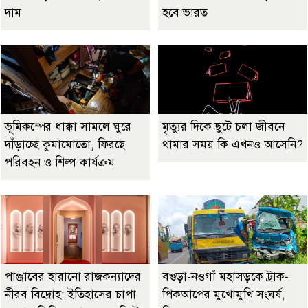
দাম
হবে ভারত
ভূমিকম্পের ধাক্কা সামলে ঘুরে
মৃত্যুর দিকে ছুটে চলা জীবনে
দাঁড়াচ্ছে কুমামোতো, ফিরছে
থামার সময় কি এখনও আসেনি?
পরিবহন ও শিল্প কার্যক্রম
পাঞ্জাবের হারানো রাজকন্যাদের
বগুড়া-নওগাঁ মহাসড়কে ট্রাক-
নীরব বিদ্রোহ: ইতিহাসের চাপা
পিকআপের মুখোমুখি সংঘর্ষ,