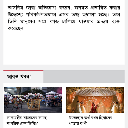
তাসনিম জারা অভিযোগ করেন, জনমত প্রভাবিত করার
উদ্দেশ্যে পরিকল্পিতভাবে এসব তথ্য ছড়ানো হচ্ছে। তবে
তিনি মানুষের সঙ্গে কাজ চালিয়ে যাওয়ার প্রত্যয় ব্যক্ত
করেছেন।
আরও খবর:
লাগামহীন বাজারের কাছে
শুভেচ্ছার অর্থ যখন হিসাবের
নাগরিক কেন জিম্মি?
খাতায় বন্দী