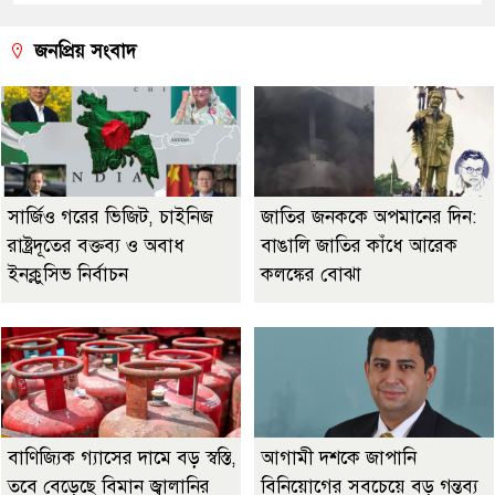
জনপ্রিয় সংবাদ
সার্জিও গরের ভিজিট, চাইনিজ
জাতির জনককে অপমানের দিন:
রাষ্ট্রদূতের বক্তব্য ও অবাধ
বাঙালি জাতির কাঁধে আরেক
ইনক্লুসিভ নির্বাচন
কলঙ্কের বোঝা
বাণিজ্যিক গ্যাসের দামে বড় স্বস্তি,
আগামী দশকে জাপানি
তবে বেড়েছে বিমান জ্বালানির
বিনিয়োগের সবচেয়ে বড় গন্তব্য