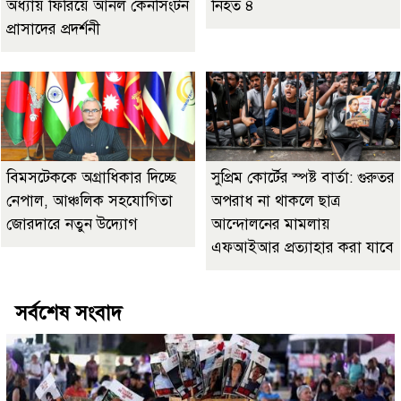
অধ্যায় ফিরিয়ে আনল কেনসিংটন
নিহত ৪
প্রাসাদের প্রদর্শনী
বিমসটেককে অগ্রাধিকার দিচ্ছে
সুপ্রিম কোর্টের স্পষ্ট বার্তা: গুরুতর
নেপাল, আঞ্চলিক সহযোগিতা
অপরাধ না থাকলে ছাত্র
জোরদারে নতুন উদ্যোগ
আন্দোলনের মামলায়
এফআইআর প্রত্যাহার করা যাবে
সর্বশেষ সংবাদ