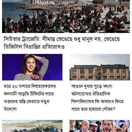
সিউতার ট্র্যাজেডি: সীমান্ত ভেঙেছে শুধু মানুষ নয়, ভেঙেছে
ডিজিটাল বিভ্রান্তির প্রতিরোধও
মাত্র ২০ ডলারে বিশ্বতারকাদের
আগুনে দুবার পুড়ে ধ্বংস:
কনসার্ট! বাড়তি টিকিটের দামে
স্কটল্যান্ডের ঐতিহাসিক
ভক্তদের স্বস্তি ফেরাতে নতুন
শিল্পবিদ্যালয় কি আবারও ফিরে
উদ্যোগ
পাবে তার হারানো গৌরব?