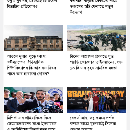
শুধু মানুষ নয়, ভেঙেছে ডিজিটাল
কনসার্ট! বাড়তি টিকিটের দামে
বিভ্রান্তির প্রতিরোধও
ভক্তদের স্বস্তি ফেরাতে নতুন
উদ্যোগ
আগুনে দুবার পুড়ে ধ্বংস:
চীনের আগ্রাসন ঠেকাতে যুদ্ধ
স্কটল্যান্ডের ঐতিহাসিক
প্রস্তুতি জোরদার তাইওয়ানের, শুরু
শিল্পবিদ্যালয় কি আবারও ফিরে
১০ দিনের বৃহৎ সামরিক মহড়া
পাবে তার হারানো গৌরব?
মিশিগানের প্রাইমারিকে ঘিরে
রেকর্ড আয়, তবু কমছে দর্শক:
ডেমোক্র্যাটদের মধ্যে ইসরায়েল
বদলে যাচ্ছে যুক্তরাষ্ট্রে সিনেমা
ও ইহুদিবিদ্বেষ বিতর্ক নতুন করে
দেখার অভ্যাস