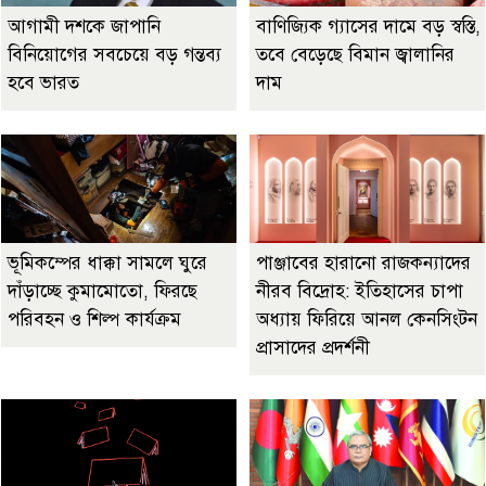
আগামী দশকে জাপানি
বাণিজ্যিক গ্যাসের দামে বড় স্বস্তি,
বিনিয়োগের সবচেয়ে বড় গন্তব্য
তবে বেড়েছে বিমান জ্বালানির
হবে ভারত
দাম
ভূমিকম্পের ধাক্কা সামলে ঘুরে
পাঞ্জাবের হারানো রাজকন্যাদের
দাঁড়াচ্ছে কুমামোতো, ফিরছে
নীরব বিদ্রোহ: ইতিহাসের চাপা
পরিবহন ও শিল্প কার্যক্রম
অধ্যায় ফিরিয়ে আনল কেনসিংটন
প্রাসাদের প্রদর্শনী