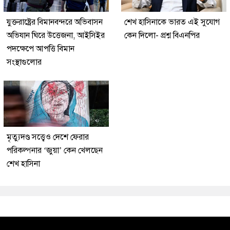
যুক্তরাষ্ট্রের বিমানবন্দরে অভিবাসন
শেখ হাসিনাকে ভারত এই সুযোগ
অভিযান ঘিরে উত্তেজনা, আইসিইর
কেন দিলো- প্রশ্ন বিএনপির
পদক্ষেপে আপত্তি বিমান
সংস্থাগুলোর
মৃত্যুদণ্ড সত্ত্বেও দেশে ফেরার
পরিকল্পনার ‘জুয়া’ কেন খেলছেন
শেখ হাসিনা