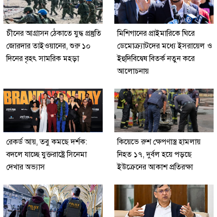
চীনের আগ্রাসন ঠেকাতে যুদ্ধ প্রস্তুতি
মিশিগানের প্রাইমারিকে ঘিরে
জোরদার তাইওয়ানের, শুরু ১০
ডেমোক্র্যাটদের মধ্যে ইসরায়েল ও
দিনের বৃহৎ সামরিক মহড়া
ইহুদিবিদ্বেষ বিতর্ক নতুন করে
আলোচনায়
রেকর্ড আয়, তবু কমছে দর্শক:
কিয়েভে রুশ ক্ষেপণাস্ত্র হামলায়
বদলে যাচ্ছে যুক্তরাষ্ট্রে সিনেমা
নিহত ১৭, দুর্বল হয়ে পড়ছে
দেখার অভ্যাস
ইউক্রেনের আকাশ প্রতিরক্ষা