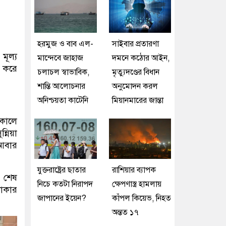
হরমুজ ও বাব এল-
সাইবার প্রতারণা
মূল্য
মান্দেবে জাহাজ
দমনে কঠোর আইন,
র করে
চলাচল স্বাভাবিক,
মৃত্যুদণ্ডের বিধান
শান্তি আলোচনার
অনুমোদন করল
অনিশ্চয়তা কাটেনি
মিয়ানমারের জান্তা
সকালে
্নিয়া
 আবার
যুক্তরাষ্ট্রের ছাতার
রাশিয়ার ব্যাপক
েও শেষ
নিচে কতটা নিরাপদ
ক্ষেপণাস্ত্র হামলায়
ঢাকার
জাপানের ইয়েন?
কাঁপল কিয়েভ, নিহত
অন্তত ১৭