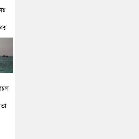
ায়
রশ্ন
লাচল
়তা