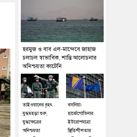
হরমুজ ও বাব এল-মান্দেবে জাহাজ
চলাচল স্বাভাবিক, শান্তি আলোচনার
অনিশ্চয়তা কাটেনি
তাইওয়ানের বৃহৎ
বসনিয়া-
যুদ্ধমহড়া শুরু,
হার্জেগোভিনার
যুদ্ধক্ষেত্রের
ইউরোপযাত্রা:
অনিশ্চয়তা
স্থিতিশীলতার