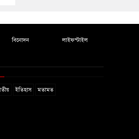
বিনোদন
লাইফস্টাইল
াতীয়
ইতিহাস
মতামত