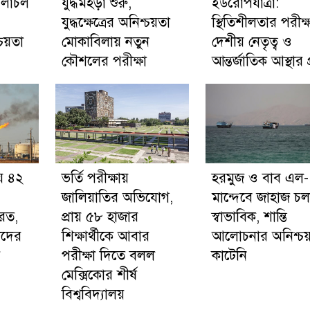
চলাচল
যুদ্ধমহড়া শুরু,
ইউরোপযাত্রা:
যুদ্ধক্ষেত্রের অনিশ্চয়তা
স্থিতিশীলতার পরীক্ষ
য়তা
মোকাবিলায় নতুন
দেশীয় নেতৃত্ব ও
কৌশলের পরীক্ষা
আন্তর্জাতিক আস্থার প্
য় ৪২
ভর্তি পরীক্ষায়
হরমুজ ও বাব এল-
জালিয়াতির অভিযোগ,
মান্দেবে জাহাজ চ
রত,
প্রায় ৫৮ হাজার
স্বাভাবিক, শান্তি
ীদের
শিক্ষার্থীকে আবার
আলোচনার অনিশ্চয
র
পরীক্ষা দিতে বলল
কাটেনি
মেক্সিকোর শীর্ষ
বিশ্ববিদ্যালয়