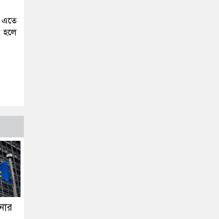
। এতে
ক হলে
িনার