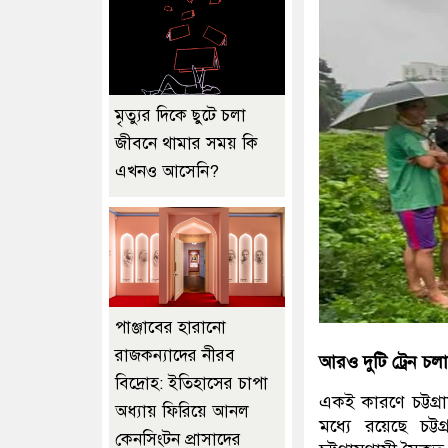
মৃত্যুর দিকে ছুটে চলা
জীবনে থামার সময় কি
এখনও আসেনি?
পাঞ্জাবের হারানো
রাজকন্যাদের নীরব
আরও দুটি ট্রেন চলা
বিদ্রোহ: ইতিহাসের চাপা
একই কারণে চট্টগ্
অধ্যায় ফিরিয়ে আনল
মধ্যে রয়েছে চট্ট
কেনসিংটন প্রাসাদের