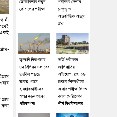
মোকাবিলায় নতুন
পরীক্ষায় দেশীয়
কৌশলের পরীক্ষা
নেতৃত্ব ও
আন্তর্জাতিক আস্থার
রগামী
প্রশ্ন
ঝপথেই
ি একই
্রাম-
জ্বালানি নিরাপত্তায়
ভর্তি পরীক্ষায়
৪২ বিলিয়ন ডলারের
জালিয়াতির
তহবিল গড়ছে
অভিযোগ, প্রায় ৫৮
গ্রাম
ভারত, গ্যাস
হাজার শিক্ষার্থীকে
াওয়ায়
ব্যবহারকারীদের
আবার পরীক্ষা দিতে
ওপর নতুন শুল্কের
বলল মেক্সিকোর
প্রায়
পরিকল্পনা
শীর্ষ বিশ্ববিদ্যালয়
ল করা