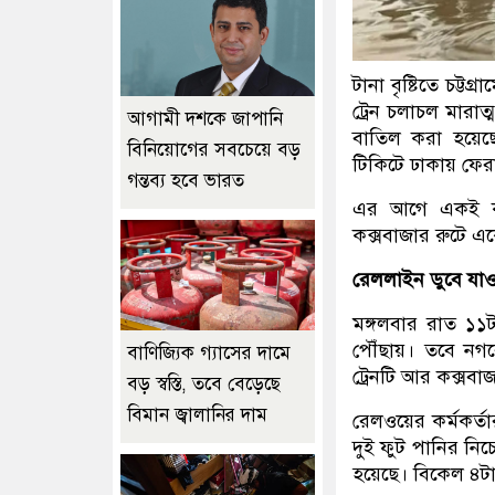
টানা বৃষ্টিতে চট্
ট্রেন চলাচল মারাত
আগামী দশকে জাপানি
বাতিল করা হয়েছে।
বিনিয়োগের সবচেয়ে বড়
টিকিটে ঢাকায় ফের
গন্তব্য হবে ভারত
এর আগে একই কারণ
কক্সবাজার রুটে এ
রেললাইন ডুবে যাওয়া
মঙ্গলবার রাত ১১ট
পৌঁছায়। তবে নগর
বাণিজ্যিক গ্যাসের দামে
ট্রেনটি আর কক্সবা
বড় স্বস্তি, তবে বেড়েছে
বিমান জ্বালানির দাম
রেলওয়ের কর্মকর্ত
দুই ফুট পানির নিচে
হয়েছে। বিকেল ৪টায় 