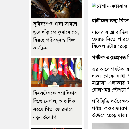
যাত্রীদের জন্য বিশেষ
ভূমিকম্পের ধাক্কা সামলে
যাদের যাত্রা বাতিল
ঘুরে দাঁড়াচ্ছে কুমামোতো,
ফেরত নিতে পারবে
ফিরছে পরিবহন ও শিল্প
বিকেল ৪টায় ছেড়ে য
কার্যক্রম
পর্যটক এক্সপ্রেসও
এর আগে পর্যটক এক
ঢাকা থেকে যাত্রা 
মাদ্রাসা এলাকার
ষোলশহর স্টেশনে 
বিমসটেককে অগ্রাধিকার
পরিস্থিতি পর্যবেক্ষ
দিচ্ছে নেপাল, আঞ্চলিক
পর্যন্ত কক্সবাজার
সহযোগিতা জোরদারে
উদ্দেশে ছেড়ে যায়।
নতুন উদ্যোগ