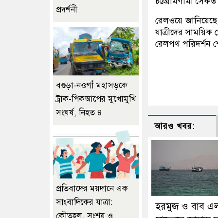
চট্টগ্রামগামী সৈকত 
প্রদর্শনী
রেলওয়ে জানিয়েছে, 
যাত্রীদের সাময়িক ভ
রেলপথ পরিদর্শন শে
বগুড়া-নওগাঁ মহাসড়কে
ট্রাক-পিকআপের মুখোমুখি
সংঘর্ষ, নিহত ৪
আরও খবর:
প্রতিবাদের ময়দানে এক
সাংবাদিকের যাত্রা:
হরমুজ ও বাব এ
কৌতূহল, সংশয় ও