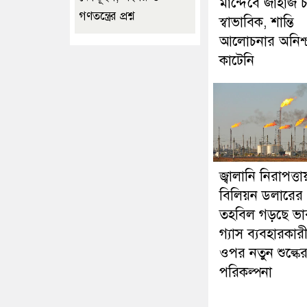
মান্দেবে জাহাজ 
গণতন্ত্রের প্রশ্ন
স্বাভাবিক, শান্তি
আলোচনার অনিশ্চ
কাটেনি
জ্বালানি নিরাপত্তা
বিলিয়ন ডলারের
তহবিল গড়ছে ভা
গ্যাস ব্যবহারকার
ওপর নতুন শুল্কে
পরিকল্পনা