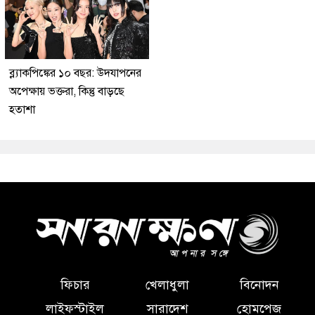
ব্ল্যাকপিঙ্কের ১০ বছর: উদযাপনের
অপেক্ষায় ভক্তরা, কিন্তু বাড়ছে
হতাশা
ফিচার
খেলাধুলা
বিনোদন
লাইফস্টাইল
সারাদেশ
হোমপেজ