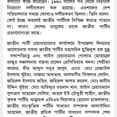
কল্যাণে কাজ করেছেন। ১৯৯০ সালের পর থেকে বিচারক
নিয়োগে দলীয়করণ শুরু হয়েছে। এরশাদের দেশ
পরিচালনার সময়ে কোথাও দলীয়করণ ছিলনা। তিনি বলেন,
কেউ ইচ্ছে করলেই জাতীয় পার্টিকে নিশ্চিহ্ন করতে পারবে
না। কারণ, দেশের মানুষের মাঝে জাতীয় পার্টির
গ্রহণযোগ্যতা আছে।
জাতীয় পার্টি চেয়ারম্যানের কার্যালয়ে উপজেলা দিবসের
আলোচনায় সভায় জাতীয় পার্টির মহাসচিব মুজিবুল হক চুন্নু
সভাপতিত্বে এবং ভাইস চেয়ারম্যান গোলাম মোহাম্মদ
রাজুর সঞ্চালনায় বক্তব্য রাখেন প্রেসিডিয়াম সদস্য শেরীফা
কাদের, মীর আব্দুস সবুর আসুদ, এ্যাড. মোঃ রেজাউল
ইসলাম ভূঁইয়া, নাজমা আখতার, আলমগীর সিকদার লোটন,
জহিরুল ইসলাম জহির, জহিরুল আলম রুবেল, মোঃ জসীম
উদ্দিন ভূঁইয়া, মোঃ আরিফুর রহমান খান, ভাইস চেয়ারম্যান
সুলতান আহমেদ সেলিম, আহাদ ইউ চৌধুরী শাহীন, জাতীয়
কৃষক পার্টির আহ্বায়ক এবিএম লিয়াকত হোসেন চাকলাদার,
জাতীয় সাংস্কৃতিক পার্টির সাধারণ সম্পাদক আলাউদ্দিন
আহমেদ, জাতীয় শ্রমিক পার্টির সাধারণ সম্পাদক শেখ