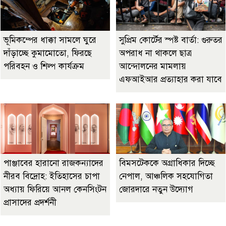
ভূমিকম্পের ধাক্কা সামলে ঘুরে
সুপ্রিম কোর্টের স্পষ্ট বার্তা: গুরুতর
দাঁড়াচ্ছে কুমামোতো, ফিরছে
অপরাধ না থাকলে ছাত্র
পরিবহন ও শিল্প কার্যক্রম
আন্দোলনের মামলায়
এফআইআর প্রত্যাহার করা যাবে
পাঞ্জাবের হারানো রাজকন্যাদের
বিমসটেককে অগ্রাধিকার দিচ্ছে
নীরব বিদ্রোহ: ইতিহাসের চাপা
নেপাল, আঞ্চলিক সহযোগিতা
অধ্যায় ফিরিয়ে আনল কেনসিংটন
জোরদারে নতুন উদ্যোগ
প্রাসাদের প্রদর্শনী