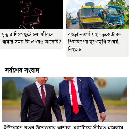
মৃত্যুর দিকে ছুটে চলা জীবনে
বগুড়া-নওগাঁ মহাসড়কে ট্রাক-
থামার সময় কি এখনও আসেনি?
পিকআপের মুখোমুখি সংঘর্ষ,
নিহত ৪
সর্বশেষ সংবাদ
ইউরোপে নতুন উত্তেজনার আশঙ্কা, ন্যাটোকে সীমিত হামলায়