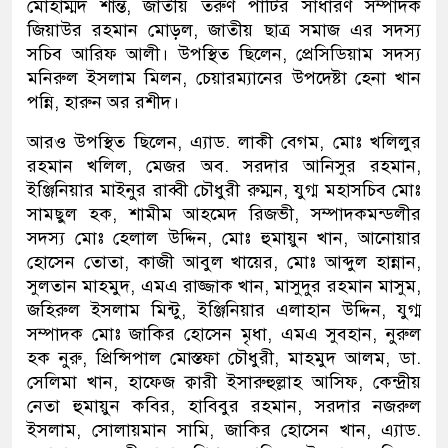
মোহাম্মদ শান্ত, জাতীয় তরুণ পার্টির সাধারণ সম্পাদক
জিয়াউর রহমান মোড়ল, জাতীয় ছাত্র সমাজ এর সদস্য
সচিব আরিফ আলী। উপস্থিত ছিলেন, প্রেসিডিয়াম সদস্য
মনিরুল ইসলাম মিলন, চেয়ারম্যানের উপদেষ্টা হেনা খান
পন্নি, হারুন অর রশীদ।
আরও উপস্থিত ছিলেন, এ্যাড. লাকী বেগম, মোঃ খলিলুর
রহমান খলিল, মেজর অব. সরদার আনিসুর রহমান,
ইঞ্জিনিয়ার মাইনুর রাব্বী চৌধুরী রুম্মন, যুগ্ম মহাসচিব মোঃ
সামছুল হক, শামীম আহমেদ রিজভী, সম্পাদকমন্ডলীর
সদস্য মোঃ হেলাল উদ্দিন, মোঃ হুমায়ুন খান, আনোয়ার
হোসেন তোতা, কাজী আবুল খায়ের, মোঃ আব্দুল হান্নান,
সুলতান মাহমুদ, এমএ রাজ্জাক খান, মাসুদুর রহমান মাসুম,
জহিরুল ইসলাম মিন্টু, ইঞ্জিনিয়ার এলাহান উদ্দিন, যুগ্ম
সম্পাদক মোঃ জাকির হোসেন মৃধা, এমএ সুবহান, নুরুল
হক নুরু, প্রিন্সিপাল মোস্তফা চৌধুরী, মাহমুদ আলম, ডা.
সেলিমা খান, হাফেজ ক্বারী ইসারুহুল্লাহ আসিফ, কেন্দ্রীয়
নেতা হুমায়ুন কবির, হাবিবুর রহমান, সরদার নজরুল
ইসলাম, সোলায়মান সামি, জাকির হোসেন খান, এ্যাড.