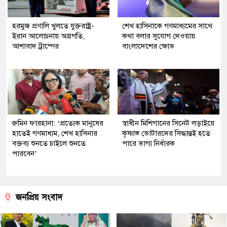
হরমুজ প্রণালি খুলতে যুক্তরাষ্ট্র-
শেখ হাসিনাকে গণমাধ্যমের সাথে
ইরান আলোচনায় অগ্রগতি,
কথা বলার সুযোগ দেওয়ায়
আশাবাদ ট্রাম্পের
বাংলাদেশের ক্ষোভ
রুমিন ফারহানা: ‘প্রত্যেক মানুষের
স্বাধীন মিশিগানের সিনেট লড়াইয়ে
হাতেই গণমাধ্যম, শেখ হাসিনার
কৃষ্ণাঙ্গ ভোটারদের সিদ্ধান্তই হতে
বক্তব্য শুনতে চাইলে শুনতে
পারে ভাগ্য নির্ধারক
পারবেন’
জনপ্রিয় সংবাদ