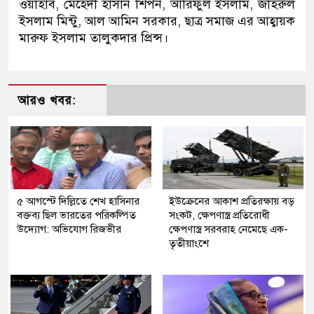
ওয়াহাব, মেহেদী হাসান শিপন, আরিফুল ইসলাম, জহিরুল
ইসলাম মিন্টু, আল আমিন সরকার, ছাত্র সমাজ এর আহ্বায়ক
মারুফ ইসলাম তালুকদার প্রিন্স।
আরও খবর:
৫ আগস্টে দিল্লিতে শেখ হাসিনার
ইউক্রেনের আকাশ প্রতিরক্ষায় বড়
বক্তব্য ছিল ভারতের পরিকল্পিত
সংকট, ক্ষেপণাস্ত্র প্রতিরোধী
উদ্যোগ: অভিযোগ রিজভীর
ক্ষেপণাস্ত্র সরবরাহ নেমেছে এক-
তৃতীয়াংশে