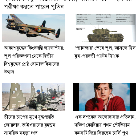
পরীক্ষা করতে পারেন পুতিন
আকাশযুদ্ধের কিংবদন্তি ল্যাঙ্কাস্টার:
‘প্যানজার’ ভেবে ভুল, আসলে ছিল
ভুল পরিকল্পনা থেকে দ্বিতীয়
যুদ্ধ-পরবর্তী প্যাটন ট্যাংক
বিশ্বযুদ্ধের শ্রেষ্ঠ বোমারু বিমানের
উত্থান
চীনের চাপের মুখে যুদ্ধপ্রস্তুতি
এক দশকের ভালোবাসার প্রতিদান,
জোরদার, তাইওয়ানের বৃহত্তম
দক্ষিণ কোরিয়ায় প্রথম স্টেডিয়াম
সামরিক মহড়া শুরু
কনসার্ট নিয়ে ফিরছেন চার্লি পুথ