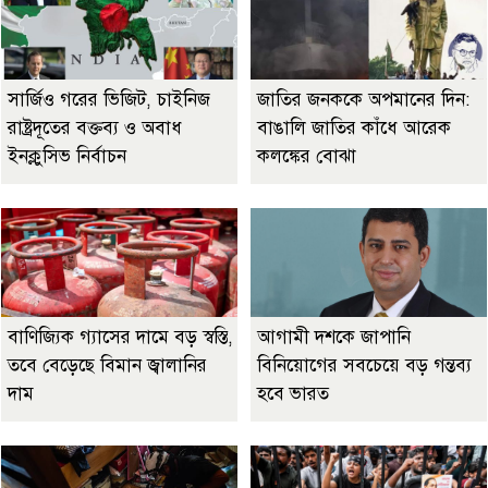
সার্জিও গরের ভিজিট, চাইনিজ
জাতির জনককে অপমানের দিন:
রাষ্ট্রদূতের বক্তব্য ও অবাধ
বাঙালি জাতির কাঁধে আরেক
ইনক্লুসিভ নির্বাচন
কলঙ্কের বোঝা
বাণিজ্যিক গ্যাসের দামে বড় স্বস্তি,
আগামী দশকে জাপানি
তবে বেড়েছে বিমান জ্বালানির
বিনিয়োগের সবচেয়ে বড় গন্তব্য
দাম
হবে ভারত