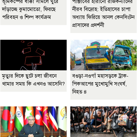
ভূমিকম্পের ধাক্কা সামলে ঘুরে
পাঞ্জাবের হারানো রাজকন্যাদের
দাঁড়াচ্ছে কুমামোতো, ফিরছে
নীরব বিদ্রোহ: ইতিহাসের চাপা
পরিবহন ও শিল্প কার্যক্রম
অধ্যায় ফিরিয়ে আনল কেনসিংটন
প্রাসাদের প্রদর্শনী
মৃত্যুর দিকে ছুটে চলা জীবনে
বগুড়া-নওগাঁ মহাসড়কে ট্রাক-
থামার সময় কি এখনও আসেনি?
পিকআপের মুখোমুখি সংঘর্ষ,
নিহত ৪