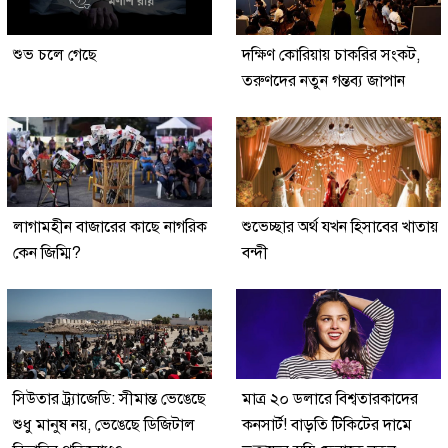
শুভ চলে গেছে
দক্ষিণ কোরিয়ায় চাকরির সংকট,
তরুণদের নতুন গন্তব্য জাপান
লাগামহীন বাজারের কাছে নাগরিক
শুভেচ্ছার অর্থ যখন হিসাবের খাতায়
কেন জিম্মি?
বন্দী
সিউতার ট্র্যাজেডি: সীমান্ত ভেঙেছে
মাত্র ২০ ডলারে বিশ্বতারকাদের
শুধু মানুষ নয়, ভেঙেছে ডিজিটাল
কনসার্ট! বাড়তি টিকিটের দামে