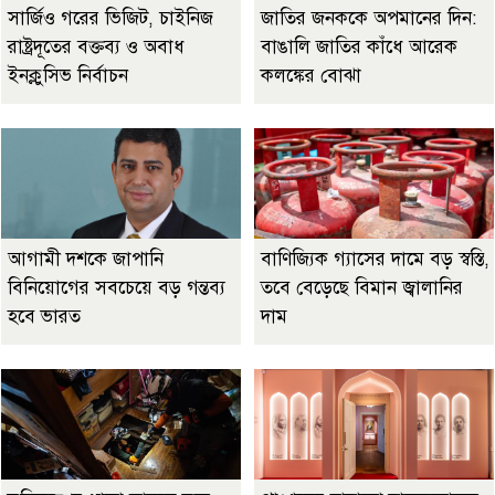
সার্জিও গরের ভিজিট, চাইনিজ
জাতির জনককে অপমানের দিন:
রাষ্ট্রদূতের বক্তব্য ও অবাধ
বাঙালি জাতির কাঁধে আরেক
ইনক্লুসিভ নির্বাচন
কলঙ্কের বোঝা
আগামী দশকে জাপানি
বাণিজ্যিক গ্যাসের দামে বড় স্বস্তি,
বিনিয়োগের সবচেয়ে বড় গন্তব্য
তবে বেড়েছে বিমান জ্বালানির
হবে ভারত
দাম