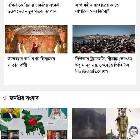
দক্ষিণ কোরিয়ায় চাকরির সংকট,
লাগামহীন বাজারের কাছে
তরুণদের নতুন গন্তব্য জাপান
নাগরিক কেন জিম্মি?
শুভেচ্ছার অর্থ যখন হিসাবের
সিউতার ট্র্যাজেডি: সীমান্ত ভেঙেছে
খাতায় বন্দী
শুধু মানুষ নয়, ভেঙেছে ডিজিটাল
বিভ্রান্তির প্রতিরোধও
জনপ্রিয় সংবাদ