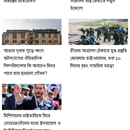
বিভ্রান্তির প্রতিরোধও
ভক্তদের স্বস্তি ফেরাতে নতুন
উদ্যোগ
আগুনে দুবার পুড়ে ধ্বংস:
চীনের আগ্রাসন ঠেকাতে যুদ্ধ প্রস্তুতি
স্কটল্যান্ডের ঐতিহাসিক
জোরদার তাইওয়ানের, শুরু ১০
শিল্পবিদ্যালয় কি আবারও ফিরে
দিনের বৃহৎ সামরিক মহড়া
পাবে তার হারানো গৌরব?
মিশিগানের প্রাইমারিকে ঘিরে
ডেমোক্র্যাটদের মধ্যে ইসরায়েল ও