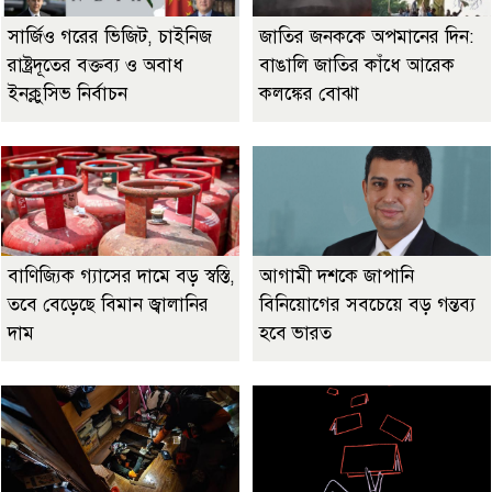
সার্জিও গরের ভিজিট, চাইনিজ
জাতির জনককে অপমানের দিন:
রাষ্ট্রদূতের বক্তব্য ও অবাধ
বাঙালি জাতির কাঁধে আরেক
ইনক্লুসিভ নির্বাচন
কলঙ্কের বোঝা
বাণিজ্যিক গ্যাসের দামে বড় স্বস্তি,
আগামী দশকে জাপানি
তবে বেড়েছে বিমান জ্বালানির
বিনিয়োগের সবচেয়ে বড় গন্তব্য
দাম
হবে ভারত