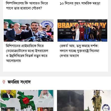
শিল্পবিদ্যালয় কি আবারও ফিরে
১০ দিনের বৃহৎ সামরিক মহড়া
পাবে তার হারানো গৌরব?
মিশিগানের প্রাইমারিকে ঘিরে
রেকর্ড আয়, তবু কমছে দর্শক:
ডেমোক্র্যাটদের মধ্যে ইসরায়েল
বদলে যাচ্ছে যুক্তরাষ্ট্রে সিনেমা
ও ইহুদিবিদ্বেষ বিতর্ক নতুন করে
দেখার অভ্যাস
আলোচনায়
জনপ্রিয় সংবাদ