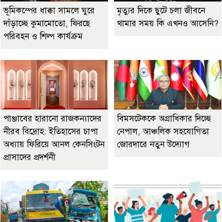
ভূমিকম্পের ধাক্কা সামলে ঘুরে
মৃত্যুর দিকে ছুটে চলা জীবনে
দাঁড়াচ্ছে কুমামোতো, ফিরছে
থামার সময় কি এখনও আসেনি?
পরিবহন ও শিল্প কার্যক্রম
পাঞ্জাবের হারানো রাজকন্যাদের
বিমসটেককে অগ্রাধিকার দিচ্ছে
নীরব বিদ্রোহ: ইতিহাসের চাপা
নেপাল, আঞ্চলিক সহযোগিতা
অধ্যায় ফিরিয়ে আনল কেনসিংটন
জোরদারে নতুন উদ্যোগ
প্রাসাদের প্রদর্শনী