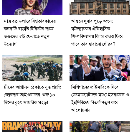
মাত্র ২০ ডলারে বিশ্বতারকাদের
আগুনে দুবার পুড়ে ধ্বংস:
কনসার্ট! বাড়তি টিকিটের দামে
স্কটল্যান্ডের ঐতিহাসিক
ভক্তদের স্বস্তি ফেরাতে নতুন
শিল্পবিদ্যালয় কি আবারও ফিরে
উদ্যোগ
পাবে তার হারানো গৌরব?
চীনের আগ্রাসন ঠেকাতে যুদ্ধ প্রস্তুতি
মিশিগানের প্রাইমারিকে ঘিরে
জোরদার তাইওয়ানের, শুরু ১০
ডেমোক্র্যাটদের মধ্যে ইসরায়েল ও
দিনের বৃহৎ সামরিক মহড়া
ইহুদিবিদ্বেষ বিতর্ক নতুন করে
আলোচনায়