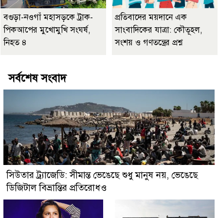
বগুড়া-নওগাঁ মহাসড়কে ট্রাক-
প্রতিবাদের ময়দানে এক
পিকআপের মুখোমুখি সংঘর্ষ,
সাংবাদিকের যাত্রা: কৌতূহল,
নিহত ৪
সংশয় ও গণতন্ত্রের প্রশ্ন
সর্বশেষ সংবাদ
সিউতার ট্র্যাজেডি: সীমান্ত ভেঙেছে শুধু মানুষ নয়, ভেঙেছে
ডিজিটাল বিভ্রান্তির প্রতিরোধও