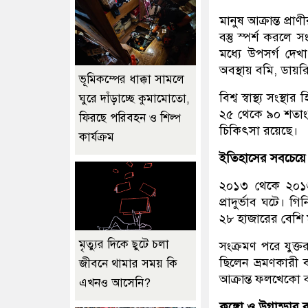
মানুষ আক্রান্ত প্রা
বস্তু স্পর্শ করলে
মধ্যে উপসর্গ দেখা
অবস্থায় বমি, ডায়রি
ভূমিকম্পের ধাক্কা সামলে
বিশ্ব স্বাস্থ্য সংস্
ঘুরে দাঁড়াচ্ছে কুমামোতো,
২৫ থেকে ৯০ শতাংশ 
ফিরছে পরিবহন ও শিল্প
চিকিৎসা রয়েছে।
কার্যক্রম
ইতিহাসের সবচেয়ে ভ
২০১৩ থেকে ২০১৬
প্রাদুর্ভাব ঘটে।
২৮ হাজারের বেশি ম
মৃত্যুর দিকে ছুটে চলা
সংক্রমণ পরে যুক্তরা
ছিলেন ভ্রমণকারী ব
জীবনে থামার সময় কি
আক্রান্ত ফলখেকো বা
এখনও আসেনি?
কঙ্গো ও উগান্ডার