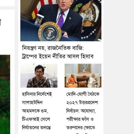
র
নিয়ন্ত্রণ নয়, রাজনৈতিক বাজি:
ট্রাম্পের ইয়েন নীতির আসল হিসাব
হাসিনার নির্দেশেই
মোদি-যোগী বৈঠকে
সালাহউদ্দিন
২০২৭ উত্তরপ্রদেশ
আহমদকে গুম,
নির্বাচন: অযোধ্যা,
টিএফআই সেলে
পরীক্ষার ফাঁস ও
নির্যাতনের তদন্তে
তরুণদের ক্ষোভে