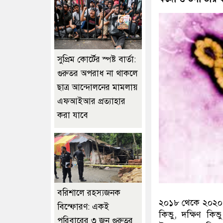
সুপ্রিম কোর্টের স্পষ্ট বার্তা:
গুরুতর অপরাধ না থাকলে
ছাত্র আন্দোলনের মামলায়
এফআইআর প্রত্যাহার
করা যাবে
বরিশালে রহস্যজনক
২০১৮ থেকে ২০২০ সালে
বিস্ফোরণ: একই
কিভু, দক্ষিণ কিভ
পরিবারের ৩ জন গুরুতর