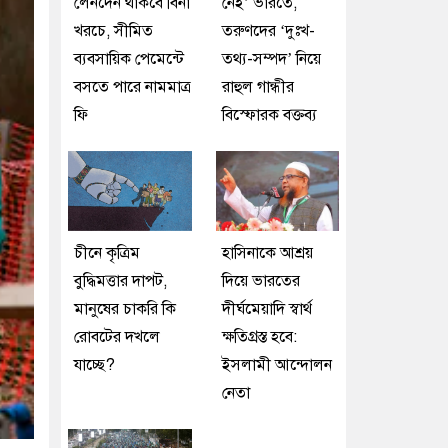
লেনদেন থাকবে বিনা
নেই’ ভারতে,
খরচে, সীমিত
তরুণদের ‘দুঃখ-
ব্যবসায়িক পেমেন্টে
তথ্য-সম্পদ’ নিয়ে
বসতে পারে নামমাত্র
রাহুল গান্ধীর
ফি
বিস্ফোরক বক্তব্য
চীনে কৃত্রিম
হাসিনাকে আশ্রয়
বুদ্ধিমত্তার দাপট,
দিয়ে ভারতের
মানুষের চাকরি কি
দীর্ঘমেয়াদি স্বার্থ
রোবটের দখলে
ক্ষতিগ্রস্ত হবে:
যাচ্ছে?
ইসলামী আন্দোলন
নেতা