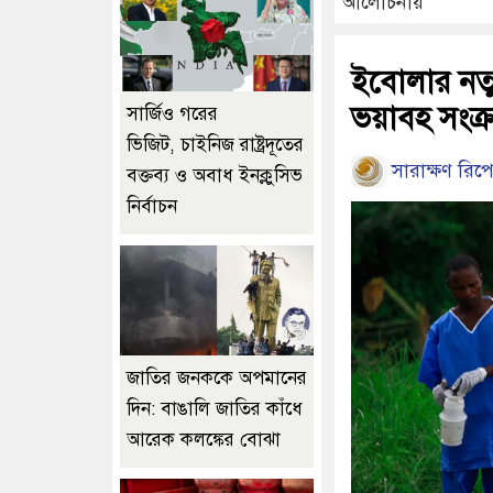
আলোচনায়
ইবোলার নতুন
ভয়াবহ সংক
সার্জিও গরের
ভিজিট, চাইনিজ রাষ্ট্রদূতের
সারাক্ষণ রিপো
বক্তব্য ও অবাধ ইনক্লুসিভ
নির্বাচন
জাতির জনককে অপমানের
দিন: বাঙালি জাতির কাঁধে
আরেক কলঙ্কের বোঝা