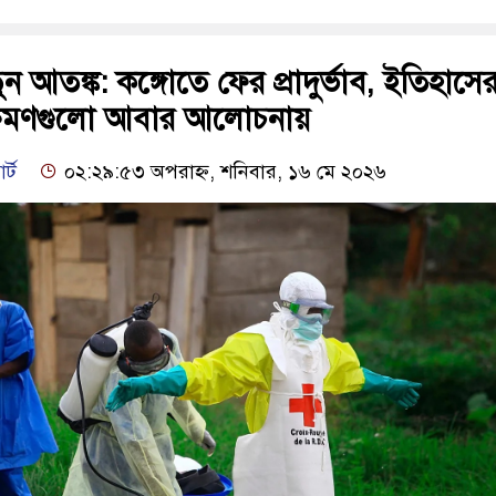
 আতঙ্ক: কঙ্গোতে ফের প্রাদুর্ভাব, ইতিহাসে
্রমণগুলো আবার আলোচনায়
র্ট
০২:২৯:৫৩ অপরাহ্ন, শনিবার, ১৬ মে ২০২৬