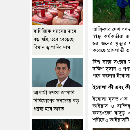
আফ্রিকার দেশ গণতান
বাণিজ্যিক গ্যাসের দামে
স্বাস্থ্য কর্মকর্ত
বড় স্বস্তি, তবে বেড়েছে
৬৫ জনের মৃত্যুর 
বিমান জ্বালানির দাম
করেছে প্রাণঘাতী 
বিশ্ব স্বাস্থ্য স
দক্ষিণ সুদান ও গণত
পরে কঙ্গোর ইবোলা
ইবোলা কী এবং কী
আগামী দশকে জাপানি
ইবোলা মূলত এক ধ
বিনিয়োগের সবচেয়ে বড়
ভাইরাস ও বান্ডি
গন্তব্য হবে ভারত
ফলখেকো বাদুড় এ
শরীরেও ভাইরাসটি 