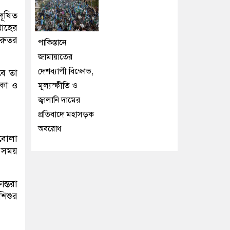
 দূষিত
তাহের
ুরুতর
পাকিস্তানে
জামায়াতের
দেশব্যাপী বিক্ষোভ,
াবে তা
িকা ও
মূল্যস্ফীতি ও
জ্বালানি দামের
প্রতিবাদে মহাসড়ক
অবরোধ
বোলা
এ সময়
ান্তরা
শিশুর