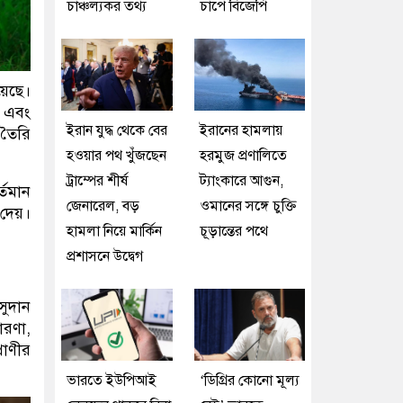
চাঞ্চল্যকর তথ্য
চাপে বিজেপি
য়েছে।
ণ এবং
ইরান যুদ্ধ থেকে বের
ইরানের হামলায়
 তৈরি
হওয়ার পথ খুঁজছেন
হরমুজ প্রণালিতে
ট্রাম্পের শীর্ষ
ট্যাংকারে আগুন,
্তমান
জেনারেল, বড়
ওমানের সঙ্গে চুক্তি
 দেয়।
হামলা নিয়ে মার্কিন
চূড়ান্তের পথে
প্রশাসনে উদ্বেগ
সুদান
ারণা,
াণীর
ভারতে ইউপিআই
‘ডিগ্রির কোনো মূল্য