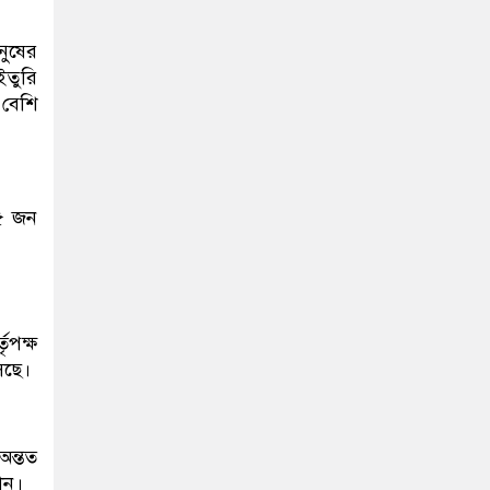
নুষের
ইতুরি
 বেশি
২৫ জন
ৃপক্ষ
েছে।
অন্তত
ান।