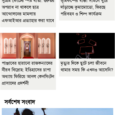
সুপ্রিম কোর্টের স্পষ্ট বার্তা: গুরুতর
ভূমিকম্পের ধাক্কা সামলে ঘুরে
অপরাধ না থাকলে ছাত্র
দাঁড়াচ্ছে কুমামোতো, ফিরছে
আন্দোলনের মামলায়
পরিবহন ও শিল্প কার্যক্রম
এফআইআর প্রত্যাহার করা যাবে
পাঞ্জাবের হারানো রাজকন্যাদের
মৃত্যুর দিকে ছুটে চলা জীবনে
নীরব বিদ্রোহ: ইতিহাসের চাপা
থামার সময় কি এখনও আসেনি?
অধ্যায় ফিরিয়ে আনল কেনসিংটন
প্রাসাদের প্রদর্শনী
সর্বশেষ সংবাদ