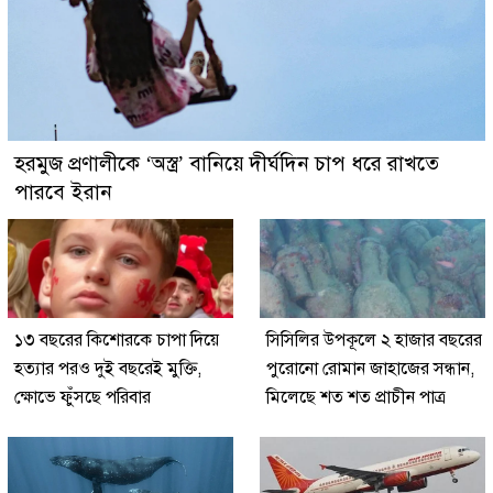
হরমুজ প্রণালীকে ‘অস্ত্র’ বানিয়ে দীর্ঘদিন চাপ ধরে রাখতে
পারবে ইরান
১৩ বছরের কিশোরকে চাপা দিয়ে
সিসিলির উপকূলে ২ হাজার বছরের
হত্যার পরও দুই বছরেই মুক্তি,
পুরোনো রোমান জাহাজের সন্ধান,
ক্ষোভে ফুঁসছে পরিবার
মিলেছে শত শত প্রাচীন পাত্র