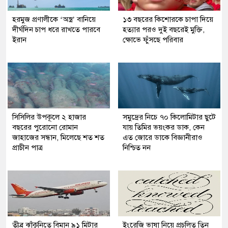
হরমুজ প্রণালীকে ‘অস্ত্র’ বানিয়ে
১৩ বছরের কিশোরকে চাপা দিয়ে
দীর্ঘদিন চাপ ধরে রাখতে পারবে
হত্যার পরও দুই বছরেই মুক্তি,
ইরান
ক্ষোভে ফুঁসছে পরিবার
সিসিলির উপকূলে ২ হাজার
সমুদ্রের নিচে ৭০ কিলোমিটার ছুটে
বছরের পুরোনো রোমান
যায় তিমির ভয়ংকর ডাক, কেন
জাহাজের সন্ধান, মিলেছে শত শত
এত জোরে ডাকে বিজ্ঞানীরাও
প্রাচীন পাত্র
নিশ্চিত নন
তীব্র ঝাঁকুনিতে বিমান ৯১ মিটার
ইংরেজি ভাষা নিয়ে প্রচলিত তিন