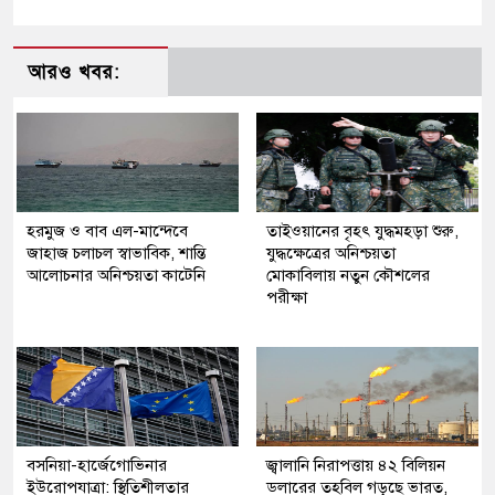
আরও খবর:
হরমুজ ও বাব এল-মান্দেবে
তাইওয়ানের বৃহৎ যুদ্ধমহড়া শুরু,
জাহাজ চলাচল স্বাভাবিক, শান্তি
যুদ্ধক্ষেত্রের অনিশ্চয়তা
আলোচনার অনিশ্চয়তা কাটেনি
মোকাবিলায় নতুন কৌশলের
পরীক্ষা
বসনিয়া-হার্জেগোভিনার
জ্বালানি নিরাপত্তায় ৪২ বিলিয়ন
ইউরোপযাত্রা: স্থিতিশীলতার
ডলারের তহবিল গড়ছে ভারত,