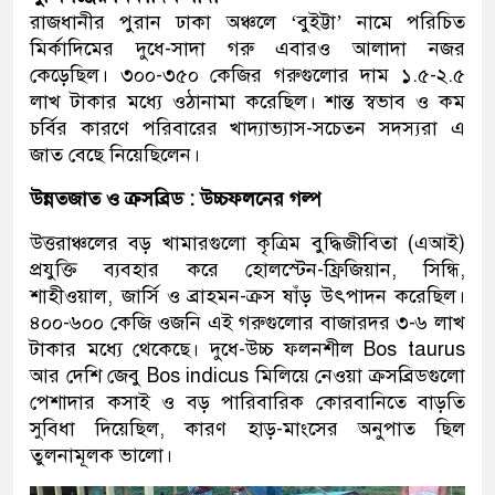
রাজধানীর পুরান ঢাকা অঞ্চলে ‘বুইট্টা’ নামে পরিচিত
মির্কাদিমের দুধে-সাদা গরু এবারও আলাদা নজর
কেড়েছিল। ৩০০-৩৫০ কেজির গরুগুলোর দাম ১.৫-২.৫
লাখ টাকার মধ্যে ওঠানামা করেছিল। শান্ত স্বভাব ও কম
চর্বির কারণে পরিবারের খাদ্যাভ্যাস-সচেতন সদস্যরা এ
জাত বেছে নিয়েছিলেন।
উন্নতজাত ও ক্রসব্রিড : উচ্চফলনের গল্প
উত্তরাঞ্চলের বড় খামারগুলো কৃত্রিম বুদ্ধিজীবিতা (এআই)
প্রযুক্তি ব্যবহার করে হোলস্টেন-ফ্রিজিয়ান, সিন্ধি,
শাহীওয়াল, জার্সি ও ব্রাহমন-ক্রস ষাঁড় উৎপাদন করেছিল।
৪০০-৬০০ কেজি ওজনি এই গরুগুলোর বাজারদর ৩-৬ লাখ
টাকার মধ্যে থেকেছে। দুধে-উচ্চ ফলনশীল Bos taurus
আর দেশি জেবু Bos indicus মিলিয়ে নেওয়া ক্রসব্রিডগুলো
পেশাদার কসাই ও বড় পারিবারিক কোরবানিতে বাড়তি
সুবিধা দিয়েছিল, কারণ হাড়-মাংসের অনুপাত ছিল
তুলনামূলক ভালো।