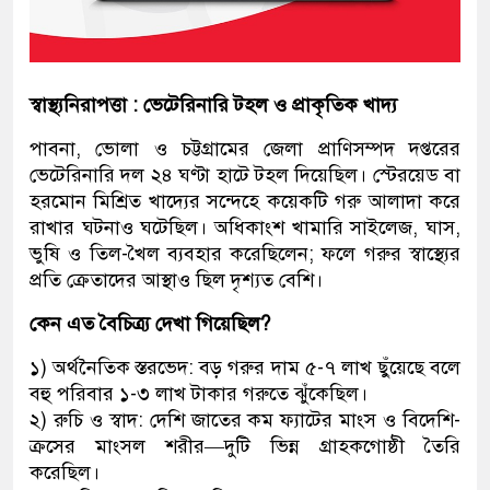
স্বাস্থ্যনিরাপত্তা : ভেটেরিনারি টহল ও প্রাকৃতিক খাদ্য
পাবনা, ভোলা ও চট্টগ্রামের জেলা প্রাণিসম্পদ দপ্তরের
ভেটেরিনারি দল ২৪ ঘণ্টা হাটে টহল দিয়েছিল। স্টেরয়েড বা
হরমোন মিশ্রিত খাদ্যের সন্দেহে কয়েকটি গরু আলাদা করে
রাখার ঘটনাও ঘটেছিল। অধিকাংশ খামারি সাইলেজ, ঘাস,
ভুষি ও তিল-খৈল ব্যবহার করেছিলেন; ফলে গরুর স্বাস্থ্যের
প্রতি ক্রেতাদের আস্থাও ছিল দৃশ্যত বেশি।
কেন এত বৈচিত্র্য দেখা গিয়েছিল?
১) অর্থনৈতিক স্তরভেদ: বড় গরুর দাম ৫-৭ লাখ ছুঁয়েছে বলে
বহু পরিবার ১-৩ লাখ টাকার গরুতে ঝুঁকেছিল।
২) রুচি ও স্বাদ: দেশি জাতের কম ফ্যাটের মাংস ও বিদেশি-
ক্রসের মাংসল শরীর—দুটি ভিন্ন গ্রাহকগোষ্ঠী তৈরি
করেছিল।