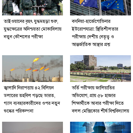
তাইওয়ানের বৃহৎ যুদ্ধমহড়া শুরু,
বসনিয়া-হার্জেগোভিনার
যুদ্ধক্ষেত্রের অনিশ্চয়তা মোকাবিলায়
ইউরোপযাত্রা: স্থিতিশীলতার
নতুন কৌশলের পরীক্ষা
পরীক্ষায় দেশীয় নেতৃত্ব ও
আন্তর্জাতিক আস্থার প্রশ্ন
জ্বালানি নিরাপত্তায় ৪২ বিলিয়ন
ভর্তি পরীক্ষায় জালিয়াতির
ডলারের তহবিল গড়ছে ভারত,
অভিযোগ, প্রায় ৫৮ হাজার
গ্যাস ব্যবহারকারীদের ওপর নতুন
শিক্ষার্থীকে আবার পরীক্ষা দিতে
শুল্কের পরিকল্পনা
বলল মেক্সিকোর শীর্ষ বিশ্ববিদ্যালয়