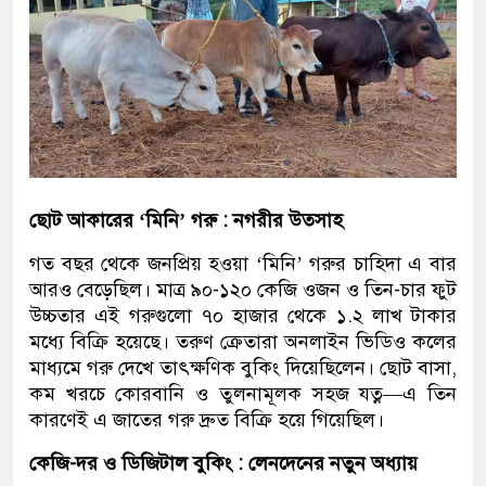
ছোট আকারের ‘মিনি’ গরু : নগরীর উত্সাহ
গত বছর থেকে জনপ্রিয় হওয়া ‘মিনি’ গরুর চাহিদা এ বার
আরও বেড়েছিল। মাত্র ৯০-১২০ কেজি ওজন ও তিন-চার ফুট
উচ্চতার এই গরুগুলো ৭০ হাজার থেকে ১.২ লাখ টাকার
মধ্যে বিক্রি হয়েছে। তরুণ ক্রেতারা অনলাইন ভিডিও কলের
মাধ্যমে গরু দেখে তাৎক্ষণিক বুকিং দিয়েছিলেন। ছোট বাসা,
কম খরচে কোরবানি ও তুলনামূলক সহজ যত্ন—এ তিন
কারণেই এ জাতের গরু দ্রুত বিক্রি হয়ে গিয়েছিল।
কেজি-দর ও ডিজিটাল বুকিং : লেনদেনের নতুন অধ্যায়