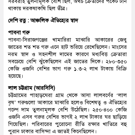
সরবরাহ তুলনামূলক বেশি ছিল, অথচ ক্রেতাদের পকেট টান
থাকায় দরকষাকষি ছিল তীব্র।
দেশি রত্ন : আঞ্চলিক ঐতিহ্যের স্বাদ
পাবনা গরু
পাবনা-সিরাজগঞ্জের খামারিরা মাঝারি আকারের জেবু
জাতের শত শত গরু এনে হাট ভরিয়ে রেখেছিলেন। মাংসের
নরম স্বাদ ও সহনশীল দামের কারণে মধ্যবিত্ত ক্রেতারা
সবচেয়ে বেশি ঝুঁকেছিলেন এই জাতের দিকে। ২৮০-৩৫০
কেজি ওজনি বেশির ভাগ গরু ১.৩-২ লাখ টাকায় বিক্রি
হয়েছে।
লাল চট্টগ্রাম (আরসিসি)
চট্টগ্রামের পাহাড়ঘেরা গ্রাম থেকে আসা লালবর্ণের ‘লাল
বৃষ’ গরুগুলো আকারে মাঝারি হলেও বিশেষত্ব ও ঐতিহ্যের
গল্পে দাম তুলনামূলক বেশি উঠেছিল। ২৫০-৪০০ কেজি
ওজনি এসব গরুর বেশির ভাগই ২ লাখ টাকার ঘর ছাড়িয়ে
গিয়েছিল। পরিবারের পুরোনো রীতি রক্ষার খাতিরে বহু
পুরান ঢাকার বাসিন্দা এ জাতই কিনেছিলেন।