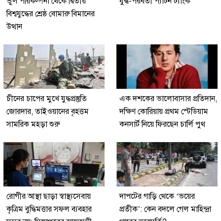
ভুল পরিকল্পনা থেকে দ্বিতীয়
যুদ্ধ-পরবর্তী প্যাটন ট্যাংক
বিশ্বযুদ্ধের শ্রেষ্ঠ বোমারু বিমানের
উত্থান
চীনের চাপের মুখে যুদ্ধপ্রস্তুতি
এক দশকের ভালোবাসার প্রতিদান,
জোরদার, তাইওয়ানের বৃহত্তম
দক্ষিণ কোরিয়ায় প্রথম স্টেডিয়াম
সামরিক মহড়া শুরু
কনসার্ট নিয়ে ফিরছেন চার্লি পুথ
রোগীর আস্থা ছাড়া স্বাস্থ্যসেবায়
দাপটের গাড়ি থেকে ‘ভয়ের
কৃত্রিম বুদ্ধিমত্তার সফল ব্যবহার
প্রতীক’: কেন বদলে গেল মাহিন্দ্রা