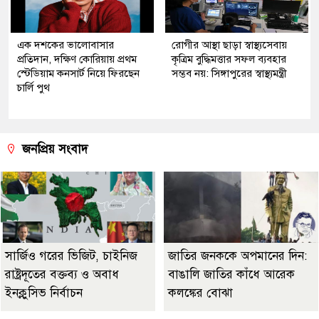
এক দশকের ভালোবাসার
রোগীর আস্থা ছাড়া স্বাস্থ্যসেবায়
প্রতিদান, দক্ষিণ কোরিয়ায় প্রথম
কৃত্রিম বুদ্ধিমত্তার সফল ব্যবহার
স্টেডিয়াম কনসার্ট নিয়ে ফিরছেন
সম্ভব নয়: সিঙ্গাপুরের স্বাস্থ্যমন্ত্রী
চার্লি পুথ
জনপ্রিয় সংবাদ
সার্জিও গরের ভিজিট, চাইনিজ
জাতির জনককে অপমানের দিন:
রাষ্ট্রদূতের বক্তব্য ও অবাধ
বাঙালি জাতির কাঁধে আরেক
ইনক্লুসিভ নির্বাচন
কলঙ্কের বোঝা