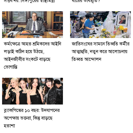
সম্ভব নয়: সিঙ্গাপুরের স্বাস্থ্যমন্ত্রী
থারের ভাবমূর্তি?
কর্মক্ষেত্রে আহত শ্রমিকদের আইনি
জাতিসংঘের সামনে তিব্বতি কর্মীর
লড়াই কঠিন হয়ে উঠছে,
আত্মাহুতি, নতুন করে আলোচনায়
আইনজীবীর সংকটে বাড়ছে
তিব্বত আন্দোলন
ভোগান্তি
ব্ল্যাকপিঙ্কের ১০ বছর: উদযাপনের
অপেক্ষায় ভক্তরা, কিন্তু বাড়ছে
হতাশা