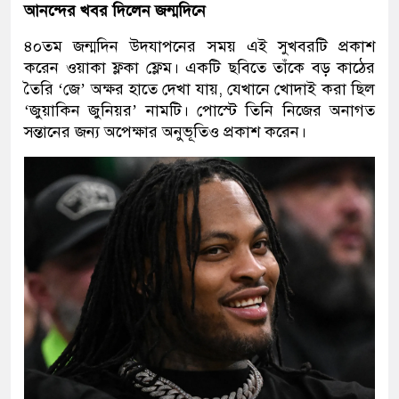
আনন্দের খবর দিলেন জন্মদিনে
৪০তম জন্মদিন উদযাপনের সময় এই সুখবরটি প্রকাশ
করেন ওয়াকা ফ্লকা ফ্লেম। একটি ছবিতে তাঁকে বড় কাঠের
তৈরি ‘জে’ অক্ষর হাতে দেখা যায়, যেখানে খোদাই করা ছিল
‘জুয়াকিন জুনিয়র’ নামটি। পোস্টে তিনি নিজের অনাগত
সন্তানের জন্য অপেক্ষার অনুভূতিও প্রকাশ করেন।