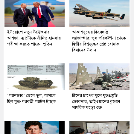
ইউরোপে নতুন উত্তেজনার
আকাশযুদ্ধের কিংবদন্তি
আশঙ্কা, ন্যাটোকে সীমিত হামলায়
ল্যাঙ্কাস্টার: ভুল পরিকল্পনা থেকে
পরীক্ষা করতে পারেন পুতিন
দ্বিতীয় বিশ্বযুদ্ধের শ্রেষ্ঠ বোমারু
বিমানের উত্থান
‘প্যানজার’ ভেবে ভুল, আসলে
চীনের চাপের মুখে যুদ্ধপ্রস্তুতি
ছিল যুদ্ধ-পরবর্তী প্যাটন ট্যাংক
জোরদার, তাইওয়ানের বৃহত্তম
সামরিক মহড়া শুরু