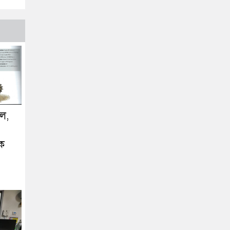
ুল,
ংক