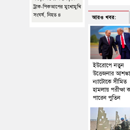
ট্রাক-পিকআপের মুখোমুখি
সংঘর্ষ, নিহত ৪
আরও খবর:
ইউরোপে নতুন
উত্তেজনার আশঙ্কা
ন্যাটোকে সীমিত
হামলায় পরীক্ষা
পারেন পুতিন