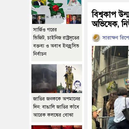
বিশ্বকাপ উন
অভিষেক, নি
সার্জিও গরের
সারাক্ষণ রিপো
ভিজিট, চাইনিজ রাষ্ট্রদূতের
বক্তব্য ও অবাধ ইনক্লুসিভ
নির্বাচন
জাতির জনককে অপমানের
দিন: বাঙালি জাতির কাঁধে
আরেক কলঙ্কের বোঝা