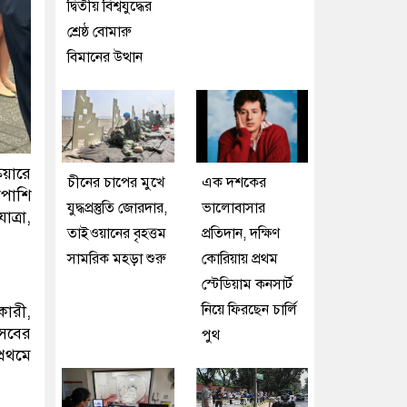
দ্বিতীয় বিশ্বযুদ্ধের
শ্রেষ্ঠ বোমারু
বিমানের উত্থান
কয়ারে
চীনের চাপের মুখে
এক দশকের
াপাশি
যুদ্ধপ্রস্তুতি জোরদার,
ভালোবাসার
ত্রা,
তাইওয়ানের বৃহত্তম
প্রতিদান, দক্ষিণ
সামরিক মহড়া শুরু
কোরিয়ায় প্রথম
স্টেডিয়াম কনসার্ট
নিয়ে ফিরছেন চার্লি
কারী,
ৎসবের
পুথ
্রথমে