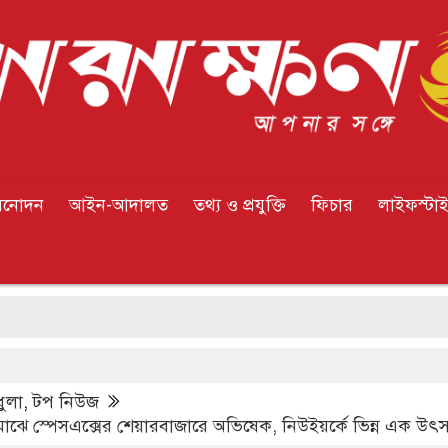
িনোদন
আইন-আদালত
তথ্য ও প্রযুক্তি
ফিচার
লাইফস্টা
ই
ুলা
,
টপ নিউজ
 মাঝে স্পেসএক্সের শেয়ারবাজারে অভিষেক, নিউইয়র্কে ভিন্ন এক উৎ