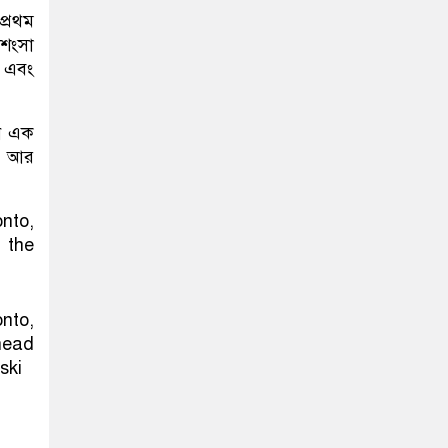
প্রথম
রশংসা
া এবং
মন এক
ে। আর