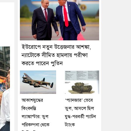
ইউরোপে নতুন উত্তেজনার আশঙ্কা,
ন্যাটোকে সীমিত হামলায় পরীক্ষা
করতে পারেন পুতিন
আকাশযুদ্ধের
‘প্যানজার’ ভেবে
কিংবদন্তি
ভুল, আসলে ছিল
ল্যাঙ্কাস্টার: ভুল
যুদ্ধ-পরবর্তী প্যাটন
পরিকল্পনা থেকে
ট্যাংক