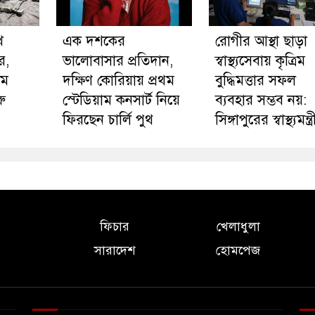
ে
এক দশকের
রোগীর আস্থা ছাড়া
ার,
ভালোবাসার প্রতিদান,
স্বাস্থ্যসেবায় কৃত্রিম
তম
দক্ষিণ কোরিয়ায় প্রথম
বুদ্ধিমত্তার সফল
ু
স্টেডিয়াম কনসার্ট নিয়ে
ব্যবহার সম্ভব নয়:
ফিরছেন চার্লি পুথ
সিঙ্গাপুরের স্বাস্থ্যমন্ত্র
ফিচার
খেলাধুলা
সারাদেশ
হোমপেজ