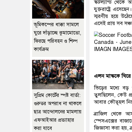
স্কটল্যান্ড থেকে
যুক্তরাষ্ট্রে এস
স্মরণীয় হয়ে উঠে
এসেই প্রায় সব সঞ্
ভূমিকম্পের ধাক্কা সামলে
ঘুরে দাঁড়াচ্ছে কুমামোতো,
ফিরছে পরিবহন ও শিল্প
কার্যক্রম
এলন মাস্ককে ঘির
ভিড়ের মধ্যে বড় প
তুলছিলেন, কেউ প্
সুপ্রিম কোর্টের স্পষ্ট বার্তা:
আবার কৌতূহল নিয়ে
গুরুতর অপরাধ না থাকলে
ছাত্র আন্দোলনের মামলায়
ব্রাজিল থেকে আস
এফআইআর প্রত্যাহার
স্পেসএক্সের বাজা
জিজ্ঞাসা করা হয়,
করা যাবে