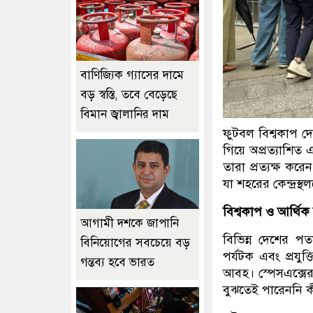
বাণিজ্যিক গ্যাসের দামে
বড় স্বস্তি, তবে বেড়েছে
বিমান জ্বালানির দাম
ফুটবল বিশ্বকাপ দেখ
গিয়ে অপ্রত্যাশিত
তারা প্রত্যক্ষ করে
যা শহরের কেন্দ্র
বিশ্বকাপ ও আর্থি
আগামী দশকে জাপানি
বিভিন্ন দেশের পত
বিনিয়োগের সবচেয়ে বড়
পর্যটক এবং প্রযুক
গন্তব্য হবে ভারত
আবহ। স্পেসএক্সের
বুঝতেই পারেননি 