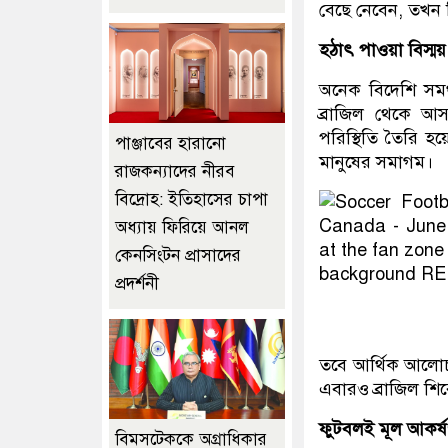
বেছে নেবেন, তখন 
হঠাৎ পাওয়া বিস্ময়
অনেক বিদেশি সমর্
ব্রাজিল থেকে আ
পরিস্থিতি তৈরি হ
পাঞ্জাবের হারানো
মানুষের সমাগম।
রাজকন্যাদের নীরব
বিদ্রোহ: ইতিহাসের চাপা
অধ্যায় ফিরিয়ে আনল
কেনসিংটন প্রাসাদের
প্রদর্শনী
তবে আর্থিক আলোচন
এবারও ব্রাজিল শি
ফুটবলই মূল আকর্
বিমসটেককে অগ্রাধিকার