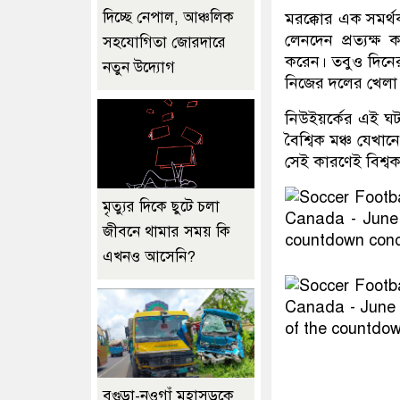
দিচ্ছে নেপাল, আঞ্চলিক
মরক্কোর এক সমর্থক,
লেনদেন প্রত্যক্ষ 
সহযোগিতা জোরদারে
করেন। তবুও দিনের 
নতুন উদ্যোগ
নিজের দলের খেলা
নিউইয়র্কের এই ঘ
বৈশ্বিক মঞ্চ যেখান
সেই কারণেই বিশ্বক
মৃত্যুর দিকে ছুটে চলা
জীবনে থামার সময় কি
এখনও আসেনি?
বগুড়া-নওগাঁ মহাসড়কে