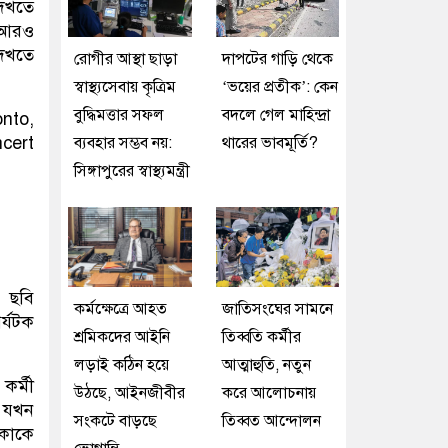
দেখতে
ি আরও
দেখতে
রোগীর আস্থা ছাড়া
দাপটের গাড়ি থেকে
স্বাস্থ্যসেবায় কৃত্রিম
‘ভয়ের প্রতীক’: কেন
বুদ্ধিমত্তার সফল
বদলে গেল মাহিন্দ্রা
ব্যবহার সম্ভব নয়:
থারের ভাবমূর্তি?
সিঙ্গাপুরের স্বাস্থ্যমন্ত্রী
উ ছবি
কর্মক্ষেত্রে আহত
জাতিসংঘের সামনে
র্যটক
শ্রমিকদের আইনি
তিব্বতি কর্মীর
লড়াই কঠিন হয়ে
আত্মাহুতি, নতুন
কর্মী
উঠছে, আইনজীবীর
করে আলোচনায়
ে যখন
সংকটে বাড়ছে
তিব্বত আন্দোলন
 কাকে