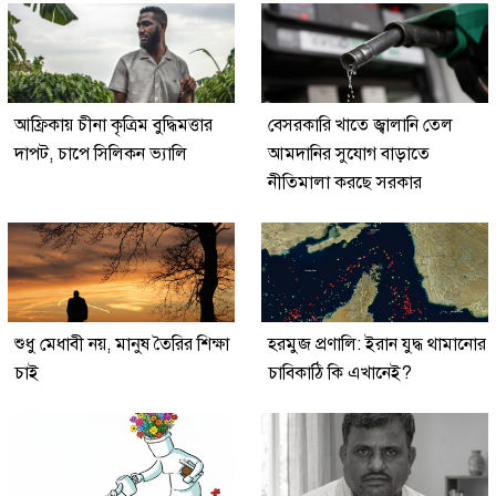
আফ্রিকায় চীনা কৃত্রিম বুদ্ধিমত্তার
বেসরকারি খাতে জ্বালানি তেল
দাপট, চাপে সিলিকন ভ্যালি
আমদানির সুযোগ বাড়াতে
নীতিমালা করছে সরকার
শুধু মেধাবী নয়, মানুষ তৈরির শিক্ষা
হরমুজ প্রণালি: ইরান যুদ্ধ থামানোর
চাই
চাবিকাঠি কি এখানেই?