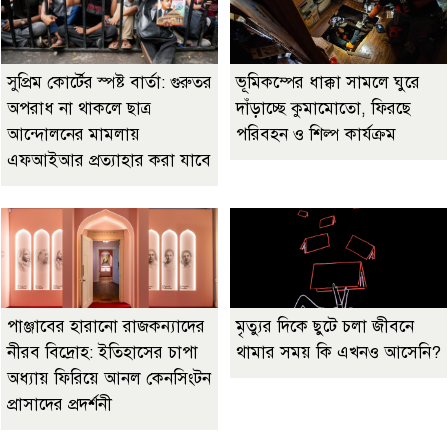
সুপ্রিম কোর্টের স্পষ্ট বার্তা: গুরুতর
ভূমিকম্পের ধাক্কা সামলে ঘুরে
অপরাধ না থাকলে ছাত্র
দাঁড়াচ্ছে কুমামোতো, ফিরছে
আন্দোলনের মামলায়
পরিবহন ও শিল্প কার্যক্রম
এফআইআর প্রত্যাহার করা যাবে
পাঞ্জাবের হারানো রাজকন্যাদের
মৃত্যুর দিকে ছুটে চলা জীবনে
নীরব বিদ্রোহ: ইতিহাসের চাপা
থামার সময় কি এখনও আসেনি?
অধ্যায় ফিরিয়ে আনল কেনসিংটন
প্রাসাদের প্রদর্শনী