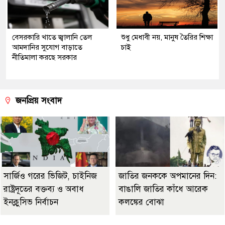
বেসরকারি খাতে জ্বালানি তেল
শুধু মেধাবী নয়, মানুষ তৈরির শিক্ষা
আমদানির সুযোগ বাড়াতে
চাই
নীতিমালা করছে সরকার
জনপ্রিয় সংবাদ
সার্জিও গরের ভিজিট, চাইনিজ
জাতির জনককে অপমানের দিন:
রাষ্ট্রদূতের বক্তব্য ও অবাধ
বাঙালি জাতির কাঁধে আরেক
ইনক্লুসিভ নির্বাচন
কলঙ্কের বোঝা