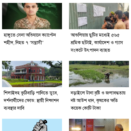
হাঙ্গুতে সেনা অভিযানে ক্যাপ্টেন
আশুলিয়ায় ছুটির মধ্যেই ৫৬৫
শহীদ, নিহত ৭ ‘সন্ত্রাসী’
শ্রমিক ছাঁটাই, কার্যাদেশ ও গ্যাস
সংকটে উৎপাদন ব্যাহত
শিলাইদহ কুঠিবাড়ি পানিতে ডুবে,
নড়াইলে টানা বৃষ্টি ও জলাবদ্ধতায়
দর্শনার্থীদের ক্ষোভ: স্থায়ী নিষ্কাশন
নষ্ট আউশ ধান, কৃষকের ক্ষতি
ব্যবস্থার দাবি
কয়েক কোটি টাকা