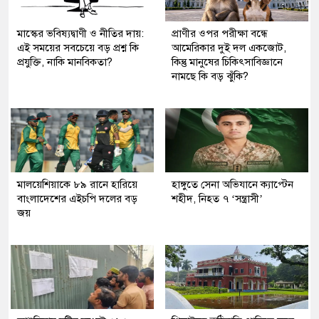
মাস্কের ভবিষ্যদ্বাণী ও নীতির দায়:
প্রাণীর ওপর পরীক্ষা বন্ধে
এই সময়ের সবচেয়ে বড় প্রশ্ন কি
আমেরিকার দুই দল একজোট,
প্রযুক্তি, নাকি মানবিকতা?
কিন্তু মানুষের চিকিৎসাবিজ্ঞানে
নামছে কি বড় ঝুঁকি?
মালয়েশিয়াকে ৮৯ রানে হারিয়ে
হাঙ্গুতে সেনা অভিযানে ক্যাপ্টেন
বাংলাদেশের এইচপি দলের বড়
শহীদ, নিহত ৭ ‘সন্ত্রাসী’
জয়