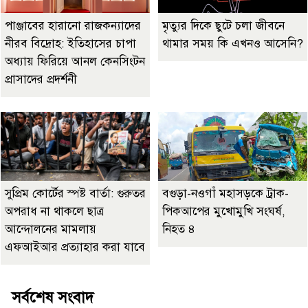
পাঞ্জাবের হারানো রাজকন্যাদের
মৃত্যুর দিকে ছুটে চলা জীবনে
নীরব বিদ্রোহ: ইতিহাসের চাপা
থামার সময় কি এখনও আসেনি?
অধ্যায় ফিরিয়ে আনল কেনসিংটন
প্রাসাদের প্রদর্শনী
সুপ্রিম কোর্টের স্পষ্ট বার্তা: গুরুতর
বগুড়া-নওগাঁ মহাসড়কে ট্রাক-
অপরাধ না থাকলে ছাত্র
পিকআপের মুখোমুখি সংঘর্ষ,
আন্দোলনের মামলায়
নিহত ৪
এফআইআর প্রত্যাহার করা যাবে
সর্বশেষ সংবাদ