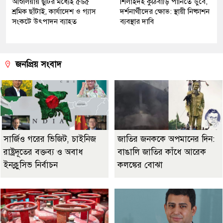
আশুলিয়ায় ছুটির মধ্যেই ৫৬৫
শিলাইদহ কুঠিবাড়ি পানিতে ডুবে,
শ্রমিক ছাঁটাই, কার্যাদেশ ও গ্যাস
দর্শনার্থীদের ক্ষোভ: স্থায়ী নিষ্কাশন
সংকটে উৎপাদন ব্যাহত
ব্যবস্থার দাবি
জনপ্রিয় সংবাদ
সার্জিও গরের ভিজিট, চাইনিজ
জাতির জনককে অপমানের দিন:
রাষ্ট্রদূতের বক্তব্য ও অবাধ
বাঙালি জাতির কাঁধে আরেক
ইনক্লুসিভ নির্বাচন
কলঙ্কের বোঝা