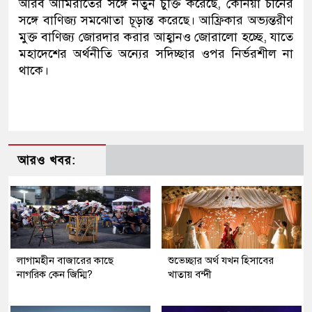
আরব আমিরাতের সঙ্গে নতুন চুক্তি করেছে, কেনিয়া চীনের
সঙ্গে বাণিজ্য সমঝোতা চূড়ান্ত করেছে। আফ্রিকার অভ্যন্তরীণ
মুক্ত বাণিজ্য জোরদার করার আহ্বানও জোরালো হচ্ছে, যাতে
মহাদেশের অর্থনীতি অন্যের সদিচ্ছার ওপর নির্ভরশীল না
থাকে।
আরও খবর:
লাগামহীন বাজারের কাছে
শুভেচ্ছার অর্থ যখন হিসাবের
নাগরিক কেন জিম্মি?
খাতায় বন্দী