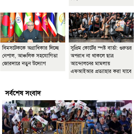
বিমসটেককে অগ্রাধিকার দিচ্ছে
সুপ্রিম কোর্টের স্পষ্ট বার্তা: গুরুতর
নেপাল, আঞ্চলিক সহযোগিতা
অপরাধ না থাকলে ছাত্র
জোরদারে নতুন উদ্যোগ
আন্দোলনের মামলায়
এফআইআর প্রত্যাহার করা যাবে
সর্বশেষ সংবাদ