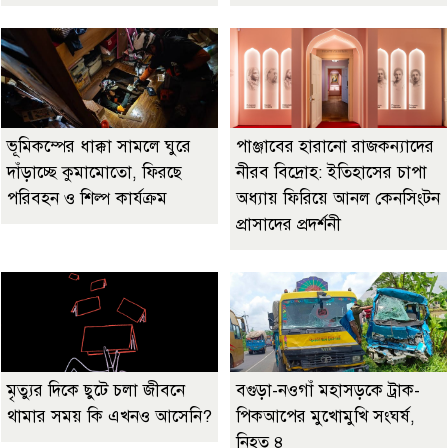
ভূমিকম্পের ধাক্কা সামলে ঘুরে
পাঞ্জাবের হারানো রাজকন্যাদের
দাঁড়াচ্ছে কুমামোতো, ফিরছে
নীরব বিদ্রোহ: ইতিহাসের চাপা
পরিবহন ও শিল্প কার্যক্রম
অধ্যায় ফিরিয়ে আনল কেনসিংটন
প্রাসাদের প্রদর্শনী
মৃত্যুর দিকে ছুটে চলা জীবনে
বগুড়া-নওগাঁ মহাসড়কে ট্রাক-
থামার সময় কি এখনও আসেনি?
পিকআপের মুখোমুখি সংঘর্ষ,
নিহত ৪