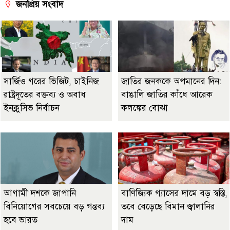
জনপ্রিয় সংবাদ
সার্জিও গরের ভিজিট, চাইনিজ
জাতির জনককে অপমানের দিন:
রাষ্ট্রদূতের বক্তব্য ও অবাধ
বাঙালি জাতির কাঁধে আরেক
ইনক্লুসিভ নির্বাচন
কলঙ্কের বোঝা
আগামী দশকে জাপানি
বাণিজ্যিক গ্যাসের দামে বড় স্বস্তি,
বিনিয়োগের সবচেয়ে বড় গন্তব্য
তবে বেড়েছে বিমান জ্বালানির
হবে ভারত
দাম