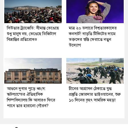
সিউতার ট্র্যাজেডি: সীমান্ত ভেঙেছে
মাত্র ২০ ডলারে বিশ্বতারকাদের
শুধু মানুষ নয়, ভেঙেছে ডিজিটাল
কনসার্ট! বাড়তি টিকিটের দামে
বিভ্রান্তির প্রতিরোধও
ভক্তদের স্বস্তি ফেরাতে নতুন
উদ্যোগ
আগুনে দুবার পুড়ে ধ্বংস:
চীনের আগ্রাসন ঠেকাতে যুদ্ধ
স্কটল্যান্ডের ঐতিহাসিক
প্রস্তুতি জোরদার তাইওয়ানের, শুরু
শিল্পবিদ্যালয় কি আবারও ফিরে
১০ দিনের বৃহৎ সামরিক মহড়া
পাবে তার হারানো গৌরব?