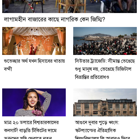
লাগামহীন বাজারের কাছে নাগরিক কেন জিম্মি?
শুভেচ্ছার অর্থ যখন হিসাবের খাতায়
সিউতার ট্র্যাজেডি: সীমান্ত ভেঙেছে
বন্দী
শুধু মানুষ নয়, ভেঙেছে ডিজিটাল
বিভ্রান্তির প্রতিরোধও
মাত্র ২০ ডলারে বিশ্বতারকাদের
আগুনে দুবার পুড়ে ধ্বংস:
কনসার্ট! বাড়তি টিকিটের দামে
স্কটল্যান্ডের ঐতিহাসিক
ভক্তদের স্বস্তি ফেরাতে নতুন
শিল্পবিদ্যালয় কি আবারও ফিরে