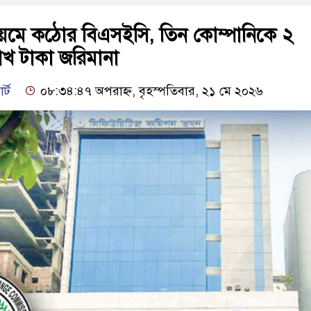
য়মে কঠোর বিএসইসি, তিন কোম্পানিকে ২
খ টাকা জরিমানা
র্ট
০৮:৩৪:৪৭ অপরাহ্ন, বৃহস্পতিবার, ২১ মে ২০২৬