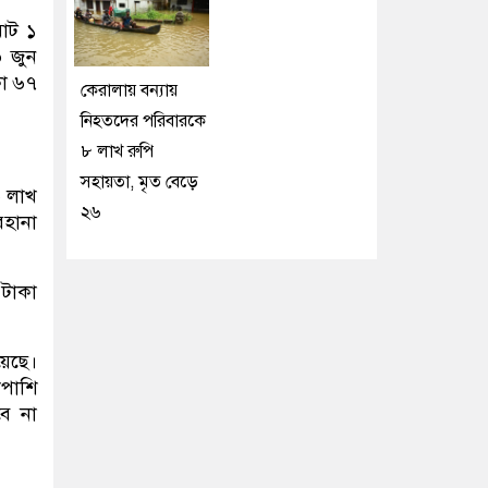
োট ১
০ জুন
কা ৬৭
কেরালায় বন্যায়
নিহতদের পরিবারকে
৮ লাখ রুপি
সহায়তা, মৃত বেড়ে
০ লাখ
২৬
রহানা
 টাকা
য়েছে।
পাশি
বে না