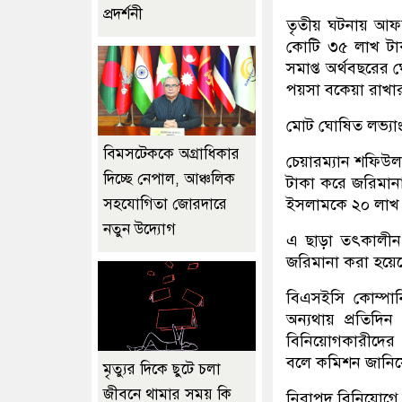
প্রদর্শনী
তৃতীয় ঘটনায় আফ
কোটি ৩৫ লাখ টাক
সমাপ্ত অর্থবছরের
পয়সা বকেয়া রাখা
মোট ঘোষিত লভ্যা
বিমসটেককে অগ্রাধিকার
চেয়ারম্যান শফিউ
দিচ্ছে নেপাল, আঞ্চলিক
টাকা করে জরিমান
সহযোগিতা জোরদারে
ইসলামকে ২০ লাখ 
নতুন উদ্যোগ
এ ছাড়া তৎকালীন প
জরিমানা করা হয়ে
বিএসইসি কোম্পান
অন্যথায় প্রতিদ
বিনিয়োগকারীদের 
বলে কমিশন জানিয়
মৃত্যুর দিকে ছুটে চলা
জীবনে থামার সময় কি
নিরাপদ বিনিয়োগে 