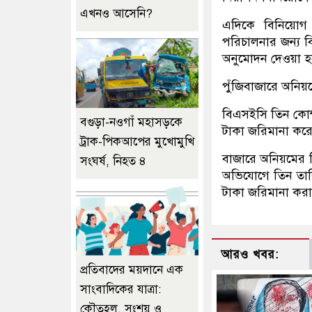
এখনও আসেনি?
এদিকে বিনিয়োগ 
পরিচালনার জন্য ব
অনুমোদন দেওয়া হয়
পুঁজিবাজারে অনি
বিএসইসি তিন কোম
বগুড়া-নওগাঁ মহাসড়কে
টাকা জরিমানা কর
ট্রাক-পিকআপের মুখোমুখি
বাজারে অনিয়মের 
সংঘর্ষ, নিহত ৪
অভিযোগে তিন তালি
টাকা জরিমানা করা
আরও খবর:
প্রতিবাদের ময়দানে এক
সাংবাদিকের যাত্রা:
কৌতূহল, সংশয় ও