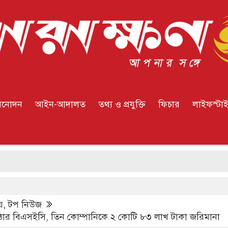
িনোদন
আইন-আদালত
তথ্য ও প্রযুক্তি
ফিচার
লাইফস্টা
য়
,
টপ নিউজ
োর বিএসইসি, তিন কোম্পানিকে ২ কোটি ৮৩ লাখ টাকা জরিমানা