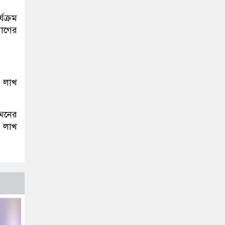
ক্রম
য়োগের
৩ লাখ
্ঘনের
৩ লাখ