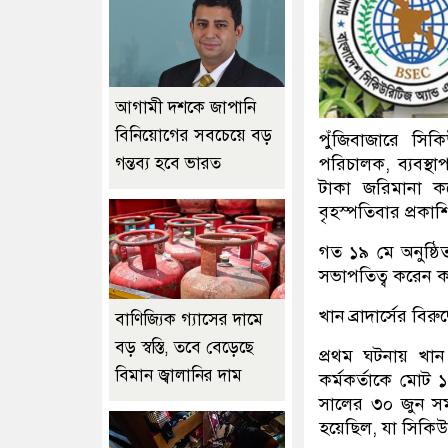
আগামী দশকে জাপানি
বিনিয়োগের সবচেয়ে বড়
পুঁজিবাজারে সি
গন্তব্য হবে ভারত
পরিচালক, ব্যবস্থ
টাকা জরিমানা কর
বৃহস্পতিবার প্রকা
গত ১৯ মে অনুষ্ঠ
সভাপতিত্ব করেন ক
খান ব্রাদার্সের বি
বাণিজ্যিক গ্যাসের দামে
বড় স্বস্তি, তবে বেড়েছে
প্রথম ঘটনায় খান 
বিমান জ্বালানির দাম
কর্মকর্তাকে মোট
সালের ৩০ জুন সমা
হয়েছিল, যা সিকি