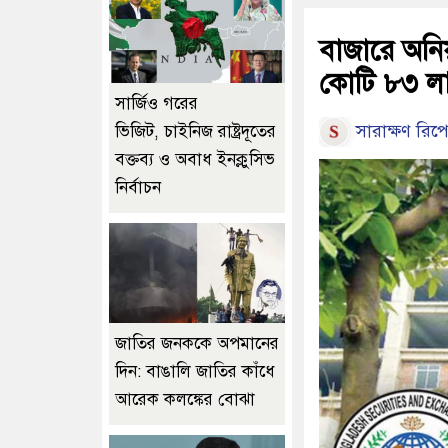
বাজারে অনি
কোটি ৮৩ লা
সার্জিও গরের
সারাক্ষণ রিপো
ভিজিট, চাইনিজ রাষ্ট্রদূতের
বক্তব্য ও অবাধ ইনক্লুসিভ
নির্বাচন
জাতির জনককে অপমানের
দিন: বাঙালি জাতির কাঁধে
আরেক কলঙ্কের বোঝা