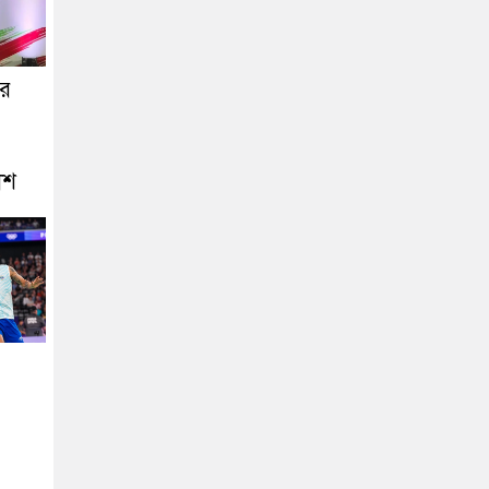
ের
াশ