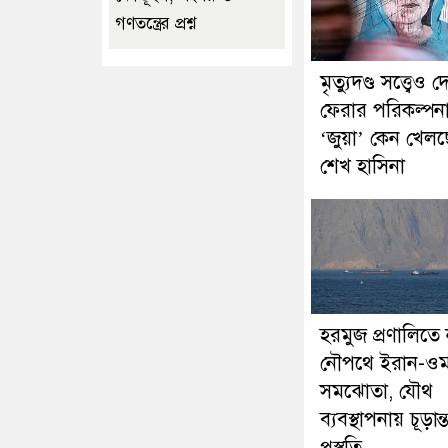
গণতন্ত্রের প্রশ্ন
মৃত্যুদণ্ড সত্ত্বেও 
ফেরার পরিকল্পন
‘জুয়া’ কেন খেল
শেখ হাসিনা
হরমুজ প্রণালিতে
নৌপথে ইরান-ওম
সমঝোতা, যৌথ
ব্যবস্থাপনায় চূড়ান্
প্রস্তুতি