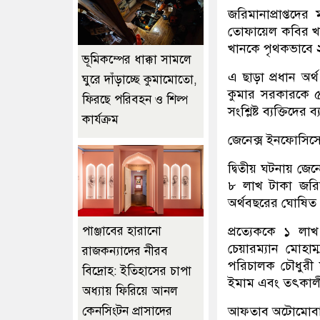
জরিমানাপ্রাপ্তদে
তোফায়েল কবির খ
খানকে পৃথকভাবে 
ভূমিকম্পের ধাক্কা সামলে
এ ছাড়া প্রধান অর
ঘুরে দাঁড়াচ্ছে কুমামোতো,
কুমার সরকারকে 
ফিরছে পরিবহন ও শিল্প
সংশ্লিষ্ট ব্যক্তিদের
কার্যক্রম
জেনেক্স ইনফোসিসের
দ্বিতীয় ঘটনায় জে
৮ লাখ টাকা জরি
অর্থবছরের ঘোষিত 
পাঞ্জাবের হারানো
প্রত্যেককে ১ লা
চেয়ারম্যান মোহাম
রাজকন্যাদের নীরব
পরিচালক চৌধুরী 
বিদ্রোহ: ইতিহাসের চাপা
ইমাম এবং তৎকালীন 
অধ্যায় ফিরিয়ে আনল
কেনসিংটন প্রাসাদের
আফতাব অটোমোবাই