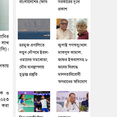
বাংলাদেশের ক্ষোভ
সরকারের দুঃখ
প্রকাশ
ানির
৩ লাখ
হরমুজ প্রণালিতে
জুলাই গণঅভ্যুত্থান:
ইসি)।
নতুন নৌপথে ইরান-
মাকসুদ কামাল,
ওমানের সমঝোতা,
জাফর ইকবালসহ ৮
 সভায়
যৌথ ব্যবস্থাপনায়
জনের বিরুদ্ধে
চূড়ান্ত প্রস্তুতি
মানবতাবিরোধী
অপরাধের অভিযোগ
ালক ও
 ২০২৩
হ করা