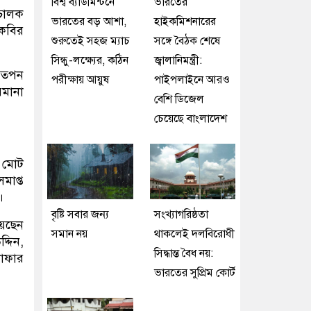
বিশ্ব ব্যাডমিন্টনে
ভারতের
িচালক
ভারতের বড় আশা,
হাইকমিশনারের
কবির
শুরুতেই সহজ ম্যাচ
সঙ্গে বৈঠক শেষে
সিন্ধু-লক্ষ্যের, কঠিন
জ্বালানিমন্ত্রী:
ব তপন
পরীক্ষায় আয়ুষ
পাইপলাইনে আরও
মানা
বেশি ডিজেল
চেয়েছে বাংলাদেশ
ে মোট
াপ্ত
।
বৃষ্টি সবার জন্য
সংখ্যাগরিষ্ঠতা
য়েছেন
সমান নয়
থাকলেই দলবিরোধী
্দিন,
সিদ্ধান্ত বৈধ নয়:
লোফার
ভারতের সুপ্রিম কোর্ট