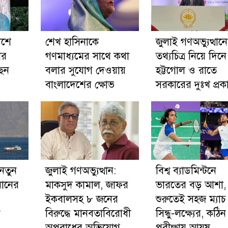
দেশে
শেখ হাসিনাকে
জুলাই গণঅভ্যুত্থান
ার
গণমাধ্যমের সাথে কথা
তথ্যচিত্র নিয়ে দিনে
ছেন
বলার সুযোগ দেওয়ায়
হট্টগোল ও রাতে
বাংলাদেশের ক্ষোভ
সরকারের দুঃখ প্রক
 নতুন
জুলাই গণঅভ্যুত্থান:
বিশ্ব ব্যাডমিন্টনে
ানের
মাকসুদ কামাল, জাফর
ভারতের বড় আশা,
ইকবালসহ ৮ জনের
শুরুতেই সহজ ম্যাচ
ত
বিরুদ্ধে মানবতাবিরোধী
সিন্ধু-লক্ষ্যের, কঠিন
অপরাধের অভিযোগ
পরীক্ষায় আয়ুষ