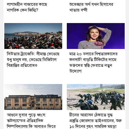
লাগামহীন বাজারের কাছে
শুভেচ্ছার অর্থ যখন হিসাবের
নাগরিক কেন জিম্মি?
খাতায় বন্দী
সিউতার ট্র্যাজেডি: সীমান্ত ভেঙেছে
মাত্র ২০ ডলারে বিশ্বতারকাদের
শুধু মানুষ নয়, ভেঙেছে ডিজিটাল
কনসার্ট! বাড়তি টিকিটের দামে
বিভ্রান্তির প্রতিরোধও
ভক্তদের স্বস্তি ফেরাতে নতুন
উদ্যোগ
আগুনে দুবার পুড়ে ধ্বংস:
চীনের আগ্রাসন ঠেকাতে যুদ্ধ
স্কটল্যান্ডের ঐতিহাসিক
প্রস্তুতি জোরদার তাইওয়ানের, শুরু
শিল্পবিদ্যালয় কি আবারও ফিরে
১০ দিনের বৃহৎ সামরিক মহড়া