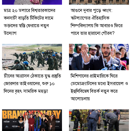
মাত্র ২০ ডলারে বিশ্বতারকাদের
আগুনে দুবার পুড়ে ধ্বংস:
কনসার্ট! বাড়তি টিকিটের দামে
স্কটল্যান্ডের ঐতিহাসিক
ভক্তদের স্বস্তি ফেরাতে নতুন
শিল্পবিদ্যালয় কি আবারও ফিরে
উদ্যোগ
পাবে তার হারানো গৌরব?
চীনের আগ্রাসন ঠেকাতে যুদ্ধ প্রস্তুতি
মিশিগানের প্রাইমারিকে ঘিরে
জোরদার তাইওয়ানের, শুরু ১০
ডেমোক্র্যাটদের মধ্যে ইসরায়েল ও
দিনের বৃহৎ সামরিক মহড়া
ইহুদিবিদ্বেষ বিতর্ক নতুন করে
আলোচনায়