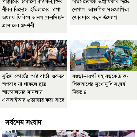
পাঞ্জাবের হারানো রাজকন্যাদের
বিমসটেককে অগ্রাধিকার দিচ্ছে
নীরব বিদ্রোহ: ইতিহাসের চাপা
নেপাল, আঞ্চলিক সহযোগিতা
অধ্যায় ফিরিয়ে আনল কেনসিংটন
জোরদারে নতুন উদ্যোগ
প্রাসাদের প্রদর্শনী
সুপ্রিম কোর্টের স্পষ্ট বার্তা: গুরুতর
বগুড়া-নওগাঁ মহাসড়কে ট্রাক-
অপরাধ না থাকলে ছাত্র
পিকআপের মুখোমুখি সংঘর্ষ,
আন্দোলনের মামলায়
নিহত ৪
এফআইআর প্রত্যাহার করা যাবে
সর্বশেষ সংবাদ