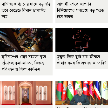
বাণিজ্যিক গ্যাসের দামে বড় স্বস্তি,
আগামী দশকে জাপানি
তবে বেড়েছে বিমান জ্বালানির
বিনিয়োগের সবচেয়ে বড় গন্তব্য
দাম
হবে ভারত
ভূমিকম্পের ধাক্কা সামলে ঘুরে
মৃত্যুর দিকে ছুটে চলা জীবনে
দাঁড়াচ্ছে কুমামোতো, ফিরছে
থামার সময় কি এখনও আসেনি?
পরিবহন ও শিল্প কার্যক্রম