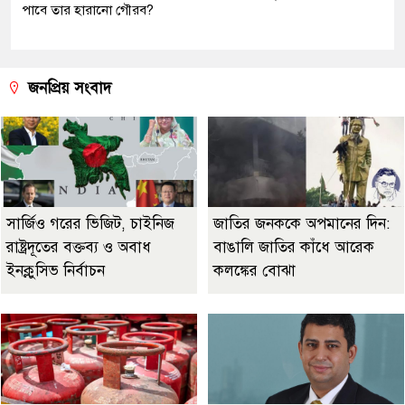
পাবে তার হারানো গৌরব?
জনপ্রিয় সংবাদ
সার্জিও গরের ভিজিট, চাইনিজ
জাতির জনককে অপমানের দিন:
রাষ্ট্রদূতের বক্তব্য ও অবাধ
বাঙালি জাতির কাঁধে আরেক
ইনক্লুসিভ নির্বাচন
কলঙ্কের বোঝা