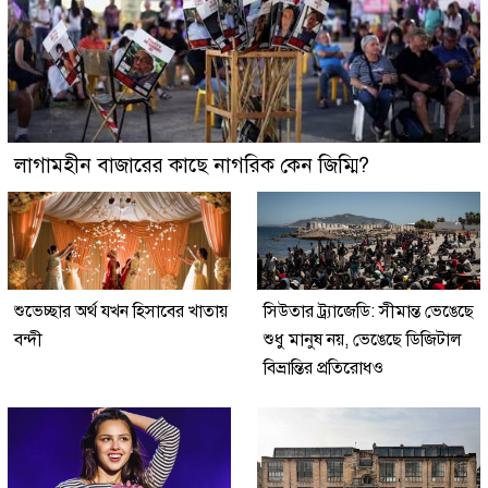
লাগামহীন বাজারের কাছে নাগরিক কেন জিম্মি?
শুভেচ্ছার অর্থ যখন হিসাবের খাতায়
সিউতার ট্র্যাজেডি: সীমান্ত ভেঙেছে
বন্দী
শুধু মানুষ নয়, ভেঙেছে ডিজিটাল
বিভ্রান্তির প্রতিরোধও