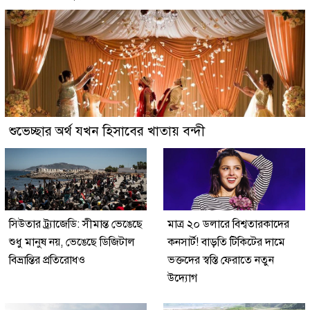
শুভেচ্ছার অর্থ যখন হিসাবের খাতায় বন্দী
সিউতার ট্র্যাজেডি: সীমান্ত ভেঙেছে
মাত্র ২০ ডলারে বিশ্বতারকাদের
শুধু মানুষ নয়, ভেঙেছে ডিজিটাল
কনসার্ট! বাড়তি টিকিটের দামে
বিভ্রান্তির প্রতিরোধও
ভক্তদের স্বস্তি ফেরাতে নতুন
উদ্যোগ