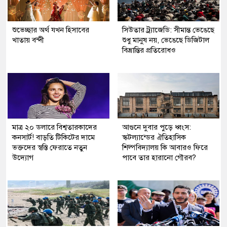
শুভেচ্ছার অর্থ যখন হিসাবের
সিউতার ট্র্যাজেডি: সীমান্ত ভেঙেছে
খাতায় বন্দী
শুধু মানুষ নয়, ভেঙেছে ডিজিটাল
বিভ্রান্তির প্রতিরোধও
মাত্র ২০ ডলারে বিশ্বতারকাদের
আগুনে দুবার পুড়ে ধ্বংস:
কনসার্ট! বাড়তি টিকিটের দামে
স্কটল্যান্ডের ঐতিহাসিক
ভক্তদের স্বস্তি ফেরাতে নতুন
শিল্পবিদ্যালয় কি আবারও ফিরে
উদ্যোগ
পাবে তার হারানো গৌরব?