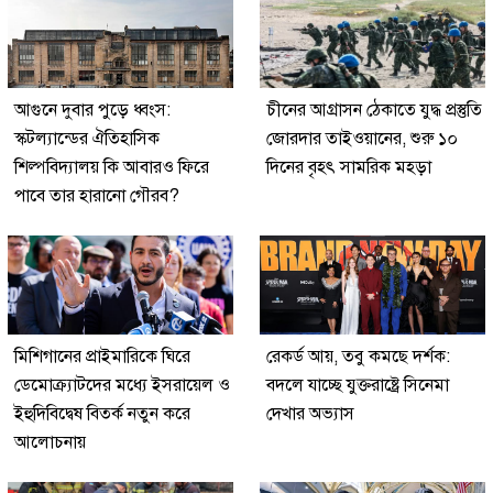
আগুনে দুবার পুড়ে ধ্বংস:
চীনের আগ্রাসন ঠেকাতে যুদ্ধ প্রস্তুতি
স্কটল্যান্ডের ঐতিহাসিক
জোরদার তাইওয়ানের, শুরু ১০
শিল্পবিদ্যালয় কি আবারও ফিরে
দিনের বৃহৎ সামরিক মহড়া
পাবে তার হারানো গৌরব?
মিশিগানের প্রাইমারিকে ঘিরে
রেকর্ড আয়, তবু কমছে দর্শক:
ডেমোক্র্যাটদের মধ্যে ইসরায়েল ও
বদলে যাচ্ছে যুক্তরাষ্ট্রে সিনেমা
ইহুদিবিদ্বেষ বিতর্ক নতুন করে
দেখার অভ্যাস
আলোচনায়