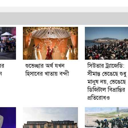
ের
শুভেচ্ছার অর্থ যখন
সিউতার ট্র্যাজেডি:
ন
হিসাবের খাতায় বন্দী
সীমান্ত ভেঙেছে শুধু
মানুষ নয়, ভেঙেছে
ডিজিটাল বিভ্রান্তির
প্রতিরোধও