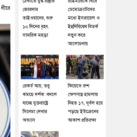
ঠেকাতে যুদ্ধ প্রস্তুতি
প্রাইমারিকে ঘিরে
 ধীরে
জোরদার
ডেমোক্র্যাটদের
তাইওয়ানের, শুরু
মধ্যে ইসরায়েল ও
১০ দিনের বৃহৎ
ইহুদিবিদ্বেষ বিতর্ক
সামরিক মহড়া
নতুন করে
আলোচনায়
রেকর্ড আয়, তবু
কিয়েভে রুশ
কমছে দর্শক: বদলে
ক্ষেপণাস্ত্র হামলায়
যাচ্ছে যুক্তরাষ্ট্রে
নিহত ১৭, দুর্বল হয়ে
সিনেমা দেখার
পড়ছে ইউক্রেনের
অভ্যাস
আকাশ প্রতিরক্ষা