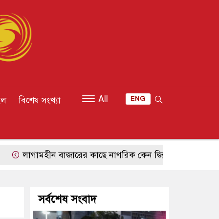
All
ইল
বিশেষ সংখ্যা
ENG
হীন বাজারের কাছে নাগরিক কেন জিম্মি?
শুভেচ্ছার অর্থ যখন 
সর্বশেষ সংবাদ