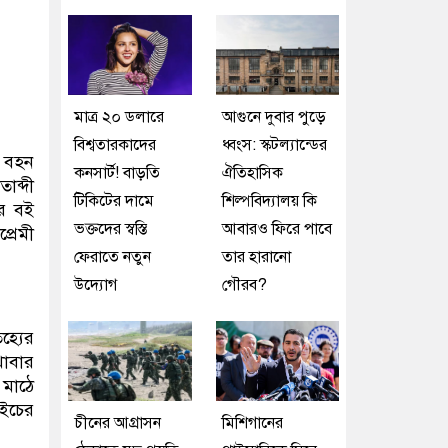
মাত্র ২০ ডলারে
আগুনে দুবার পুড়ে
বিশ্বতারকাদের
ধ্বংস: স্কটল্যান্ডের
ে বহন
কনসার্ট! বাড়তি
ঐতিহাসিক
াব্দী
টিকিটের দামে
শিল্পবিদ্যালয় কি
ার বই
ভক্তদের স্বস্তি
আবারও ফিরে পাবে
্রেমী
ফেরাতে নতুন
তার হারানো
উদ্যোগ
গৌরব?
হ্যের
খাবার
 মাঠে
উইচের
চীনের আগ্রাসন
মিশিগানের