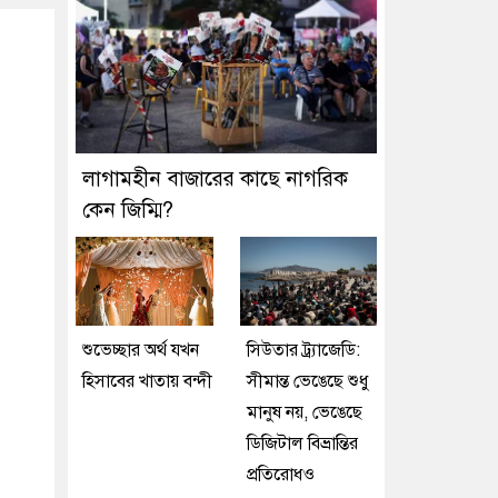
লাগামহীন বাজারের কাছে নাগরিক
কেন জিম্মি?
শুভেচ্ছার অর্থ যখন
সিউতার ট্র্যাজেডি:
হিসাবের খাতায় বন্দী
সীমান্ত ভেঙেছে শুধু
মানুষ নয়, ভেঙেছে
ডিজিটাল বিভ্রান্তির
প্রতিরোধও