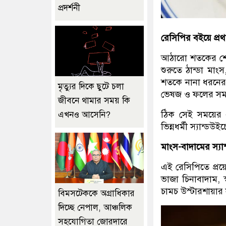
প্রদর্শনী
রেসিপির বইয়ে প্রথ
আঠারো শতকের শেষভা
শুরুতে ঠান্ডা মা
শতকে নানা ধরনের স
মৃত্যুর দিকে ছুটে চলা
ভেষজ ও ফলের সমন্
জীবনে থামার সময় কি
ঠিক সেই সময়ের এ
এখনও আসেনি?
ভিন্নধর্মী স্যান্
মাংস-বাদামের স্যা
এই রেসিপিতে প্রয়
ভাজা চিনাবাদাম,
চামচ উস্টারশায়ার
বিমসটেককে অগ্রাধিকার
দিচ্ছে নেপাল, আঞ্চলিক
সহযোগিতা জোরদারে