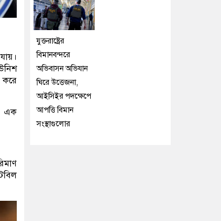
যুক্তরাষ্ট্রের
বিমানবন্দরে
যায়।
 উনিশ
অভিবাসন অভিযান
ু করে
ঘিরে উত্তেজনা,
আইসিইর পদক্ষেপে
আপত্তি বিমান
রি এক
সংস্থাগুলোর
রিমাণ
টেবিল