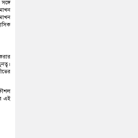
সঙ্গে
মাখন
 মাখন
হাসিক
 করার
নত্ব।
তীতের
 কৌশল
ের এই