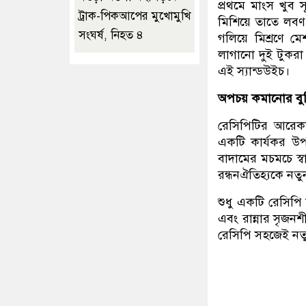
প্রথমে মাংস খুব স
ট্রাক-পিকআপের মুখোমুখি
মিশিয়ে তাতে ল
সংঘর্ষ, নিহত ৪
গলিয়ে মিশ্রণে 
লাগানো দুই টুকরা
এই স্যান্ডউইচ।
অপচয় কমানোর বুদ্ধ
রেসিপিটির আরেকট
একটি কার্যকর উপ
বাদামের মচমচে স্
রন্ধনঐতিহ্যকে নত
শুধু একটি রেসিপি
এবং রান্নার সৃজন
রেসিপি সহজেই নতু