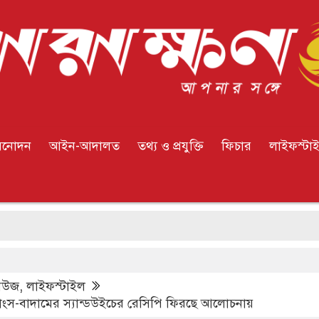
িনোদন
আইন-আদালত
তথ্য ও প্রযুক্তি
ফিচার
লাইফস্টা
লাগাম
িউজ
,
লাইফস্টাইল
াংস-বাদামের স্যান্ডউইচের রেসিপি ফিরছে আলোচনায়