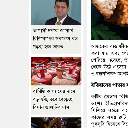
আগামী দশকে জাপানি
বিনিয়োগের সবচেয়ে বড়
আজকের ব্যস্ত জীবন
গন্তব্য হবে ভারত
করা যায় এবং পেট
পেরিয়ে এসেছে, ত
থেকে উঠে এসেছে এ
ও রন্ধনশিল্পে আগ্
ইতিহাসের পাতায় স
বাণিজ্যিক গ্যাসের দামে
রুটির ভেতরে বিভ
বড় স্বস্তি, তবে বেড়েছে
অংশ। ইতিহাসবিদদ
বিমান জ্বালানির দাম
মিলিয়ে সহজে বহ
কাজের সময় রুটি,
পূর্বসূরি হিসেবে বি