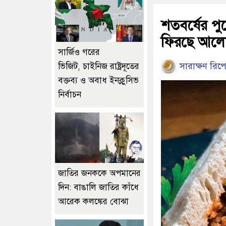
শতবর্ষের পু
ফিরছে আলো
সার্জিও গরের
সারাক্ষণ রিপো
ভিজিট, চাইনিজ রাষ্ট্রদূতের
বক্তব্য ও অবাধ ইনক্লুসিভ
নির্বাচন
জাতির জনককে অপমানের
দিন: বাঙালি জাতির কাঁধে
আরেক কলঙ্কের বোঝা