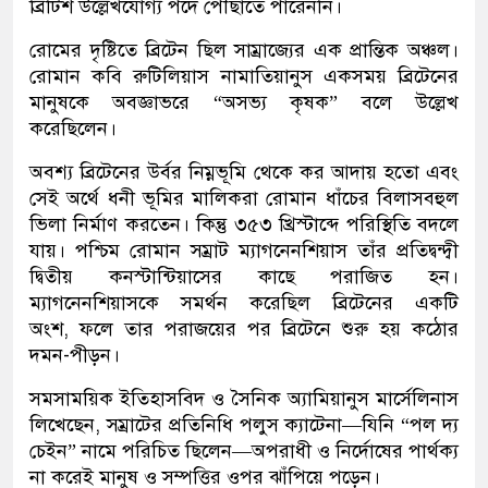
ব্রিটিশ উল্লেখযোগ্য পদে পৌঁছাতে পারেননি।
রোমের দৃষ্টিতে ব্রিটেন ছিল সাম্রাজ্যের এক প্রান্তিক অঞ্চল।
রোমান কবি রুটিলিয়াস নামাতিয়ানুস একসময় ব্রিটেনের
মানুষকে অবজ্ঞাভরে “অসভ্য কৃষক” বলে উল্লেখ
করেছিলেন।
অবশ্য ব্রিটেনের উর্বর নিম্নভূমি থেকে কর আদায় হতো এবং
সেই অর্থে ধনী ভূমির মালিকরা রোমান ধাঁচের বিলাসবহুল
ভিলা নির্মাণ করতেন। কিন্তু ৩৫৩ খ্রিস্টাব্দে পরিস্থিতি বদলে
যায়। পশ্চিম রোমান সম্রাট ম্যাগনেনশিয়াস তাঁর প্রতিদ্বন্দ্বী
দ্বিতীয় কনস্টান্টিয়াসের কাছে পরাজিত হন।
ম্যাগনেনশিয়াসকে সমর্থন করেছিল ব্রিটেনের একটি
অংশ, ফলে তার পরাজয়ের পর ব্রিটেনে শুরু হয় কঠোর
দমন-পীড়ন।
সমসাময়িক ইতিহাসবিদ ও সৈনিক অ্যামিয়ানুস মার্সেলিনাস
লিখেছেন, সম্রাটের প্রতিনিধি পলুস ক্যাটেনা—যিনি “পল দ্য
চেইন” নামে পরিচিত ছিলেন—অপরাধী ও নির্দোষের পার্থক্য
না করেই মানুষ ও সম্পত্তির ওপর ঝাঁপিয়ে পড়েন।