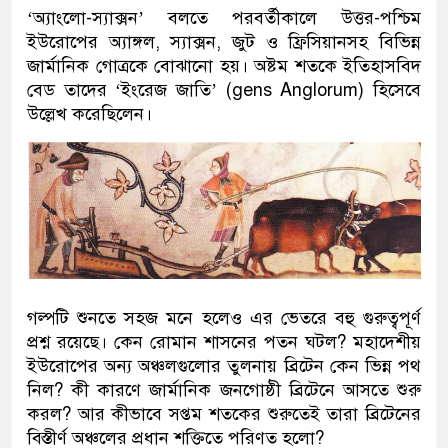
‘অ্যাংলো-স্যাক্সন’ বলতে পরবর্তীকালে উত্তর-পশ্চিম
ইউরোপের অ্যাঙ্গল, স্যাক্সন, জুট ও ফ্রিসিয়ানসহ বিভিন্ন
জার্মানিক গোত্রকে বোঝানো হয়। অষ্টম শতকে ইতিহাসবিদ
বেড তাদের ‘ইংরেজ জাতি’ (gens Anglorum) হিসেবে
উল্লেখ করেছিলেন।
গল্পটি শুনতে সহজ মনে হলেও এর ভেতরে বহু গুরুত্বপূর্ণ
প্রশ্ন রয়েছে। কেন রোমান শাসনের পতন ঘটল? মহাদেশীয়
ইউরোপের অন্য অঞ্চলগুলোর তুলনায় ব্রিটেন কেন ভিন্ন পথ
নিল? কী কারণে জার্মানিক জনগোষ্ঠী ব্রিটেনে আসতে শুরু
করল? আর কীভাবে সপ্তম শতকের শুরুতেই তারা ব্রিটেনের
বিস্তীর্ণ অঞ্চলের প্রধান শক্তিতে পরিণত হলো?