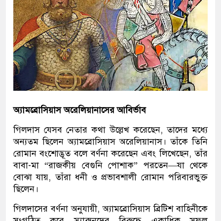
অ্যামব্রোসিয়াস অরেলিয়ানাসের আবির্ভাব
গিলদাস যেসব নেতার কথা উল্লেখ করেছেন, তাদের মধ্যে
অন্যতম ছিলেন অ্যামব্রোসিয়াস অরেলিয়ানাস। তাঁকে তিনি
রোমান বংশোদ্ভূত বলে বর্ণনা করেছেন এবং লিখেছেন, তাঁর
বাবা-মা “রাজকীয় বেগুনি পোশাক” পরতেন—যা থেকে
বোঝা যায়, তাঁরা ধনী ও প্রভাবশালী রোমান পরিবারভুক্ত
ছিলেন।
গিলদাসের বর্ণনা অনুযায়ী, অ্যামব্রোসিয়াস ব্রিটিশ বাহিনীকে
সংগঠিত করে স্যাক্সনদের বিরুদ্ধে একাধিক সফল