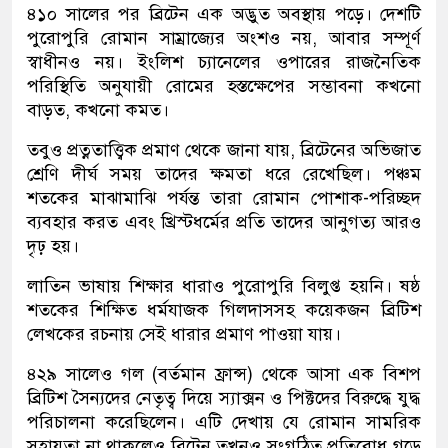
৪১০ সালের পর ব্রিটেন এক অদ্ভুত অবস্থায় পড়ে। দেশটি
পুরোপুরি রোমান সাম্রাজ্যের অংশও নয়, আবার সম্পূর্ণ
স্বাধীনও নয়। ইংলিশ চ্যানেলের ওপারের রাজনৈতিক
পরিস্থিতি অনুযায়ী রোমের হস্তক্ষেপের সম্ভাবনা কখনো
বাড়ত, কখনো কমত।
তবুও প্রত্নতাত্ত্বিক প্রমাণ থেকে জানা যায়, ব্রিটেনের অভিজাত
শ্রেণি দীর্ঘ সময় তাদের ক্ষমতা ধরে রেখেছিল। পঞ্চম
শতকের মাঝামাঝি পর্যন্ত তারা রোমান পোশাক-পরিচ্ছদ
ব্যবহার করত এবং খ্রিস্টধর্মের প্রতি তাদের আনুগত্য আরও
দৃঢ় হয়।
লাতিন ভাষায় শিক্ষার ধারাও পুরোপুরি বিলুপ্ত হয়নি। ষষ্ঠ
শতকের শিক্ষিত ধর্মযাজক গিলদাসসহ কয়েকজন ব্রিটিশ
লেখকের রচনায় সেই ধারার প্রমাণ পাওয়া যায়।
৪২৯ সালেও গল (বর্তমান ফ্রান্স) থেকে আসা এক বিশপ
ব্রিটিশ সৈন্যদের নেতৃত্ব দিয়ে স্যাক্সন ও পিক্টদের বিরুদ্ধে যুদ্ধ
পরিচালনা করেছিলেন। এটি দেখায় যে রোমান সামরিক
সহায়তা না থাকলেও ব্রিটেন তখনও সংগঠিত প্রতিরোধ গড়ে