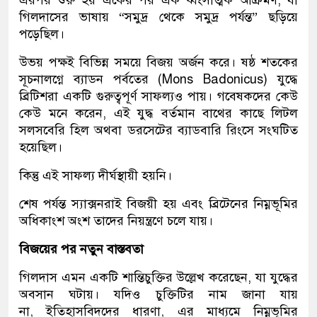
এরপর শুরু হয় একের পর এক ধ্বংসাত্মক আক্রমণ, যা
গিলদাসের ভাষায় “সমুদ্র থেকে সমুদ্র পর্যন্ত” ছড়িয়ে
পড়েছিল।
উভয় পক্ষই বিভিন্ন সময়ে বিজয় অর্জন করে। ষষ্ঠ শতকের
সূচনালগ্নে ব্যাডন পর্বতের (Mons Badonicus) যুদ্ধে
ব্রিটিশরা একটি গুরুত্বপূর্ণ সাফল্যও পায়। গবেষকদের কেউ
কেউ মনে করেন, এই যুদ্ধ বর্তমান বাথের কাছে লিটল
সলসবেরি হিল অথবা ডরসেটের ব্যাডবারি রিংসে সংঘটিত
হয়েছিল।
কিন্তু এই সাফল্য দীর্ঘস্থায়ী হয়নি।
শেষ পর্যন্ত স্যাক্সনরাই বিজয়ী হয় এবং ব্রিটেনের নিম্নভূমির
অধিকাংশ অংশ তাদের নিয়ন্ত্রণে চলে যায়।
বিজয়ের পর নতুন বাস্তবতা
গিলদাস এমন একটি শান্তিচুক্তির উল্লেখ করেছেন, যা যুদ্ধের
অবসান ঘটায়। যদিও চুক্তিটির নাম জানা যায়
না, ইতিহাসবিদদের ধারণা, এর মাধ্যমে নিম্নভূমির