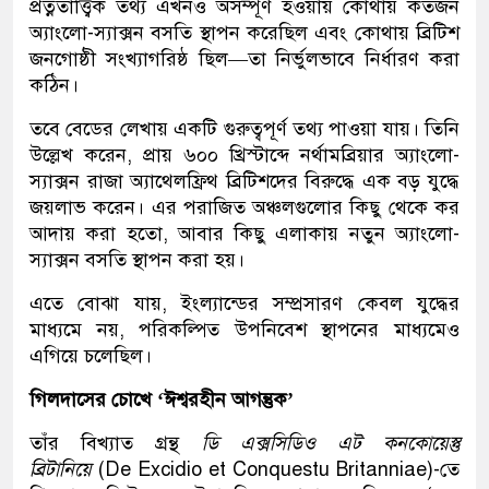
প্রত্নতাত্ত্বিক তথ্য এখনও অসম্পূর্ণ হওয়ায় কোথায় কতজন
অ্যাংলো-স্যাক্সন বসতি স্থাপন করেছিল এবং কোথায় ব্রিটিশ
জনগোষ্ঠী সংখ্যাগরিষ্ঠ ছিল—তা নির্ভুলভাবে নির্ধারণ করা
কঠিন।
তবে বেডের লেখায় একটি গুরুত্বপূর্ণ তথ্য পাওয়া যায়। তিনি
উল্লেখ করেন, প্রায় ৬০০ খ্রিস্টাব্দে নর্থামব্রিয়ার অ্যাংলো-
স্যাক্সন রাজা অ্যাথেলফ্রিথ ব্রিটিশদের বিরুদ্ধে এক বড় যুদ্ধে
জয়লাভ করেন। এর পরাজিত অঞ্চলগুলোর কিছু থেকে কর
আদায় করা হতো, আবার কিছু এলাকায় নতুন অ্যাংলো-
স্যাক্সন বসতি স্থাপন করা হয়।
এতে বোঝা যায়, ইংল্যান্ডের সম্প্রসারণ কেবল যুদ্ধের
মাধ্যমে নয়, পরিকল্পিত উপনিবেশ স্থাপনের মাধ্যমেও
এগিয়ে চলেছিল।
গিলদাসের চোখে
‘
ঈশ্বরহীন আগন্তুক
’
তাঁর বিখ্যাত গ্রন্থ
ডি এক্সসিডিও এট কনকোয়েস্তু
ব্রিটানিয়ে
(De Excidio et Conquestu Britanniae)-তে