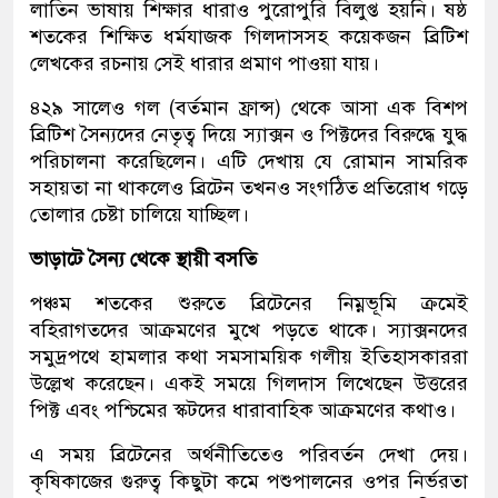
লাতিন ভাষায় শিক্ষার ধারাও পুরোপুরি বিলুপ্ত হয়নি। ষষ্ঠ
শতকের শিক্ষিত ধর্মযাজক গিলদাসসহ কয়েকজন ব্রিটিশ
লেখকের রচনায় সেই ধারার প্রমাণ পাওয়া যায়।
৪২৯ সালেও গল (বর্তমান ফ্রান্স) থেকে আসা এক বিশপ
ব্রিটিশ সৈন্যদের নেতৃত্ব দিয়ে স্যাক্সন ও পিক্টদের বিরুদ্ধে যুদ্ধ
পরিচালনা করেছিলেন। এটি দেখায় যে রোমান সামরিক
সহায়তা না থাকলেও ব্রিটেন তখনও সংগঠিত প্রতিরোধ গড়ে
তোলার চেষ্টা চালিয়ে যাচ্ছিল।
ভাড়াটে সৈন্য থেকে স্থায়ী বসতি
পঞ্চম শতকের শুরুতে ব্রিটেনের নিম্নভূমি ক্রমেই
বহিরাগতদের আক্রমণের মুখে পড়তে থাকে। স্যাক্সনদের
সমুদ্রপথে হামলার কথা সমসাময়িক গলীয় ইতিহাসকাররা
উল্লেখ করেছেন। একই সময়ে গিলদাস লিখেছেন উত্তরের
পিক্ট এবং পশ্চিমের স্কটদের ধারাবাহিক আক্রমণের কথাও।
এ সময় ব্রিটেনের অর্থনীতিতেও পরিবর্তন দেখা দেয়।
কৃষিকাজের গুরুত্ব কিছুটা কমে পশুপালনের ওপর নির্ভরতা