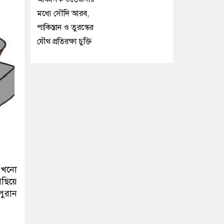
মধ্যে সৌদি আরব,
পাকিস্তান ও তুরস্কের
যৌথ প্রতিরক্ষা চুক্তি
 এখনো
িছিয়ে
পুরান