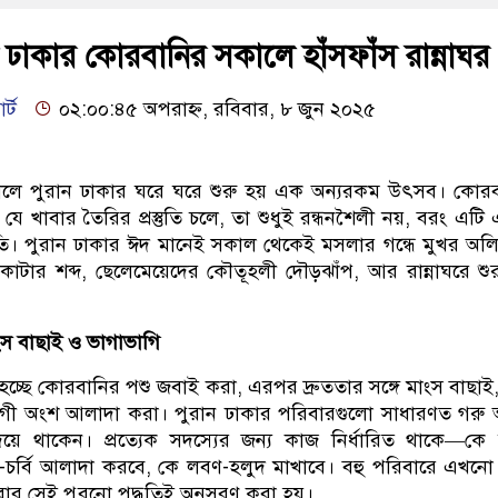
ান ঢাকার কোরবানির সকালে হাঁসফাঁস রান্নাঘর
র্ট
০২:০০:৪৫ অপরাহ্ন, রবিবার, ৮ জুন ২০২৫
লে পুরান ঢাকার ঘরে ঘরে শুরু হয় এক অন্যরকম উৎসব। কোরব
ে খাবার তৈরির প্রস্তুতি চলে, তা শুধুই রন্ধনশৈলী নয়, বরং এটি
ৃতি। পুরান ঢাকার ঈদ মানেই সকাল থেকেই মসলার গন্ধে মুখর অল
ংস কাটার শব্দ, ছেলেমেয়েদের কৌতূহলী দৌড়ঝাঁপ, আর রান্নাঘরে শু
মাংস বাছাই ও ভাগাভাগি
হচ্ছে কোরবানির পশু জবাই করা, এরপর দ্রুততার সঙ্গে মাংস বাছাই
োগী অংশ আলাদা করা। পুরান ঢাকার পরিবারগুলো সাধারণত গরু
য়ে থাকেন। প্রত্যেক সদস্যের জন্য কাজ নির্ধারিত থাকে—কে
-চর্বি আলাদা করবে, কে লবণ-হলুদ মাখাবে। বহু পরিবারে এখনো
ার সেই পুরনো পদ্ধতিই অনুসরণ করা হয়।