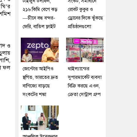
টাইফুন ডলফিন,
সংকট, সমাধানে
 ঘি’র
২১৬ কিমি বেগে ঝড়
রোবট কুকুর ও
িশমিশ
—চীনে বন্ধ বন্দর-
ড্রোনের দিকে ঝুঁকছে
ফেরি, বাতিল ফ্লাইট
প্রতিষ্ঠানগুলো
বাদ ও
চুলায়
াশি,
নো ফল
জেপ্টোর আইপিও
থাইল্যান্ডের
স্থগিত, ভারতের দ্রুত
সুপারমার্কেট ব্যবসা
বাণিজ্যে বাড়ছে
বিক্রি করছে এওন,
সংকটের শঙ্কা
ক্রেতা সেন্ট্রাল গ্রুপ
আঞ্চলিক উত্তেজনার