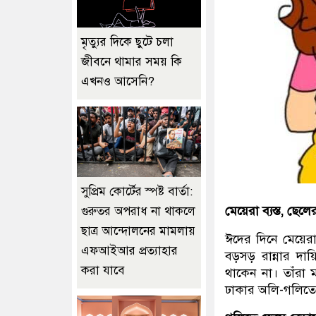
মৃত্যুর দিকে ছুটে চলা
জীবনে থামার সময় কি
এখনও আসেনি?
সুপ্রিম কোর্টের স্পষ্ট বার্তা:
মেয়েরা ব্যস্ত
,
ছেলে
গুরুতর অপরাধ না থাকলে
ছাত্র আন্দোলনের মামলায়
ঈদের দিনে মেয়ের
এফআইআর প্রত্যাহার
বড়সড় রান্নার দায়
করা যাবে
থাকেন না। তাঁরা 
ঢাকার অলি-গলিত