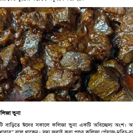
লিজা ভুনা
তিটি বাড়িতে ঈদের সকালে কলিজা ভুনা একটি অবিচ্ছেদ্য অংশ। 
খাবার” বলে থাকেন। সদ্য জবাই করা পশুর কলিজা পেঁয়াজ-মরিচ-র