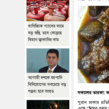
বাণিজ্যিক গ্যাসের দামে
বড় স্বস্তি, তবে বেড়েছে
বিমান জ্বালানির দাম
আগামী দশকে জাপানি
বিনিয়োগের সবচেয়ে বড়
গন্তব্য হবে ভারত
সকালের তারকা: ক
পুরান ঢাকার প্র
একে “ঈদের প্রথম 