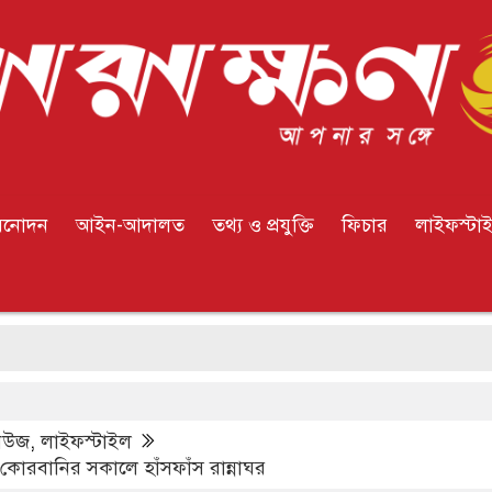
িনোদন
আইন-আদালত
তথ্য ও প্রযুক্তি
ফিচার
লাইফস্টা
ইয়ে
িউজ
,
লাইফস্টাইল
র কোরবানির সকালে হাঁসফাঁস রান্নাঘর