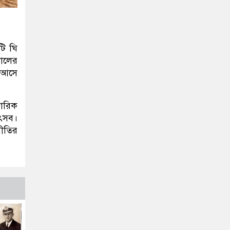
টি ঘি
কালের
ও আসে
বারিক
উৎসব।
রীতির