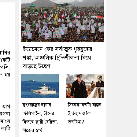
ইয়েমেনে ফের সর্বাত্মক গৃহযুদ্ধের
ানির
শঙ্কা, আঞ্চলিক স্থিতিশীলতা নিয়ে
 একটি
বাড়ছে উদ্বেগ
িগলি,
রু হয়
যুক্তরাষ্ট্রের ছায়ায়
সিনেমা যতটা বাস্তব,
, ভাগ
 অথবা
ফিলিপাইন, চীনের
ইতিহাসও কি
 মাংস
বিরুদ্ধে স্থায়ী বৈরিতা:
ততটাই?
 লাঠি
নিজের স্বার্থ