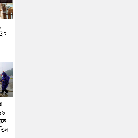
,
াই?
র
১৬
ীনে
াতিল