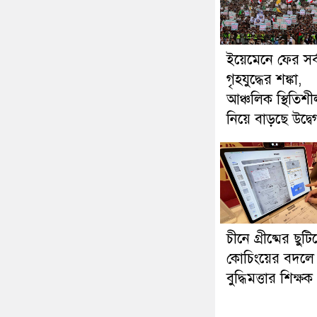
ইয়েমেনে ফের সর্ব
গৃহযুদ্ধের শঙ্কা,
আঞ্চলিক স্থিতিশ
নিয়ে বাড়ছে উদ্বে
চীনে গ্রীষ্মের ছুটি
কোচিংয়ের বদলে ক
বুদ্ধিমত্তার শিক্ষক