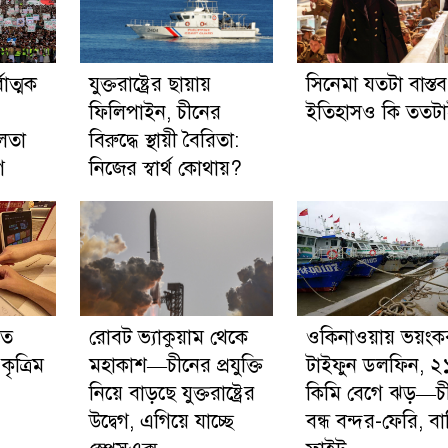
াত্মক
যুক্তরাষ্ট্রের ছায়ায়
সিনেমা যতটা বাস্তব
ফিলিপাইন, চীনের
ইতিহাসও কি ততট
ীলতা
বিরুদ্ধে স্থায়ী বৈরিতা:
গ
নিজের স্বার্থ কোথায়?
তে
রোবট ভ্যাকুয়াম থেকে
ওকিনাওয়ায় ভয়ংক
ৃত্রিম
মহাকাশ—চীনের প্রযুক্তি
টাইফুন ডলফিন, ২
নিয়ে বাড়ছে যুক্তরাষ্ট্রের
কিমি বেগে ঝড়—চ
উদ্বেগ, এগিয়ে যাচ্ছে
বন্ধ বন্দর-ফেরি, ব