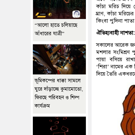
কাঁচা মরিচ দিয়ে
ঘ্রাণ, কাঁচা মরি
কিংবা পুদিনা পা
“আলো হাতে চলিয়াছে
ঐতিহ্যবাহী নাশতা:
আঁধারের যাত্রী”
সকালের আরেক জনপ্
মশলার সংমিশ্রণ 
পায়া বসিয়ে রা
‘শিরা’ নামের এক 
দিয়ে তৈরি একধরনে
ভূমিকম্পের ধাক্কা সামলে
ঘুরে দাঁড়াচ্ছে কুমামোতো,
ফিরছে পরিবহন ও শিল্প
কার্যক্রম