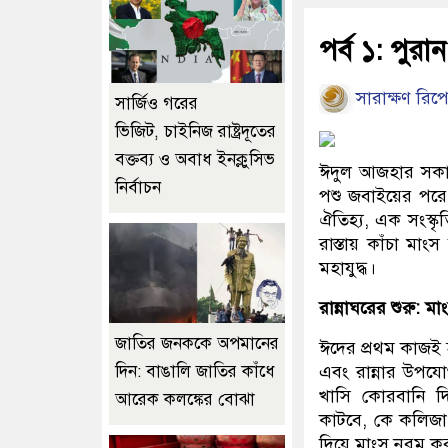
পর্ব ১: পুর
সারাক্ষণ রিপো
সার্জিও গরের
ভিজিট, চাইনিজ রাষ্ট্রদূতের
বক্তব্য ও অবাধ ইনক্লুসিভ
ঈদুল আজহার সকা
নির্বাচন
পশু জবাইয়ের পরে য
ঐতিহ্য, এক সংস্ক
রাস্তায় কাঁচা মা
মহাযুদ্ধ।
রান্নাঘরের শুরু: 
জাতির জনককে অপমানের
ঈদের প্রথম কাজই 
দিন: বাঙালি জাতির কাঁধে
এবং রান্নার উপয
খাসি কোরবানি দি
আরেক কলঙ্কের বোঝা
কাটবে, কে কলিজা
দিয়ে মাংস নরম কর