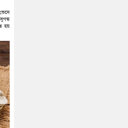
 ভেসে
ুগন্ধ
ণত হয়