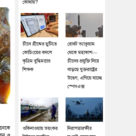
কোথায়?
চীনে গ্রীষ্মের ছুটিতে
রোবট ভ্যাকুয়াম
কোচিংয়ের বদলে
থেকে মহাকাশ—
কৃত্রিম বুদ্ধিমত্তার
চীনের প্রযুক্তি নিয়ে
শিক্ষক
বাড়ছে যুক্তরাষ্ট্রের
উদ্বেগ, এগিয়ে যাচ্ছে
স্পেসএক্স
অনেকে
ওকিনাওয়ায় ভয়ংকর
নিরাপত্তারক্ষীর
সুন ও