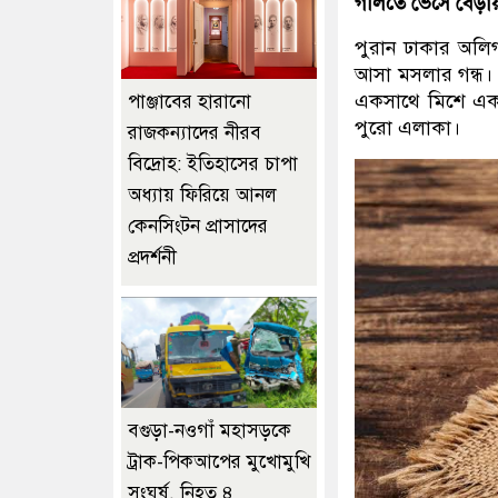
গলিতে ভেসে বেড়ায়
পুরান ঢাকার অলি
আসা মসলার গন্ধ। 
একসাথে মিশে এক অ
পাঞ্জাবের হারানো
পুরো এলাকা।
রাজকন্যাদের নীরব
বিদ্রোহ: ইতিহাসের চাপা
অধ্যায় ফিরিয়ে আনল
কেনসিংটন প্রাসাদের
প্রদর্শনী
বগুড়া-নওগাঁ মহাসড়কে
ট্রাক-পিকআপের মুখোমুখি
সংঘর্ষ, নিহত ৪