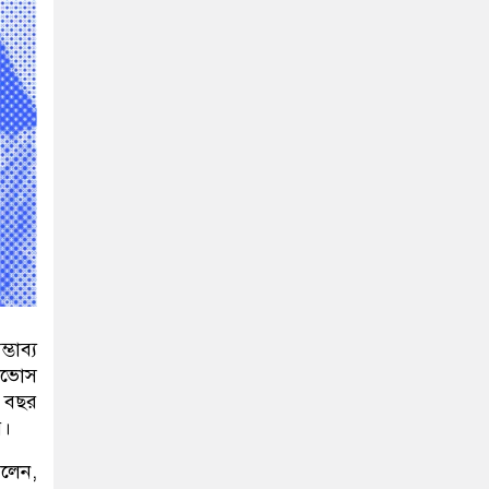
্ভাব্য
ডাভোস
 বছর
়।
 বলেন
,