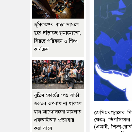
ভূমিকম্পের ধাক্কা সামলে
ঘুরে দাঁড়াচ্ছে কুমামোতো,
ফিরছে পরিবহন ও শিল্প
কার্যক্রম
সুপ্রিম কোর্টের স্পষ্ট বার্তা:
গুরুতর অপরাধ না থাকলে
ছাত্র আন্দোলনের মামলায়
জেপিমরগ্যানের নি
ক্ষেত্রে ডিপসিকে
এফআইআর প্রত্যাহার
(এআই
,
শিল্প‑রো
করা যাবে