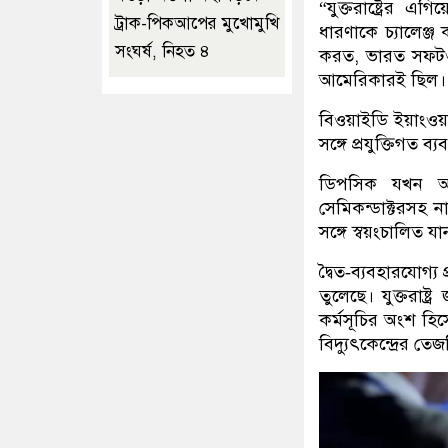
“
যুক্তরাষ্ট্রের এ
ট্রাক-পিকআপের মুখোমুখি
ধারণাকে চ্যালেঞ্জ 
সংঘর্ষ, নিহত ৪
করত
,
ভারত সফটওয়
আমেরিকারই ছিল।
বিওয়াইডি ইয়াংওয
সঙ্গে প্রযুক্তিগত ব
ডিপসিক যখন আবি
সেমিকন্ডাক্টরসহ নান
সঙ্গে স্বয়ংচালিত যা
দ্বৈত‑ব্যবহারযোগ্য প্
তুলেছে। যুক্তরাষ্
কর্মসূচির অংশ হি
বিদ্যুৎকেন্দ্রের তেজস