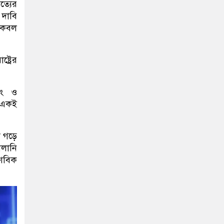
ত্যের
 দাবি
 কেবল
ষ্ট্রের
টিং ও
একই
 গড়ে
ালানি
ণবিক