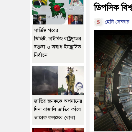
ডিপসিক বিশ্ব
হেনি সেন্ডার
সার্জিও গরের
ভিজিট, চাইনিজ রাষ্ট্রদূতের
বক্তব্য ও অবাধ ইনক্লুসিভ
নির্বাচন
জাতির জনককে অপমানের
দিন: বাঙালি জাতির কাঁধে
আরেক কলঙ্কের বোঝা