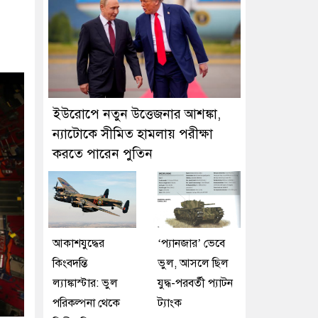
ইউরোপে নতুন উত্তেজনার আশঙ্কা,
ন্যাটোকে সীমিত হামলায় পরীক্ষা
করতে পারেন পুতিন
আকাশযুদ্ধের
‘প্যানজার’ ভেবে
কিংবদন্তি
ভুল, আসলে ছিল
ল্যাঙ্কাস্টার: ভুল
যুদ্ধ-পরবর্তী প্যাটন
পরিকল্পনা থেকে
ট্যাংক