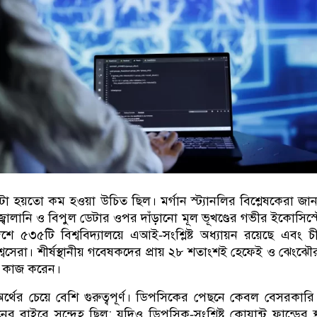
য়টা হয়তো কম হওয়া উচিত ছিল। মর্গান স্ট্যানলির বিশ্লেষকেরা জা
া জ্বালানি ও বিপুল ডেটার ওপর দাঁড়ানো মূল ভূখণ্ডের গভীর ইকোসিস্
 ৫৩৫টি বিশ্ববিদ্যালয়ে এআই‑সংশ্লিষ্ট অধ্যায়ন রয়েছে এবং 
 বিশ্বসেরা। শীর্ষস্থানীয় গবেষকদের প্রায় ২৮ শতাংশই হেফেই ও ঝেংঝৌর
দ্রে কাজ করেন।
্থের চেয়ে বেশি গুরুত্বপূর্ণ। ডিপসিকের পেছনে কেবল বেসরকারি 
নের বাইরে সন্দেহ ছিল
;
যদিও ডিপসিক‑সংশ্লিষ্ট কোয়ান্ট ফান্ডের স্