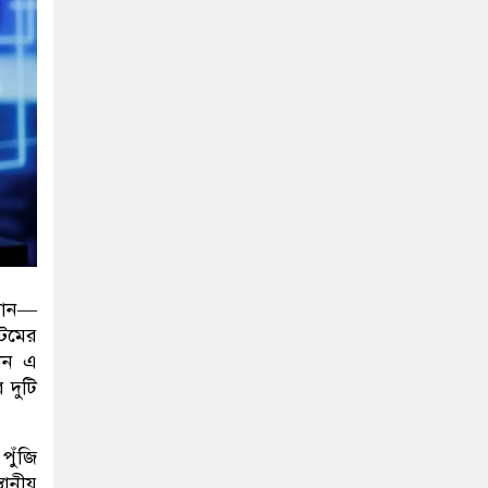
নান
—
টেমের
চীন এ
 দুটি
পুঁজি
থানীয়