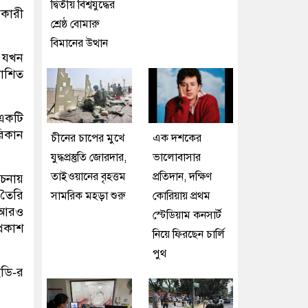
দ্বিতীয় বিশ্বযুদ্ধের
কারী
শ্রেষ্ঠ বোমারু
বিমানের উত্থান
,
যখন
যাশিত
 একটি
রিকান
চীনের চাপের মুখে
এক দশকের
যুদ্ধপ্রস্তুতি জোরদার,
ভালোবাসার
তাইওয়ানের বৃহত্তম
প্রতিদান, দক্ষিণ
চনায়
 তৈরি
সামরিক মহড়া শুরু
কোরিয়ায় প্রথম
 আরও
স্টেডিয়াম কনসার্ট
্রকাশ
নিয়ে ফিরছেন চার্লি
পুথ
ইডি‑র