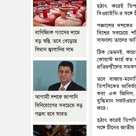
হঠাৎ করেই ডিপস
বিওয়াইডি‑র সঙ্গে 
পঞ্চাশের দশকের
বিশ্বের সবচেয়ে শক
বাণিজ্যিক গ্যাসের দামে
সাফল্যে তাদের আধি
বড় স্বস্তি, তবে বেড়েছে
বিমান জ্বালানির দাম
ঠিক তেমনই
,
কয়
কোয়ান্ট ফার্ম 
প্রতিদ্বন্দ্বীদের সমক
তবে বাজার‑মনোবিজ
ডিপসিকের আবির্ভা
করা এক জিনিস
আগামী দশকে জাপানি
বুদ্ধিমান সফটওয়্যা
বিনিয়োগের সবচেয়ে বড়
করে।
গন্তব্য হবে ভারত
হঠাৎ করেই ডিপসিক 
সঙ্গে চীনের জাতীয় চ