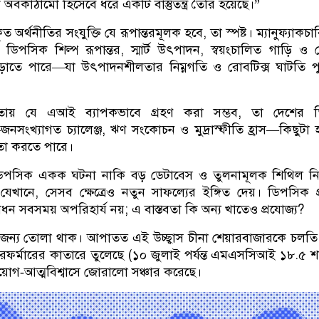
কে অবকাঠামো হিসেবে ধরে একটি বাস্তুতন্ত্র তৈরি হয়েছে।
”
কৃত অর্থনীতির সংযুক্তি যে রূপান্তরমূলক হবে
,
তা স্পষ্ট। ম্যানুফ্যাকচ
ডিপসিক শিল্প রূপান্তর
,
স্মার্ট উৎপাদন
,
স্বয়ংচালিত গাড়ি ও
ড়াতে পারে
—
যা উৎপাদনশীলতার নিম্নগতি ও রোবটিক্স ঘাটতি পু
তায় যে এআই ব্যাপকভাবে গ্রহণ করা সম্ভব
,
তা দেশের ত
—
জনসংখ্যাগত চ্যালেঞ্জ
,
ঋণ সংকোচন ও মুদ্রাস্ফীতি হ্রাস
—
কিছুটা
তা করতে পারে।
িপসিক একক ঘটনা নাকি বড় ডেটাবেস ও তুলনামূলক শিথিল নিয়ন
 যেখানে
,
সেসব ক্ষেত্রেও নতুন সাফল্যের ইঙ্গিত দেয়। ডিপসিক প
লধন সবসময় অপরিহার্য নয়
;
এ বাস্তবতা কি অন্য খাতেও প্রযোজ্য
?
তের জন্য তোলা থাক। আপাতত এই উচ্ছ্বাস চীনা শেয়ারবাজারকে চলত
চ পারফর্মারের কাতারে তুলেছে (১০ জুলাই পর্যন্ত এমএসসিআই ১৮.৫ 
য়োগ‑আত্মবিশ্বাসে জোরালো সঞ্চার করেছে।