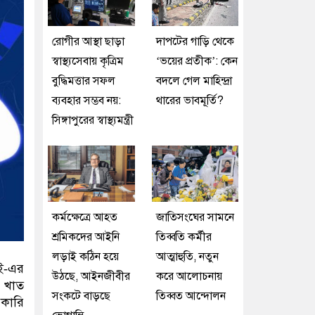
রোগীর আস্থা ছাড়া
দাপটের গাড়ি থেকে
স্বাস্থ্যসেবায় কৃত্রিম
‘ভয়ের প্রতীক’: কেন
বুদ্ধিমত্তার সফল
বদলে গেল মাহিন্দ্রা
ব্যবহার সম্ভব নয়:
থারের ভাবমূর্তি?
সিঙ্গাপুরের স্বাস্থ্যমন্ত্রী
কর্মক্ষেত্রে আহত
জাতিসংঘের সামনে
শ্রমিকদের আইনি
তিব্বতি কর্মীর
লড়াই কঠিন হয়ে
আত্মাহুতি, নতুন
ই‑এর
উঠছে, আইনজীবীর
করে আলোচনায়
ি খাত
সংকটে বাড়ছে
তিব্বত আন্দোলন
রকারি