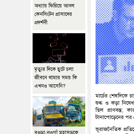
অধ্যায় ফিরিয়ে আনল
কেনসিংটন প্রাসাদের
প্রদর্শনী
মৃত্যুর দিকে ছুটে চলা
জীবনে থামার সময় কি
এখনও আসেনি?
মার্চের শেষদিকে 
শুল্ক ও কড়া নিষ
ছিল প্রাণবন্ত
;
কা
টানাপোড়েনের পর বে
ভূরাজনৈতিক প্রতিযো
বগুড়া-নওগাঁ মহাসড়কে