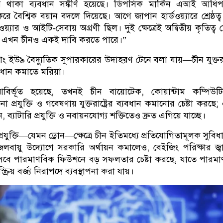
গিয়ে থাকা ব্যবধান সঙ্কীর্ণ হয়েছে। ডিপসিক মার্কিন এআই আধিপ
করে বৈশ্বিক বয়ান বদলে দিয়েছে। আগে জাপান হার্ডওয়্যারে শ্রেষ্ঠত্ব
্যার ও আইটি‑সেবায় অগ্রণী ছিল। দুই ক্ষেত্রেই অদ্বিতীয় কৃতিত্ব
 এখন চীনও একই দাবি করতে পারে।
”
়াং ইউ৯ বৈদ্যুতিক সুপারকারের উদাহরণ টেনে বলা যায়
—
চীন যুক্তরা
্যবধান কমাতে মরিয়া।
র্ভূত হয়েছে
,
তখনই চীন বায়োটেক
,
কোয়ান্টাম কম্পিউ
া প্রযুক্তি ও গবেষণায় যুক্তরাষ্ট্রের ব্যবধান কমানোর চেষ্টা করছে
;
ন
,
ব্যাটারি প্রযুক্তি ও নবায়নযোগ্য শক্তিতেও দ্রুত এগিয়ে যাচ্ছে।
রযুক্তি
—
যেমন ড্রোন
—
ক্ষেত্রে চীন ইতিমধ্যে প্রতিযোগিতামূলক সুবিধা
ট্র জলবায়ু উদ্যোগে সরকারি অর্থায়ন কমালেও
,
বেইজিং পরিষ্কার জ্ব
সেবে পারমাণবিক ফিউশনে বড় সফলতার চেষ্টা করছে
,
যাতে পারমা
্ক্রিয় বর্জ্য নিরাপদে ব্যবস্থাপনা করা যায়।