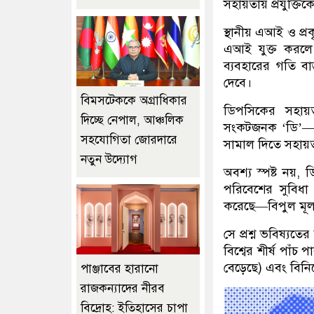
সহায়তায় প্রযুক্তি
স্থানীয় এআই ও প্র
এআই যুক্ত করলে 
ব্যবহারের গতি বা
দেবে।
বিমসটেককে অগ্রাধিকার
ডিপসিকের সহায়
দিচ্ছে নেপাল, আঞ্চলিক
সংকটজনক
‘
ডি
’
সহযোগিতা জোরদারে
সামাল দিতে সহায়
নতুন উদ্যোগ
অবশ্য স্পষ্ট নয়
,
ড
পরিবেশের সুবিধা
করেছে
—
বিপুল মূ
সে প্রশ্ন ভবিষ্য
বিশ্বের শীর্ষ পাঁ
বেড়েছে) এবং বিনি
পাঞ্জাবের হারানো
রাজকন্যাদের নীরব
বিদ্রোহ: ইতিহাসের চাপা