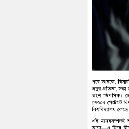
পরে ভাবলে
,
বিস্ম
প্রচুর প্রতিভা
,
সস্ত
অংশ ডিপসিক। দেশে
ক্ষেত্রের পেটেন্টে
বিশ্ববিদ্যালয় কেন্
এই মানবসম্পদই অর
আছে
—
এ নিয়ে চী