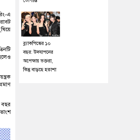
ভোগান্তি
ারিং‑এ
 রোবট
ষিয়ে
ব্ল্যাকপিঙ্কের ১০
িনটি
বছর: উদযাপনের
 হলেও
অপেক্ষায় ভক্তরা,
কিন্তু বাড়ছে হতাশা
্ত্রক
্রমাণ
ি বছর
শতাংশ