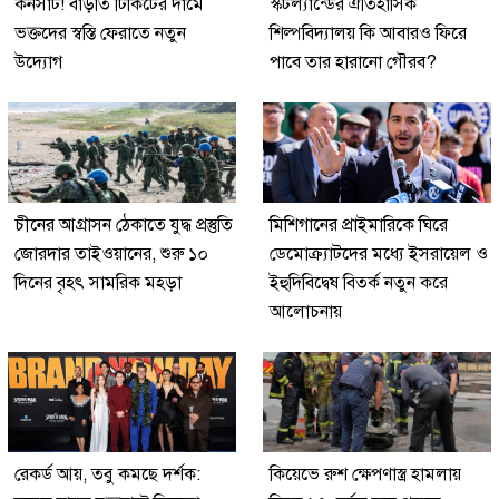
কনসার্ট! বাড়তি টিকিটের দামে
স্কটল্যান্ডের ঐতিহাসিক
ভক্তদের স্বস্তি ফেরাতে নতুন
শিল্পবিদ্যালয় কি আবারও ফিরে
উদ্যোগ
পাবে তার হারানো গৌরব?
চীনের আগ্রাসন ঠেকাতে যুদ্ধ প্রস্তুতি
মিশিগানের প্রাইমারিকে ঘিরে
জোরদার তাইওয়ানের, শুরু ১০
ডেমোক্র্যাটদের মধ্যে ইসরায়েল ও
দিনের বৃহৎ সামরিক মহড়া
ইহুদিবিদ্বেষ বিতর্ক নতুন করে
আলোচনায়
রেকর্ড আয়, তবু কমছে দর্শক:
কিয়েভে রুশ ক্ষেপণাস্ত্র হামলায়