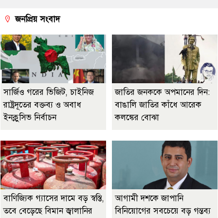
জনপ্রিয় সংবাদ
সার্জিও গরের ভিজিট, চাইনিজ
জাতির জনককে অপমানের দিন:
রাষ্ট্রদূতের বক্তব্য ও অবাধ
বাঙালি জাতির কাঁধে আরেক
ইনক্লুসিভ নির্বাচন
কলঙ্কের বোঝা
বাণিজ্যিক গ্যাসের দামে বড় স্বস্তি,
আগামী দশকে জাপানি
তবে বেড়েছে বিমান জ্বালানির
বিনিয়োগের সবচেয়ে বড় গন্তব্য