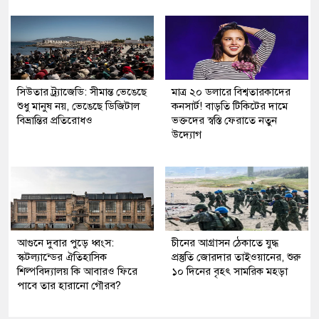
সিউতার ট্র্যাজেডি: সীমান্ত ভেঙেছে
মাত্র ২০ ডলারে বিশ্বতারকাদের
শুধু মানুষ নয়, ভেঙেছে ডিজিটাল
কনসার্ট! বাড়তি টিকিটের দামে
বিভ্রান্তির প্রতিরোধও
ভক্তদের স্বস্তি ফেরাতে নতুন
উদ্যোগ
আগুনে দুবার পুড়ে ধ্বংস:
চীনের আগ্রাসন ঠেকাতে যুদ্ধ
স্কটল্যান্ডের ঐতিহাসিক
প্রস্তুতি জোরদার তাইওয়ানের, শুরু
শিল্পবিদ্যালয় কি আবারও ফিরে
১০ দিনের বৃহৎ সামরিক মহড়া
পাবে তার হারানো গৌরব?