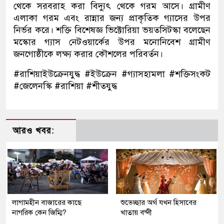
থেকে সরবরাহ করা বিদ্যুৎ থেকে গরম আসে। গ্রামীণ
এলাকা গরম এবং রান্নার জন্য প্রাকৃতিক গ্যাসের উপর
নির্ভর করে। শক্তি বিশেষজ্ঞ ভিক্টোরিয়া ভয়তসিটস্কা বলেছেন
মস্কোর গ্যাস নেটওয়ার্কের উপর মনোনিবেশ গ্রামীণ
জনগোষ্ঠীকে লক্ষ্য করার কৌশলের পরিবর্তন।
#রাশিয়াইউক্রেনযুদ্ধ #ইউক্রেন #গ্যাসহামলা #শক্তিসংকট
#জেলেনস্কি #রাশিয়া #শীতযুদ্ধ
আরও খবর:
লাগামহীন বাজারের কাছে
শুভেচ্ছার অর্থ যখন হিসাবের
নাগরিক কেন জিম্মি?
খাতায় বন্দী