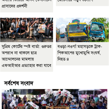
প্রাসাদের প্রদর্শনী
সুপ্রিম কোর্টের স্পষ্ট বার্তা: গুরুতর
বগুড়া-নওগাঁ মহাসড়কে ট্রাক-
অপরাধ না থাকলে ছাত্র
পিকআপের মুখোমুখি সংঘর্ষ,
আন্দোলনের মামলায়
নিহত ৪
এফআইআর প্রত্যাহার করা যাবে
সর্বশেষ সংবাদ