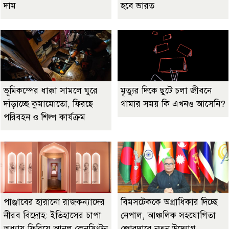
দাম
হবে ভারত
ভূমিকম্পের ধাক্কা সামলে ঘুরে
মৃত্যুর দিকে ছুটে চলা জীবনে
দাঁড়াচ্ছে কুমামোতো, ফিরছে
থামার সময় কি এখনও আসেনি?
পরিবহন ও শিল্প কার্যক্রম
পাঞ্জাবের হারানো রাজকন্যাদের
বিমসটেককে অগ্রাধিকার দিচ্ছে
নীরব বিদ্রোহ: ইতিহাসের চাপা
নেপাল, আঞ্চলিক সহযোগিতা
অধ্যায় ফিরিয়ে আনল কেনসিংটন
জোরদারে নতুন উদ্যোগ