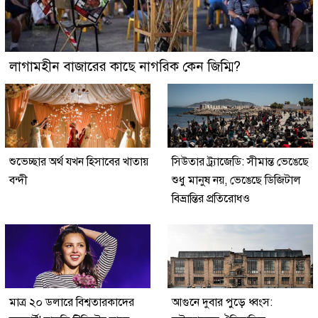
লাগামহীন বাজারের কাছে নাগরিক কেন জিম্মি?
শুভেচ্ছার অর্থ যখন হিসাবের খাতায়
সিউতার ট্র্যাজেডি: সীমান্ত ভেঙেছে
বন্দী
শুধু মানুষ নয়, ভেঙেছে ডিজিটাল
বিভ্রান্তির প্রতিরোধও
মাত্র ২০ ডলারে বিশ্বতারকাদের
আগুনে দুবার পুড়ে ধ্বংস: