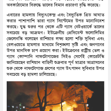
অবকাঠামোর বিরুদ্ধে তাদের বিমান প্রচারণা বৃদ্ধি করেছে।
এবারের হামলায় বিদ্যুৎকেন্দ্র এবং বৈদ্যুতিক গ্রিড আঘাত
করার পাশাপাশি তারা গ্যাস সিস্টেমের উপর মনোনিবেশ
করছে। যুদ্ধ শুরুর পর থেকে এটি গ্যাস নেটওয়ার্কে তাদের
সবচেয়ে বড় আক্রমণ। ইউক্রেনীয় প্রেসিডেন্ট ভলোদিমির
জেলেনস্কি বলেছেন রাশিয়ার লক্ষ্য হলো শক্তি সুবিধা এবং
রেলওয়েতে হামলার মাধ্যমে বিশৃঙ্খলা সৃষ্টি এবং জনগণের
উপর মানসিক চাপ প্রয়োগ করা। ইউক্রেনের রাষ্ট্রীয় তেল ও
গ্যাস কোম্পানি নাফটোগাজের সিইও সের্গেই কোরেটস্কি
জানিয়েছেন রাশিয়ান বাহিনী শুক্রবার পূর্ণ মাত্রার আগ্রাসনের
শুরু থেকে নাফটোগাজ গ্রুপের গ্যাস উৎপাদন সুবিধার উপর
সবচেয়ে বড় হামলা চালিয়েছে।