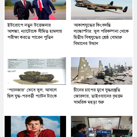
ইউরোপে নতুন উত্তেজনার
আকাশযুদ্ধের কিংবদন্তি
আশঙ্কা, ন্যাটোকে সীমিত হামলায়
ল্যাঙ্কাস্টার: ভুল পরিকল্পনা থেকে
পরীক্ষা করতে পারেন পুতিন
দ্বিতীয় বিশ্বযুদ্ধের শ্রেষ্ঠ বোমারু
বিমানের উত্থান
‘প্যানজার’ ভেবে ভুল, আসলে
চীনের চাপের মুখে যুদ্ধপ্রস্তুতি
ছিল যুদ্ধ-পরবর্তী প্যাটন ট্যাংক
জোরদার, তাইওয়ানের বৃহত্তম
সামরিক মহড়া শুরু