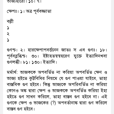
ভাজ্যহারৌ। ১০। ৭।
ক্ষেপঃ। ১। অত্র পূর্ববজ্জাতা
বল্লী
১
২
১
গুণশ্চ। ২। হারক্ষেপাপবর্ত্তনেন জাতঃ স এব গুণঃ। ১৮।
পূর্ববব্লব্ধিশ্চ। ৩০। ইষ্টাহতস্বস্বহরেণ যুক্তে ইত্যাদিনখবা
গুণলব্ধী। ৮১। ১৩০। ইত্যাদি।
মর্মার্থ: ভাজককে অপবর্তিত না করিয়া অপবর্তিত ক্ষেণ ও
ভাজ্য হইতে কুট্টবিধির নিয়মে যে গুণ পাওয়া যাইবে, তাহা
বাস্তবিক গুণ হইবে। কিন্তু ভাজ্যকে অপরিবর্তিত না করিয়া
কোনও অঙ্ক দ্বারা ক্ষেপ ও ভাজককে অপবর্তিত করিয়া ইহা
হইতে গুণ সাধন করিলে, তাহা বাস্তব গুণ হইবে না। এই
গুণকে ক্ষেপ ও ভাজকের (?) অপবর্তানাঙ্ক দ্বারা গুণ করিলে
বাস্তব গুণ হইবে।