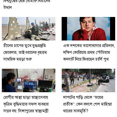
বিশ্বযুদ্ধের শ্রেষ্ঠ বোমারু বিমানের
উত্থান
চীনের চাপের মুখে যুদ্ধপ্রস্তুতি
এক দশকের ভালোবাসার প্রতিদান,
জোরদার, তাইওয়ানের বৃহত্তম
দক্ষিণ কোরিয়ায় প্রথম স্টেডিয়াম
সামরিক মহড়া শুরু
কনসার্ট নিয়ে ফিরছেন চার্লি পুথ
রোগীর আস্থা ছাড়া স্বাস্থ্যসেবায়
দাপটের গাড়ি থেকে ‘ভয়ের
কৃত্রিম বুদ্ধিমত্তার সফল ব্যবহার
প্রতীক’: কেন বদলে গেল মাহিন্দ্রা
সম্ভব নয়: সিঙ্গাপুরের স্বাস্থ্যমন্ত্রী
থারের ভাবমূর্তি?