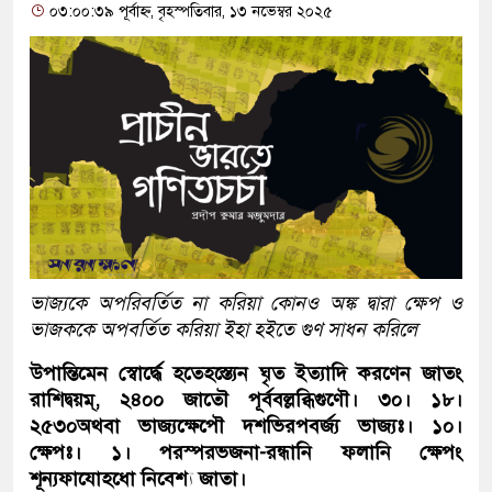
০৩:০০:৩৯ পূর্বাহ্ন, বৃহস্পতিবার, ১৩ নভেম্বর ২০২৫
ভাজ্যকে অপরিবর্তিত না করিয়া কোনও অঙ্ক দ্বারা ক্ষেপ ও
ভাজককে অপবর্তিত করিয়া ইহা হইতে গুণ সাধন করিলে
উপান্তিমেন স্বোর্দ্ধে হতেহস্ত্যেন ঘৃত ইত্যাদি করণেন জাতং
রাশিদ্বয়ম্, ২৪০০ জাতৌ পূর্ববল্লব্ধিগুণৌ। ৩০। ১৮।
২৫৩০অথবা ভাজ্যক্ষেপৌ দশভিরপবর্জ্য ভাজ্যঃ। ১০।
ক্ষেপঃ। ১। পরস্পরভজনা-রন্ধানি ফলানি ক্ষেপং
শূন্যফাযোহধো নিবেশ্য জাতা।