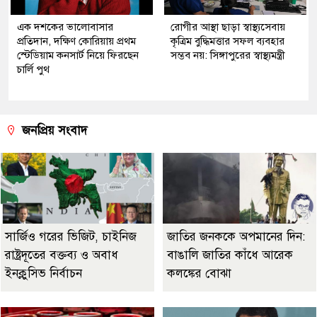
এক দশকের ভালোবাসার
রোগীর আস্থা ছাড়া স্বাস্থ্যসেবায়
প্রতিদান, দক্ষিণ কোরিয়ায় প্রথম
কৃত্রিম বুদ্ধিমত্তার সফল ব্যবহার
স্টেডিয়াম কনসার্ট নিয়ে ফিরছেন
সম্ভব নয়: সিঙ্গাপুরের স্বাস্থ্যমন্ত্রী
চার্লি পুথ
জনপ্রিয় সংবাদ
সার্জিও গরের ভিজিট, চাইনিজ
জাতির জনককে অপমানের দিন:
রাষ্ট্রদূতের বক্তব্য ও অবাধ
বাঙালি জাতির কাঁধে আরেক
ইনক্লুসিভ নির্বাচন
কলঙ্কের বোঝা