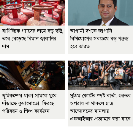
বাণিজ্যিক গ্যাসের দামে বড় স্বস্তি,
আগামী দশকে জাপানি
তবে বেড়েছে বিমান জ্বালানির
বিনিয়োগের সবচেয়ে বড় গন্তব্য
দাম
হবে ভারত
ভূমিকম্পের ধাক্কা সামলে ঘুরে
সুপ্রিম কোর্টের স্পষ্ট বার্তা: গুরুতর
দাঁড়াচ্ছে কুমামোতো, ফিরছে
অপরাধ না থাকলে ছাত্র
পরিবহন ও শিল্প কার্যক্রম
আন্দোলনের মামলায়
এফআইআর প্রত্যাহার করা যাবে