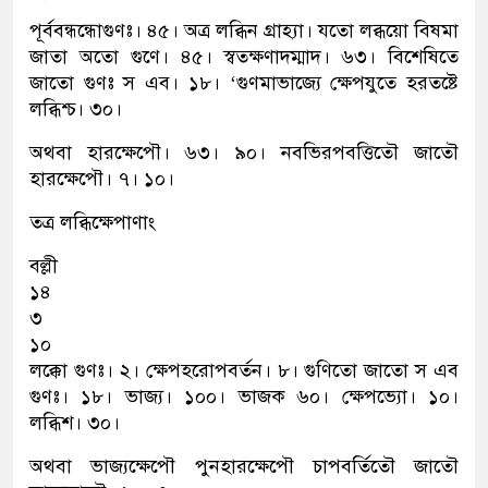
পূর্ববন্ধন্ধোগুণঃ। ৪৫। অত্র লব্ধিন গ্রাহ্যা। যতো লব্ধয়ো বিষমা
জাতা অতো গুণে। ৪৫। স্বতক্ষণাদম্মাদ। ৬৩। বিশেষিতে
জাতো গুণঃ স এব। ১৮। ‘গুণমাভাজ্যে ক্ষেপযুতে হরতষ্টে
লব্ধিশ্চ। ৩০।
অথবা হারক্ষেপৌ। ৬৩। ৯০। নবভিরপবত্তিতৌ জাতৌ
হারক্ষেপৌ। ৭। ১০।
তত্র লব্ধিক্ষেপাণাং
বল্লী
১৪
৩
১০
লক্কো গুণঃ। ২। ক্ষেপহরোপবর্তন। ৮। গুণিতো জাতো স এব
গুণঃ। ১৮। ভাজ্য। ১০০। ভাজক ৬০। ক্ষেপভ্যো। ১০।
লব্ধিশ। ৩০।
অথবা ভাজ্যক্ষেপৌ পুনহারক্ষেপৌ চাপবর্তিতৌ জাতৌ