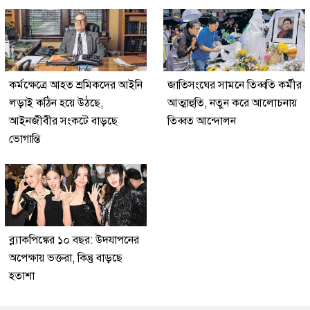
কর্মক্ষেত্রে আহত শ্রমিকদের আইনি
জাতিসংঘের সামনে তিব্বতি কর্মীর
লড়াই কঠিন হয়ে উঠছে,
আত্মাহুতি, নতুন করে আলোচনায়
আইনজীবীর সংকটে বাড়ছে
তিব্বত আন্দোলন
ভোগান্তি
ব্ল্যাকপিঙ্কের ১০ বছর: উদযাপনের
অপেক্ষায় ভক্তরা, কিন্তু বাড়ছে
হতাশা