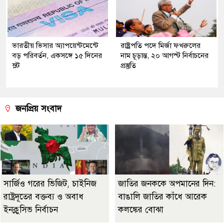
ভারতীয় ভিসার অ্যাপয়েন্টমেন্টে
রাষ্ট্রপতি পদে মির্জা ফখরুলের
বড় পরিবর্তন, একসঙ্গে ১৫ দিনের
নাম চূড়ান্ত, ২০ আগস্ট নির্বাচনের
স্লট
প্রস্তুতি
জনপ্রিয় সংবাদ
সার্জিও গরের ভিজিট, চাইনিজ
জাতির জনককে অপমানের দিন:
রাষ্ট্রদূতের বক্তব্য ও অবাধ
বাঙালি জাতির কাঁধে আরেক
ইনক্লুসিভ নির্বাচন
কলঙ্কের বোঝা