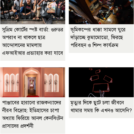
সুপ্রিম কোর্টের স্পষ্ট বার্তা: গুরুতর
ভূমিকম্পের ধাক্কা সামলে ঘুরে
অপরাধ না থাকলে ছাত্র
দাঁড়াচ্ছে কুমামোতো, ফিরছে
আন্দোলনের মামলায়
পরিবহন ও শিল্প কার্যক্রম
এফআইআর প্রত্যাহার করা যাবে
পাঞ্জাবের হারানো রাজকন্যাদের
মৃত্যুর দিকে ছুটে চলা জীবনে
নীরব বিদ্রোহ: ইতিহাসের চাপা
থামার সময় কি এখনও আসেনি?
অধ্যায় ফিরিয়ে আনল কেনসিংটন
প্রাসাদের প্রদর্শনী