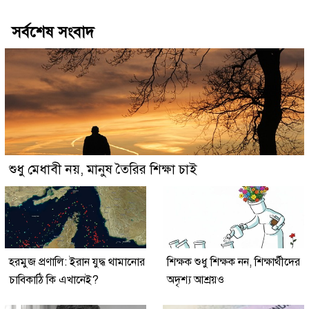
সর্বশেষ সংবাদ
শুধু মেধাবী নয়, মানুষ তৈরির শিক্ষা চাই
হরমুজ প্রণালি: ইরান যুদ্ধ থামানোর
শিক্ষক শুধু শিক্ষক নন, শিক্ষার্থীদের
চাবিকাঠি কি এখানেই?
অদৃশ্য আশ্রয়ও