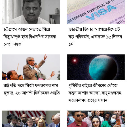
চট্টগ্রামে আগুন নেভাতে গিয়ে
ভারতীয় ভিসার অ্যাপয়েন্টমেন্টে
বিদ্যুৎস্পৃষ্ট হয়ে বিএনপির সাবেক
বড় পরিবর্তন, একসঙ্গে ১৫ দিনের
নেতা নিহত
স্লট
রাষ্ট্রপতি পদে মির্জা ফখরুলের নাম
পৃথিবীর বাইরে জীবনের খোঁজে
চূড়ান্ত, ২০ আগস্ট নির্বাচনের প্রস্তুতি
নতুন আশার আলো, বায়ুমণ্ডলসহ
সম্ভাবনাময় গ্রহের সন্ধান