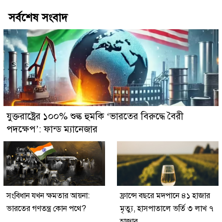
সর্বশেষ সংবাদ
যুক্তরাষ্ট্রের ১০০% শুল্ক হুমকি ‘ভারতের বিরুদ্ধে বৈরী
পদক্ষেপ’: ফান্ড ম্যানেজার
সংবিধান যখন ক্ষমতার আয়না:
ফ্রান্সে বছরে মদপানে ৪১ হাজার
ভারতের গণতন্ত্র কোন পথে?
মৃত্যু, হাসপাতালে ভর্তি ৩ লাখ ৭
হাজার