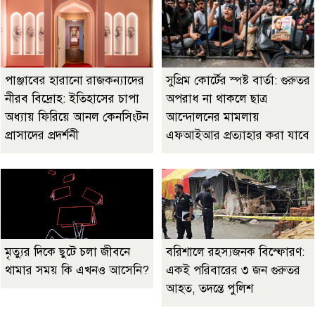
পাঞ্জাবের হারানো রাজকন্যাদের
সুপ্রিম কোর্টের স্পষ্ট বার্তা: গুরুতর
নীরব বিদ্রোহ: ইতিহাসের চাপা
অপরাধ না থাকলে ছাত্র
অধ্যায় ফিরিয়ে আনল কেনসিংটন
আন্দোলনের মামলায়
প্রাসাদের প্রদর্শনী
এফআইআর প্রত্যাহার করা যাবে
মৃত্যুর দিকে ছুটে চলা জীবনে
বরিশালে রহস্যজনক বিস্ফোরণ:
থামার সময় কি এখনও আসেনি?
একই পরিবারের ৩ জন গুরুতর
আহত, তদন্তে পুলিশ