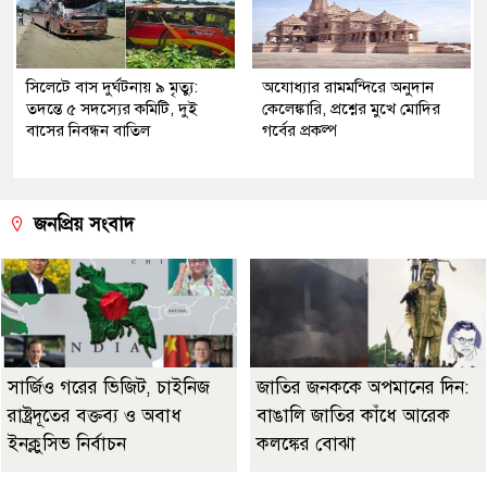
সিলেটে বাস দুর্ঘটনায় ৯ মৃত্যু:
অযোধ্যার রামমন্দিরে অনুদান
তদন্তে ৫ সদস্যের কমিটি, দুই
কেলেঙ্কারি, প্রশ্নের মুখে মোদির
বাসের নিবন্ধন বাতিল
গর্বের প্রকল্প
জনপ্রিয় সংবাদ
সার্জিও গরের ভিজিট, চাইনিজ
জাতির জনককে অপমানের দিন:
রাষ্ট্রদূতের বক্তব্য ও অবাধ
বাঙালি জাতির কাঁধে আরেক
ইনক্লুসিভ নির্বাচন
কলঙ্কের বোঝা