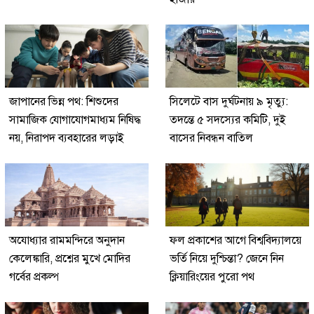
জাপানের ভিন্ন পথ: শিশুদের
সিলেটে বাস দুর্ঘটনায় ৯ মৃত্যু:
সামাজিক যোগাযোগমাধ্যম নিষিদ্ধ
তদন্তে ৫ সদস্যের কমিটি, দুই
নয়, নিরাপদ ব্যবহারের লড়াই
বাসের নিবন্ধন বাতিল
অযোধ্যার রামমন্দিরে অনুদান
ফল প্রকাশের আগে বিশ্ববিদ্যালয়ে
কেলেঙ্কারি, প্রশ্নের মুখে মোদির
ভর্তি নিয়ে দুশ্চিন্তা? জেনে নিন
গর্বের প্রকল্প
ক্লিয়ারিংয়ের পুরো পথ