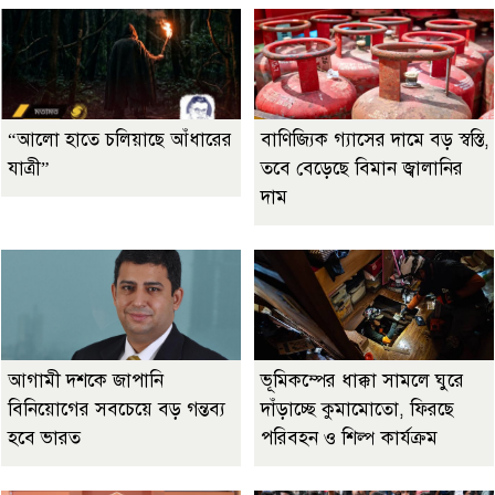
“আলো হাতে চলিয়াছে আঁধারের
বাণিজ্যিক গ্যাসের দামে বড় স্বস্তি,
যাত্রী”
তবে বেড়েছে বিমান জ্বালানির
দাম
আগামী দশকে জাপানি
ভূমিকম্পের ধাক্কা সামলে ঘুরে
বিনিয়োগের সবচেয়ে বড় গন্তব্য
দাঁড়াচ্ছে কুমামোতো, ফিরছে
হবে ভারত
পরিবহন ও শিল্প কার্যক্রম