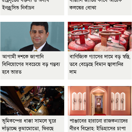
রাষ্ট্রদূতের বক্তব্য ও অবাধ
বাঙালি জাতির কাঁধে আরেক
ইনক্লুসিভ নির্বাচন
কলঙ্কের বোঝা
আগামী দশকে জাপানি
বাণিজ্যিক গ্যাসের দামে বড় স্বস্তি,
বিনিয়োগের সবচেয়ে বড় গন্তব্য
তবে বেড়েছে বিমান জ্বালানির
হবে ভারত
দাম
ভূমিকম্পের ধাক্কা সামলে ঘুরে
পাঞ্জাবের হারানো রাজকন্যাদের
দাঁড়াচ্ছে কুমামোতো, ফিরছে
নীরব বিদ্রোহ: ইতিহাসের চাপা