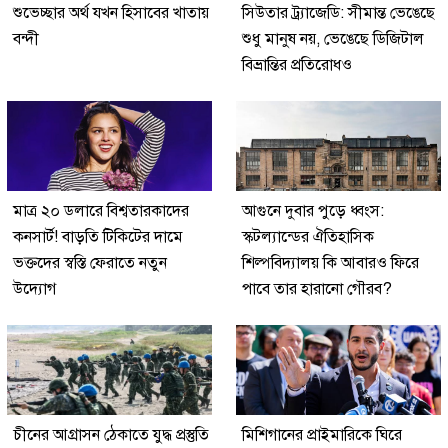
শুভেচ্ছার অর্থ যখন হিসাবের খাতায়
সিউতার ট্র্যাজেডি: সীমান্ত ভেঙেছে
বন্দী
শুধু মানুষ নয়, ভেঙেছে ডিজিটাল
বিভ্রান্তির প্রতিরোধও
মাত্র ২০ ডলারে বিশ্বতারকাদের
আগুনে দুবার পুড়ে ধ্বংস:
কনসার্ট! বাড়তি টিকিটের দামে
স্কটল্যান্ডের ঐতিহাসিক
ভক্তদের স্বস্তি ফেরাতে নতুন
শিল্পবিদ্যালয় কি আবারও ফিরে
উদ্যোগ
পাবে তার হারানো গৌরব?
চীনের আগ্রাসন ঠেকাতে যুদ্ধ প্রস্তুতি
মিশিগানের প্রাইমারিকে ঘিরে