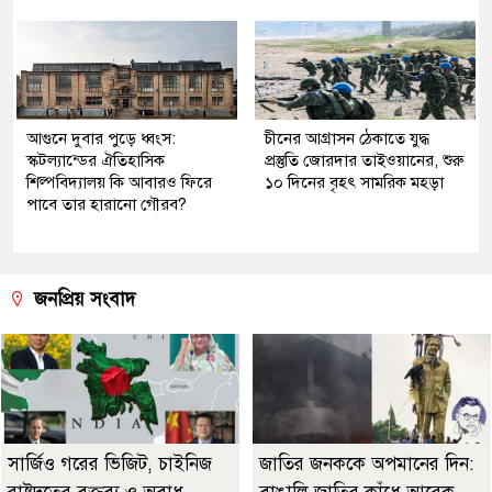
আগুনে দুবার পুড়ে ধ্বংস:
চীনের আগ্রাসন ঠেকাতে যুদ্ধ
স্কটল্যান্ডের ঐতিহাসিক
প্রস্তুতি জোরদার তাইওয়ানের, শুরু
শিল্পবিদ্যালয় কি আবারও ফিরে
১০ দিনের বৃহৎ সামরিক মহড়া
পাবে তার হারানো গৌরব?
জনপ্রিয় সংবাদ
সার্জিও গরের ভিজিট, চাইনিজ
জাতির জনককে অপমানের দিন: