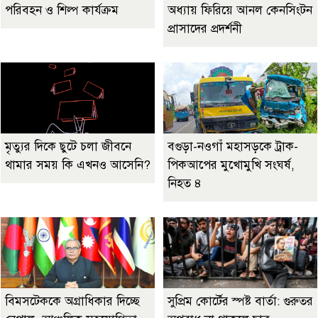
পরিবহন ও শিল্প কার্যক্রম
অধ্যায় ফিরিয়ে আনল কেনসিংটন
প্রাসাদের প্রদর্শনী
মৃত্যুর দিকে ছুটে চলা জীবনে
বগুড়া-নওগাঁ মহাসড়কে ট্রাক-
থামার সময় কি এখনও আসেনি?
পিকআপের মুখোমুখি সংঘর্ষ,
নিহত ৪
বিমসটেককে অগ্রাধিকার দিচ্ছে
সুপ্রিম কোর্টের স্পষ্ট বার্তা: গুরুতর