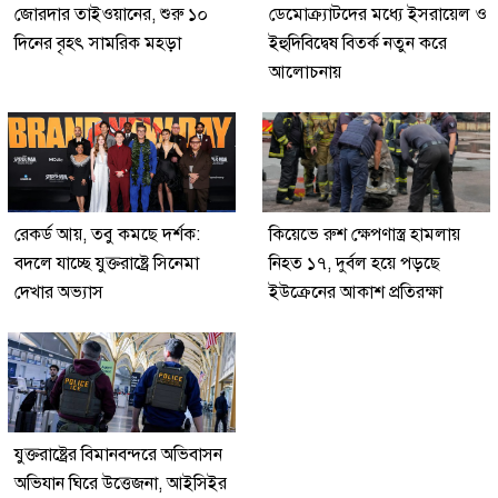
জোরদার তাইওয়ানের, শুরু ১০
ডেমোক্র্যাটদের মধ্যে ইসরায়েল ও
দিনের বৃহৎ সামরিক মহড়া
ইহুদিবিদ্বেষ বিতর্ক নতুন করে
আলোচনায়
রেকর্ড আয়, তবু কমছে দর্শক:
কিয়েভে রুশ ক্ষেপণাস্ত্র হামলায়
বদলে যাচ্ছে যুক্তরাষ্ট্রে সিনেমা
নিহত ১৭, দুর্বল হয়ে পড়ছে
দেখার অভ্যাস
ইউক্রেনের আকাশ প্রতিরক্ষা
যুক্তরাষ্ট্রের বিমানবন্দরে অভিবাসন
অভিযান ঘিরে উত্তেজনা, আইসিইর