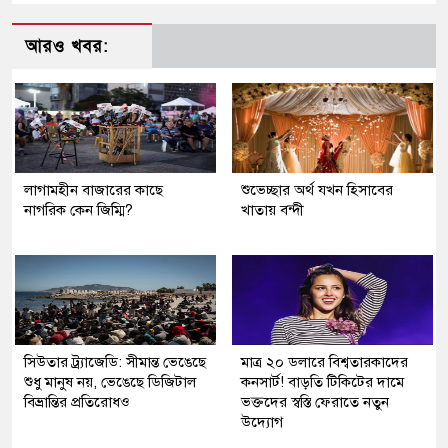
আরও খবর:
লাগামহীন বাজারের কাছে
শুভেচ্ছার অর্থ যখন হিসাবের
নাগরিক কেন জিম্মি?
খাতায় বন্দী
সিউতার ট্র্যাজেডি: সীমান্ত ভেঙেছে
মাত্র ২০ ডলারে বিশ্বতারকাদের
শুধু মানুষ নয়, ভেঙেছে ডিজিটাল
কনসার্ট! বাড়তি টিকিটের দামে
বিভ্রান্তির প্রতিরোধও
ভক্তদের স্বস্তি ফেরাতে নতুন
উদ্যোগ