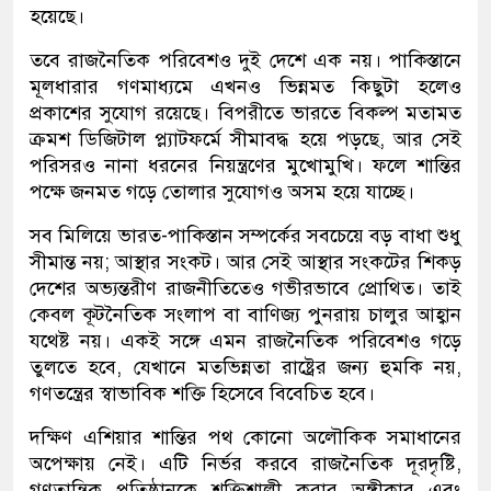
হয়েছে।
তবে রাজনৈতিক পরিবেশও দুই দেশে এক নয়। পাকিস্তানে
মূলধারার গণমাধ্যমে এখনও ভিন্নমত কিছুটা হলেও
প্রকাশের সুযোগ রয়েছে। বিপরীতে ভারতে বিকল্প মতামত
ক্রমশ ডিজিটাল প্ল্যাটফর্মে সীমাবদ্ধ হয়ে পড়ছে, আর সেই
পরিসরও নানা ধরনের নিয়ন্ত্রণের মুখোমুখি। ফলে শান্তির
পক্ষে জনমত গড়ে তোলার সুযোগও অসম হয়ে যাচ্ছে।
সব মিলিয়ে ভারত-পাকিস্তান সম্পর্কের সবচেয়ে বড় বাধা শুধু
সীমান্ত নয়; আস্থার সংকট। আর সেই আস্থার সংকটের শিকড়
দেশের অভ্যন্তরীণ রাজনীতিতেও গভীরভাবে প্রোথিত। তাই
কেবল কূটনৈতিক সংলাপ বা বাণিজ্য পুনরায় চালুর আহ্বান
যথেষ্ট নয়। একই সঙ্গে এমন রাজনৈতিক পরিবেশও গড়ে
তুলতে হবে, যেখানে মতভিন্নতা রাষ্ট্রের জন্য হুমকি নয়,
গণতন্ত্রের স্বাভাবিক শক্তি হিসেবে বিবেচিত হবে।
দক্ষিণ এশিয়ার শান্তির পথ কোনো অলৌকিক সমাধানের
অপেক্ষায় নেই। এটি নির্ভর করবে রাজনৈতিক দূরদৃষ্টি,
গণতান্ত্রিক প্রতিষ্ঠানকে শক্তিশালী করার অঙ্গীকার এবং