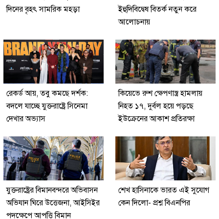
দিনের বৃহৎ সামরিক মহড়া
ইহুদিবিদ্বেষ বিতর্ক নতুন করে
আলোচনায়
রেকর্ড আয়, তবু কমছে দর্শক:
কিয়েভে রুশ ক্ষেপণাস্ত্র হামলায়
বদলে যাচ্ছে যুক্তরাষ্ট্রে সিনেমা
নিহত ১৭, দুর্বল হয়ে পড়ছে
দেখার অভ্যাস
ইউক্রেনের আকাশ প্রতিরক্ষা
যুক্তরাষ্ট্রের বিমানবন্দরে অভিবাসন
শেখ হাসিনাকে ভারত এই সুযোগ
অভিযান ঘিরে উত্তেজনা, আইসিইর
কেন দিলো- প্রশ্ন বিএনপির
পদক্ষেপে আপত্তি বিমান