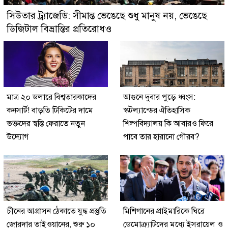
সিউতার ট্র্যাজেডি: সীমান্ত ভেঙেছে শুধু মানুষ নয়, ভেঙেছে
ডিজিটাল বিভ্রান্তির প্রতিরোধও
মাত্র ২০ ডলারে বিশ্বতারকাদের
আগুনে দুবার পুড়ে ধ্বংস:
কনসার্ট! বাড়তি টিকিটের দামে
স্কটল্যান্ডের ঐতিহাসিক
ভক্তদের স্বস্তি ফেরাতে নতুন
শিল্পবিদ্যালয় কি আবারও ফিরে
উদ্যোগ
পাবে তার হারানো গৌরব?
চীনের আগ্রাসন ঠেকাতে যুদ্ধ প্রস্তুতি
মিশিগানের প্রাইমারিকে ঘিরে
জোরদার তাইওয়ানের, শুরু ১০
ডেমোক্র্যাটদের মধ্যে ইসরায়েল ও