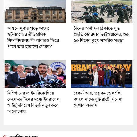
আগুনে দুবার পুড়ে ধ্বংস:
চীনের আগ্রাসন ঠেকাতে যুদ্ধ
স্কটল্যান্ডের ঐতিহাসিক
প্রস্তুতি জোরদার তাইওয়ানের, শুরু
শিল্পবিদ্যালয় কি আবারও ফিরে
১০ দিনের বৃহৎ সামরিক মহড়া
পাবে তার হারানো গৌরব?
মিশিগানের প্রাইমারিকে ঘিরে
রেকর্ড আয়, তবু কমছে দর্শক:
ডেমোক্র্যাটদের মধ্যে ইসরায়েল
বদলে যাচ্ছে যুক্তরাষ্ট্রে সিনেমা
ও ইহুদিবিদ্বেষ বিতর্ক নতুন করে
দেখার অভ্যাস
আলোচনায়