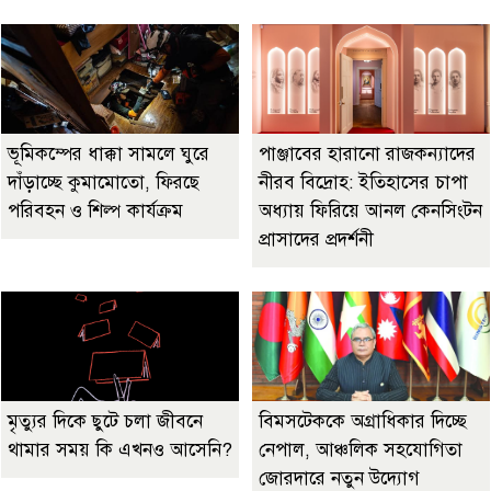
ভূমিকম্পের ধাক্কা সামলে ঘুরে
পাঞ্জাবের হারানো রাজকন্যাদের
দাঁড়াচ্ছে কুমামোতো, ফিরছে
নীরব বিদ্রোহ: ইতিহাসের চাপা
পরিবহন ও শিল্প কার্যক্রম
অধ্যায় ফিরিয়ে আনল কেনসিংটন
প্রাসাদের প্রদর্শনী
মৃত্যুর দিকে ছুটে চলা জীবনে
বিমসটেককে অগ্রাধিকার দিচ্ছে
থামার সময় কি এখনও আসেনি?
নেপাল, আঞ্চলিক সহযোগিতা
জোরদারে নতুন উদ্যোগ