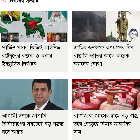
জনপ্রিয় সংবাদ
সার্জিও গরের ভিজিট, চাইনিজ
জাতির জনককে অপমানের দিন:
রাষ্ট্রদূতের বক্তব্য ও অবাধ
বাঙালি জাতির কাঁধে আরেক
ইনক্লুসিভ নির্বাচন
কলঙ্কের বোঝা
আগামী দশকে জাপানি
বাণিজ্যিক গ্যাসের দামে বড় স্বস্তি,
বিনিয়োগের সবচেয়ে বড় গন্তব্য
তবে বেড়েছে বিমান জ্বালানির
হবে ভারত
দাম