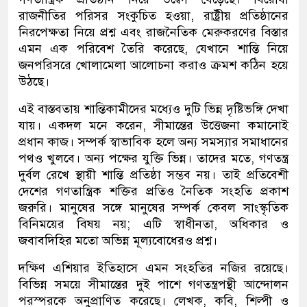
রাজনীতির পরিসর সংকুচিত হওয়া, রাষ্ট্রীয় প্রতিষ্ঠানের
নিরপেক্ষতা নিয়ে প্রশ্ন এবং রাজনৈতিক মেরুকরণের বিস্তার
এমন এক পরিবেশ তৈরি করেছে, যেখানে শান্তি নিয়ে
জনপরিসরে খোলামেলা আলোচনা করাও ক্রমশ কঠিন হয়ে
উঠছে।
এই বাস্তবতায় শান্তিকামীদের মধ্যেও দুটি ভিন্ন দৃষ্টিভঙ্গি দেখা
যায়। একদল মনে করেন, সীমান্তের উত্তেজনা কমানোই
প্রধান কাজ। সম্পর্ক স্বাভাবিক হলে অন্য সমস্যার সমাধানের
পথও খুলবে। অন্য পক্ষের যুক্তি ভিন্ন। তাদের মতে, গণতন্ত্র
দুর্বল রেখে স্থায়ী শান্তি প্রতিষ্ঠা সম্ভব নয়। তাই প্রতিবেশী
দেশের গণতান্ত্রিক শক্তির প্রতিও নৈতিক সংহতি প্রকাশ
জরুরি। মানুষের সঙ্গে মানুষের সম্পর্ক কেবল সাংস্কৃতিক
বিনিময়ের বিষয় নয়; এটি স্বাধীনতা, অধিকার ও
জবাবদিহির মতো অভিন্ন মূল্যবোধেরও প্রশ্ন।
দক্ষিণ এশিয়ার ইতিহাসে এমন সংহতির নজির রয়েছে।
বিভিন্ন সময়ে সীমান্তের দুই পাশে গণতন্ত্রপন্থী আন্দোলন
পরস্পরকে অনুপ্রাণিত করেছে। লেখক, কবি, শিল্পী ও