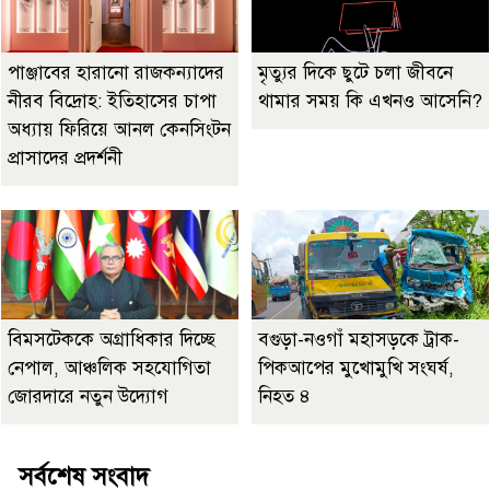
পাঞ্জাবের হারানো রাজকন্যাদের
মৃত্যুর দিকে ছুটে চলা জীবনে
নীরব বিদ্রোহ: ইতিহাসের চাপা
থামার সময় কি এখনও আসেনি?
অধ্যায় ফিরিয়ে আনল কেনসিংটন
প্রাসাদের প্রদর্শনী
বিমসটেককে অগ্রাধিকার দিচ্ছে
বগুড়া-নওগাঁ মহাসড়কে ট্রাক-
নেপাল, আঞ্চলিক সহযোগিতা
পিকআপের মুখোমুখি সংঘর্ষ,
জোরদারে নতুন উদ্যোগ
নিহত ৪
সর্বশেষ সংবাদ