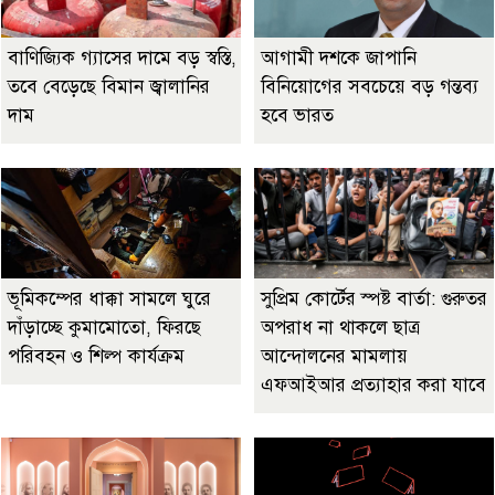
বাণিজ্যিক গ্যাসের দামে বড় স্বস্তি,
আগামী দশকে জাপানি
তবে বেড়েছে বিমান জ্বালানির
বিনিয়োগের সবচেয়ে বড় গন্তব্য
দাম
হবে ভারত
ভূমিকম্পের ধাক্কা সামলে ঘুরে
সুপ্রিম কোর্টের স্পষ্ট বার্তা: গুরুতর
দাঁড়াচ্ছে কুমামোতো, ফিরছে
অপরাধ না থাকলে ছাত্র
পরিবহন ও শিল্প কার্যক্রম
আন্দোলনের মামলায়
এফআইআর প্রত্যাহার করা যাবে