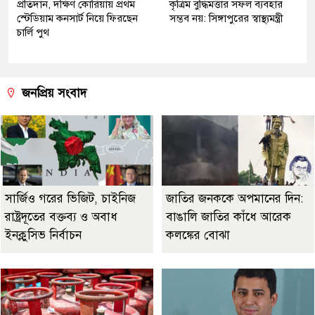
প্রতিদান, দক্ষিণ কোরিয়ায় প্রথম
কৃত্রিম বুদ্ধিমত্তার সফল ব্যবহার
স্টেডিয়াম কনসার্ট নিয়ে ফিরছেন
সম্ভব নয়: সিঙ্গাপুরের স্বাস্থ্যমন্ত্রী
চার্লি পুথ
জনপ্রিয় সংবাদ
সার্জিও গরের ভিজিট, চাইনিজ
জাতির জনককে অপমানের দিন:
রাষ্ট্রদূতের বক্তব্য ও অবাধ
বাঙালি জাতির কাঁধে আরেক
ইনক্লুসিভ নির্বাচন
কলঙ্কের বোঝা