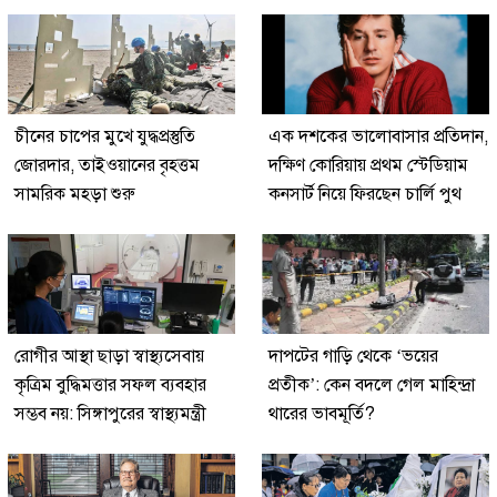
চীনের চাপের মুখে যুদ্ধপ্রস্তুতি
এক দশকের ভালোবাসার প্রতিদান,
জোরদার, তাইওয়ানের বৃহত্তম
দক্ষিণ কোরিয়ায় প্রথম স্টেডিয়াম
সামরিক মহড়া শুরু
কনসার্ট নিয়ে ফিরছেন চার্লি পুথ
রোগীর আস্থা ছাড়া স্বাস্থ্যসেবায়
দাপটের গাড়ি থেকে ‘ভয়ের
কৃত্রিম বুদ্ধিমত্তার সফল ব্যবহার
প্রতীক’: কেন বদলে গেল মাহিন্দ্রা
সম্ভব নয়: সিঙ্গাপুরের স্বাস্থ্যমন্ত্রী
থারের ভাবমূর্তি?