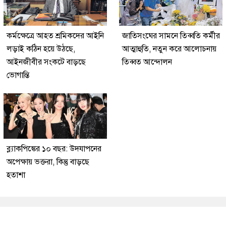
কর্মক্ষেত্রে আহত শ্রমিকদের আইনি
জাতিসংঘের সামনে তিব্বতি কর্মীর
লড়াই কঠিন হয়ে উঠছে,
আত্মাহুতি, নতুন করে আলোচনায়
আইনজীবীর সংকটে বাড়ছে
তিব্বত আন্দোলন
ভোগান্তি
ব্ল্যাকপিঙ্কের ১০ বছর: উদযাপনের
অপেক্ষায় ভক্তরা, কিন্তু বাড়ছে
হতাশা