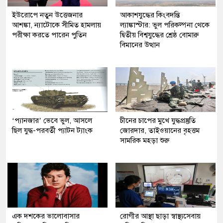
ইউরোপে নতুন উত্তেজনার
আকাশযুদ্ধের কিংবদন্তি
আশঙ্কা, ন্যাটোকে সীমিত হামলায়
ল্যাঙ্কাস্টার: ভুল পরিকল্পনা থেকে
পরীক্ষা করতে পারেন পুতিন
দ্বিতীয় বিশ্বযুদ্ধের শ্রেষ্ঠ বোমারু
বিমানের উত্থান
‘প্যানজার’ ভেবে ভুল, আসলে
চীনের চাপের মুখে যুদ্ধপ্রস্তুতি
ছিল যুদ্ধ-পরবর্তী প্যাটন ট্যাংক
জোরদার, তাইওয়ানের বৃহত্তম
সামরিক মহড়া শুরু
এক দশকের ভালোবাসার
রোগীর আস্থা ছাড়া স্বাস্থ্যসেবায়