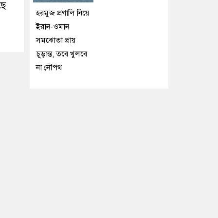
ছে
হরমুজ প্রণালি নিয়ে
ইরান-ওমান
সমঝোতা প্রায়
চূড়ান্ত, তবে খুলবে
না নৌপথ