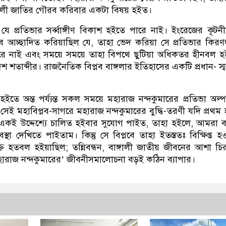
্গালী জাতির গৌরব করিবার একটা বিষয় হইত।
, যে প্রতিভার সর্ব্বাঙ্গীণ বিকাশ হইতে পারে নাই। ইংরেজের কূটন
ে আচ্ছাদিত করিয়াছিল যে, তাহা ভেদ করিয়া সে প্রতিভার কির
ারে নাই এবং সময়ে সময়ে তাহা বিপথে ছুটিয়া অধিকতর হীনবল 
দশ শতাব্দীর। রাজনৈতিক বিপ্লব বাঙ্গলার ইতিহাসের একটি প্রধান- স্
তে অন্ত পর্য্যন্ত সকল সময়ে মহারাজ নন্দকুমারের প্রতিভা অল্পব
সেই মহাবিপ্লব-সাগরে মহারাজ নন্দকুমারের বুদ্ধি-তরণী যদি প্রথম
 একই উদ্দেশ্যে চালিত হইবার সুযোগ পাইত, তাহা হইলে, আমরা বা
বস্থা দেখিতে পাইতাম। কিন্তু সে বিপ্লবে তাহা ইতস্ততঃ বিক্ষিপ্ত হ
্তি হতবল হইয়াছিল; তন্নিবন্ধন, বাঙ্গালী জাতীয় জীবনের আশা চির
ারাজ নন্দকুমারের’ জীবনীসমালোচনা বড়ই কঠিন ব্যাপার।