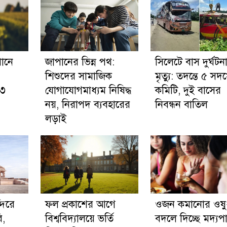
পানে
জাপানের ভিন্ন পথ:
সিলেটে বাস দুর্ঘটন
শিশুদের সামাজিক
মৃত্যু: তদন্তে ৫ সদস
 ৩
যোগাযোগমাধ্যম নিষিদ্ধ
কমিটি, দুই বাসের
নয়, নিরাপদ ব্যবহারের
নিবন্ধন বাতিল
লড়াই
দিরে
ফল প্রকাশের আগে
ওজন কমানোর ওষু
ি,
বিশ্ববিদ্যালয়ে ভর্তি
বদলে দিচ্ছে মদ্যপ