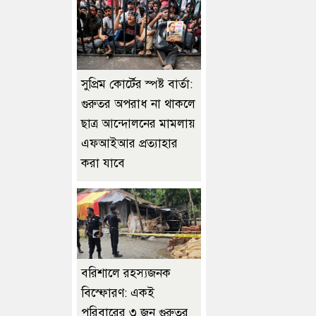
সুপ্রিম কোর্টের স্পষ্ট বার্তা:
গুরুতর অপরাধ না থাকলে
ছাত্র আন্দোলনের মামলায়
এফআইআর প্রত্যাহার
করা যাবে
বরিশালে রহস্যজনক
বিস্ফোরণ: একই
পরিবারের ৩ জন গুরুতর