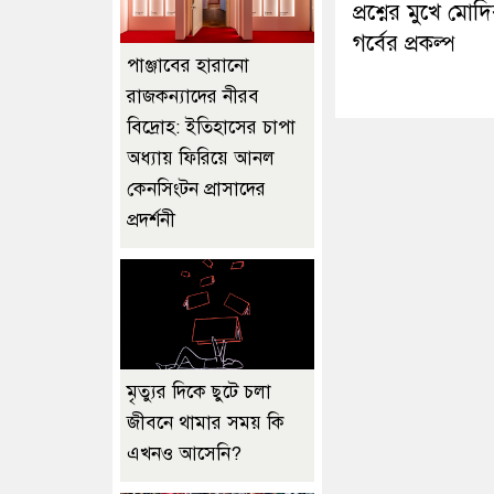
প্রশ্নের মুখে মোদ
গর্বের প্রকল্প
পাঞ্জাবের হারানো
রাজকন্যাদের নীরব
বিদ্রোহ: ইতিহাসের চাপা
অধ্যায় ফিরিয়ে আনল
কেনসিংটন প্রাসাদের
প্রদর্শনী
মৃত্যুর দিকে ছুটে চলা
জীবনে থামার সময় কি
এখনও আসেনি?