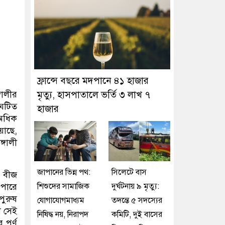
ফ্রান্সে বছরে মদপানে ৪১ হাজার
গালীর
মৃত্যু, হাসপাতালে ভর্তি ৩ লাখ ৭
ংঘটিত
হাজার
 অধিক
য়াছে,
্গালী
জাপানের ভিন্ন পথ:
সিলেটে বাস
র বীজ
 পারে
শিশুদের সামাজিক
দুর্ঘটনায় ৯ মৃত্যু:
পুরুষ
যোগাযোগমাধ্যম
তদন্তে ৫ সদস্যের
া সেই
নিষিদ্ধ নয়, নিরাপদ
কমিটি, দুই বাসের
পূর্ণ