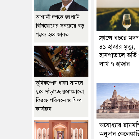
আগামী দশকে জাপানি
বিনিয়োগের সবচেয়ে বড়
গন্তব্য হবে ভারত
ফ্রান্সে বছরে মদ
৪১ হাজার মৃত্যু,
হাসপাতালে ভর্তি
লাখ ৭ হাজার
ভূমিকম্পের ধাক্কা সামলে
ঘুরে দাঁড়াচ্ছে কুমামোতো,
ফিরছে পরিবহন ও শিল্প
কার্যক্রম
অযোধ্যার রামমন্
অনুদান কেলেঙ্কার