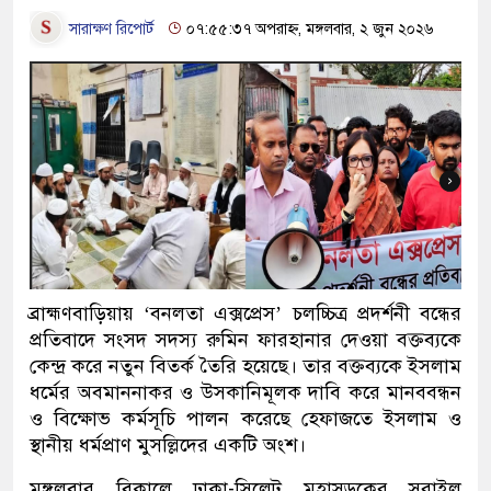
সারাক্ষণ রিপোর্ট
০৭:৫৫:৩৭ অপরাহ্ন, মঙ্গলবার, ২ জুন ২০২৬
ব্রাহ্মণবাড়িয়ায় ‘বনলতা এক্সপ্রেস’ চলচ্চিত্র প্রদর্শনী বন্ধের
প্রতিবাদে সংসদ সদস্য রুমিন ফারহানার দেওয়া বক্তব্যকে
কেন্দ্র করে নতুন বিতর্ক তৈরি হয়েছে। তার বক্তব্যকে ইসলাম
ধর্মের অবমাননাকর ও উসকানিমূলক দাবি করে মানববন্ধন
ও বিক্ষোভ কর্মসূচি পালন করেছে হেফাজতে ইসলাম ও
স্থানীয় ধর্মপ্রাণ মুসল্লিদের একটি অংশ।
মঙ্গলবার বিকালে ঢাকা-সিলেট মহাসড়কের সরাইল