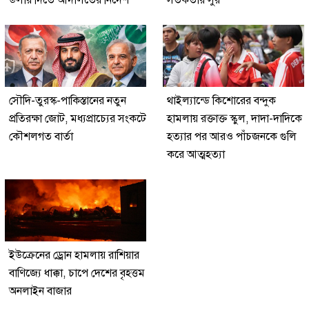
সৌদি-তুরস্ক-পাকিস্তানের নতুন
থাইল্যান্ডে কিশোরের বন্দুক
প্রতিরক্ষা জোট, মধ্যপ্রাচ্যের সংকটে
হামলায় রক্তাক্ত স্কুল, দাদা-দাদিকে
কৌশলগত বার্তা
হত্যার পর আরও পাঁচজনকে গুলি
করে আত্মহত্যা
ইউক্রেনের ড্রোন হামলায় রাশিয়ার
বাণিজ্যে ধাক্কা, চাপে দেশের বৃহত্তম
অনলাইন বাজার