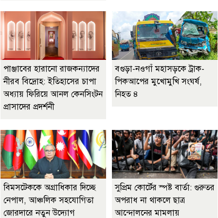
পাঞ্জাবের হারানো রাজকন্যাদের
বগুড়া-নওগাঁ মহাসড়কে ট্রাক-
নীরব বিদ্রোহ: ইতিহাসের চাপা
পিকআপের মুখোমুখি সংঘর্ষ,
অধ্যায় ফিরিয়ে আনল কেনসিংটন
নিহত ৪
প্রাসাদের প্রদর্শনী
বিমসটেককে অগ্রাধিকার দিচ্ছে
সুপ্রিম কোর্টের স্পষ্ট বার্তা: গুরুতর
নেপাল, আঞ্চলিক সহযোগিতা
অপরাধ না থাকলে ছাত্র
জোরদারে নতুন উদ্যোগ
আন্দোলনের মামলায়