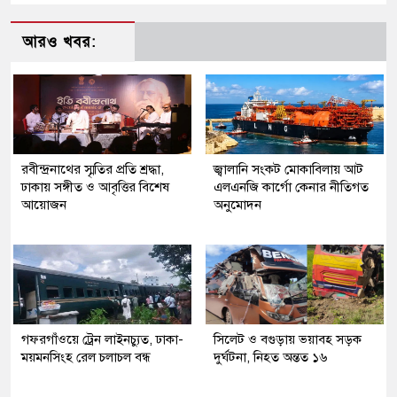
আরও খবর:
রবীন্দ্রনাথের স্মৃতির প্রতি শ্রদ্ধা,
জ্বালানি সংকট মোকাবিলায় আট
ঢাকায় সঙ্গীত ও আবৃত্তির বিশেষ
এলএনজি কার্গো কেনার নীতিগত
আয়োজন
অনুমোদন
গফরগাঁওয়ে ট্রেন লাইনচ্যুত, ঢাকা-
সিলেট ও বগুড়ায় ভয়াবহ সড়ক
ময়মনসিংহ রেল চলাচল বন্ধ
দুর্ঘটনা, নিহত অন্তত ১৬