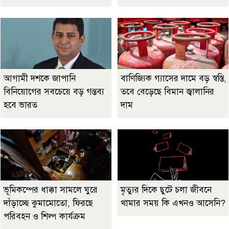
আগামী দশকে জাপানি
বাণিজ্যিক গ্যাসের দামে বড় স্বস্তি,
বিনিয়োগের সবচেয়ে বড় গন্তব্য
তবে বেড়েছে বিমান জ্বালানির
হবে ভারত
দাম
ভূমিকম্পের ধাক্কা সামলে ঘুরে
মৃত্যুর দিকে ছুটে চলা জীবনে
দাঁড়াচ্ছে কুমামোতো, ফিরছে
থামার সময় কি এখনও আসেনি?
পরিবহন ও শিল্প কার্যক্রম