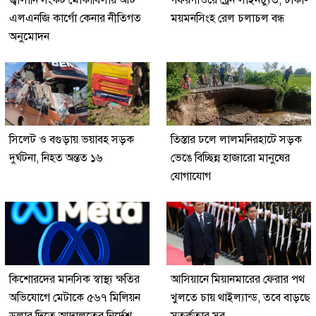
এলএনজি কার্গো কেনার নীতিগত
ময়মনসিংহ রেল চলাচল বন্ধ
অনুমোদন
সিলেট ও বগুড়ায় ভয়াবহ সড়ক
তিস্তার ঢলে লালমনিরহাটে সড়ক
দুর্ঘটনা, নিহত অন্তত ১৬
ভেঙে বিচ্ছিন্ন হাজারো মানুষের
যোগাযোগ
কিশোরদের মানসিক স্বাস্থ্য ক্ষতির
আসিয়ানে মিয়ানমারের ফেরার পথ
অভিযোগে মেটাকে ৫৬৭ মিলিয়ন
খুলতে চায় থাইল্যান্ড, তবে বাড়ছে
ডলার দিতে আদালতের নির্দেশ
সতর্কতার সুর