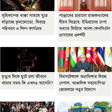
ভূমিকম্পের ধাক্কা সামলে ঘুরে
পাঞ্জাবের হারানো রাজকন্যাদের
দাঁড়াচ্ছে কুমামোতো, ফিরছে
নীরব বিদ্রোহ: ইতিহাসের চাপা
পরিবহন ও শিল্প কার্যক্রম
অধ্যায় ফিরিয়ে আনল কেনসিংটন
প্রাসাদের প্রদর্শনী
মৃত্যুর দিকে ছুটে চলা জীবনে
বিমসটেককে অগ্রাধিকার দিচ্ছে
থামার সময় কি এখনও আসেনি?
নেপাল, আঞ্চলিক সহযোগিতা
জোরদারে নতুন উদ্যোগ