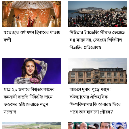
শুভেচ্ছার অর্থ যখন হিসাবের খাতায়
সিউতার ট্র্যাজেডি: সীমান্ত ভেঙেছে
বন্দী
শুধু মানুষ নয়, ভেঙেছে ডিজিটাল
বিভ্রান্তির প্রতিরোধও
মাত্র ২০ ডলারে বিশ্বতারকাদের
আগুনে দুবার পুড়ে ধ্বংস:
কনসার্ট! বাড়তি টিকিটের দামে
স্কটল্যান্ডের ঐতিহাসিক
ভক্তদের স্বস্তি ফেরাতে নতুন
শিল্পবিদ্যালয় কি আবারও ফিরে
উদ্যোগ
পাবে তার হারানো গৌরব?