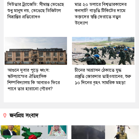
সিউতার ট্র্যাজেডি: সীমান্ত ভেঙেছে
মাত্র ২০ ডলারে বিশ্বতারকাদের
শুধু মানুষ নয়, ভেঙেছে ডিজিটাল
কনসার্ট! বাড়তি টিকিটের দামে
বিভ্রান্তির প্রতিরোধও
ভক্তদের স্বস্তি ফেরাতে নতুন
উদ্যোগ
আগুনে দুবার পুড়ে ধ্বংস:
চীনের আগ্রাসন ঠেকাতে যুদ্ধ
স্কটল্যান্ডের ঐতিহাসিক
প্রস্তুতি জোরদার তাইওয়ানের, শুরু
শিল্পবিদ্যালয় কি আবারও ফিরে
১০ দিনের বৃহৎ সামরিক মহড়া
পাবে তার হারানো গৌরব?
জনপ্রিয় সংবাদ