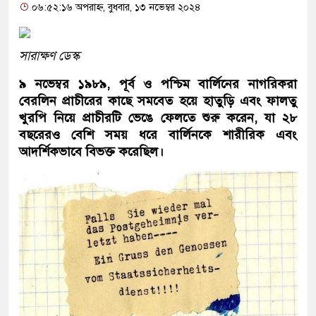
০৬:৫২:১৬ অপরাহ্ন, বুধবার, ১৩ নভেম্বর ২০২৪
সারাক্ষণ ডেস্ক
৯ নভেম্বর ১৯৮৯, পূর্ব ও পশ্চিম বার্লিনের নাগরিকরা
বেরলিন প্রাচীরের কাছে সমবেত হয়ে হাতুড়ি এবং ফালতু
খুরপি নিয়ে প্রাচীরটি ভেঙে ফেলতে শুরু করেন, যা ২৮
বছরেরও বেশি সময় ধরে বার্লিনকে শারীরিক এবং
আদর্শিকভাবে বিভক্ত করেছিল।