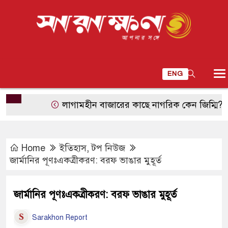
ENG
লাগামহীন বাজারের কাছে নাগরিক কেন জিম্মি?
শুভে
Home
ইতিহাস
,
টপ নিউজ
জার্মানির পূণঃএকত্রীকরণ: বরফ ভাঙার মুহূর্ত
জার্মানির পূণঃএকত্রীকরণ: বরফ ভাঙার মুহূর্ত
Sarakhon Report