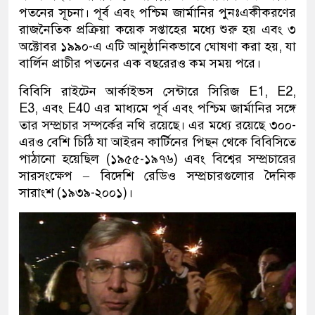
পতনের সূচনা। পূর্ব এবং পশ্চিম জার্মানির পুনঃএকীকরণের
রাজনৈতিক প্রক্রিয়া কয়েক সপ্তাহের মধ্যে শুরু হয় এবং ৩
অক্টোবর ১৯৯০-এ এটি আনুষ্ঠানিকভাবে ঘোষণা করা হয়, যা
বার্লিন প্রাচীর পতনের এক বছরেরও কম সময় পরে।
বিবিসি রাইটেন আর্কাইভস সেন্টারে সিরিজ E1, E2,
E3, এবং E40 এর মাধ্যমে পূর্ব এবং পশ্চিম জার্মানির সঙ্গে
তার সম্প্রচার সম্পর্কের নথি রয়েছে। এর মধ্যে রয়েছে ৩০০-
এরও বেশি চিঠি যা আইরন কার্টিনের পিছন থেকে বিবিসিতে
পাঠানো হয়েছিল (১৯৫৫-১৯৭৬) এবং বিশ্বের সম্প্রচারের
সারসংক্ষেপ – বিদেশি রেডিও সম্প্রচারগুলোর দৈনিক
সারাংশ (১৯৩৯-২০০১)।