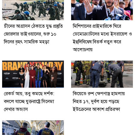
চীনের আগ্রাসন ঠেকাতে যুদ্ধ প্রস্তুতি
মিশিগানের প্রাইমারিকে ঘিরে
জোরদার তাইওয়ানের, শুরু ১০
ডেমোক্র্যাটদের মধ্যে ইসরায়েল ও
দিনের বৃহৎ সামরিক মহড়া
ইহুদিবিদ্বেষ বিতর্ক নতুন করে
আলোচনায়
রেকর্ড আয়, তবু কমছে দর্শক:
কিয়েভে রুশ ক্ষেপণাস্ত্র হামলায়
বদলে যাচ্ছে যুক্তরাষ্ট্রে সিনেমা
নিহত ১৭, দুর্বল হয়ে পড়ছে
দেখার অভ্যাস
ইউক্রেনের আকাশ প্রতিরক্ষা