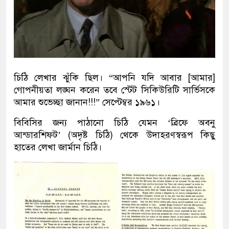
চিঠি লেখার ঝুঁকি ছিল। “আপনি যদি আবার [আমার]
গোপনীয়তা লঙ্ঘন করেন তবে স্টেট সিকিউরিটি সার্ভিসকে
আমার শুভেচ্ছা জানান!!!” সেপ্টেম্বর ১৯৬১।
বিবিসির জন্য পাঠানো চিঠি যেমন ‘ব্রিফে অবনু
আন্ডারশিফট’ (অদৃষ্ট চিঠি) থেকে উদাহরণস্বরূপ কিছু
হাতের লেখা জার্মান চিঠি।