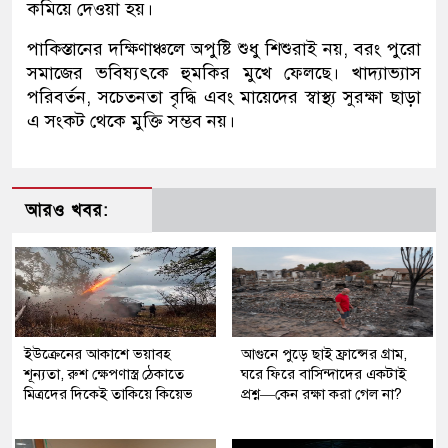
কমিয়ে দেওয়া হয়।
পাকিস্তানের দক্ষিণাঞ্চলে অপুষ্টি শুধু শিশুরাই নয়, বরং পুরো
সমাজের ভবিষ্যৎকে হুমকির মুখে ফেলছে। খাদ্যাভ্যাস
পরিবর্তন, সচেতনতা বৃদ্ধি এবং মায়েদের স্বাস্থ্য সুরক্ষা ছাড়া
এ সংকট থেকে মুক্তি সম্ভব নয়।
আরও খবর:
ইউক্রেনের আকাশে ভয়াবহ
আগুনে পুড়ে ছাই ফ্রান্সের গ্রাম,
শূন্যতা, রুশ ক্ষেপণাস্ত্র ঠেকাতে
ঘরে ফিরে বাসিন্দাদের একটাই
মিত্রদের দিকেই তাকিয়ে কিয়েভ
প্রশ্ন—কেন রক্ষা করা গেল না?