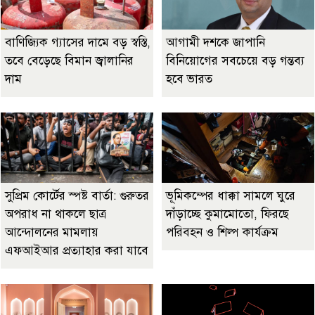
বাণিজ্যিক গ্যাসের দামে বড় স্বস্তি,
আগামী দশকে জাপানি
তবে বেড়েছে বিমান জ্বালানির
বিনিয়োগের সবচেয়ে বড় গন্তব্য
দাম
হবে ভারত
সুপ্রিম কোর্টের স্পষ্ট বার্তা: গুরুতর
ভূমিকম্পের ধাক্কা সামলে ঘুরে
অপরাধ না থাকলে ছাত্র
দাঁড়াচ্ছে কুমামোতো, ফিরছে
আন্দোলনের মামলায়
পরিবহন ও শিল্প কার্যক্রম
এফআইআর প্রত্যাহার করা যাবে