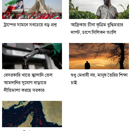
ট্রাম্পের সামনে সবচেয়ে বড় প্রশ্ন
আফ্রিকায় চীনা কৃত্রিম বুদ্ধিমত্তার
দাপট, চাপে সিলিকন ভ্যালি
বেসরকারি খাতে জ্বালানি তেল
শুধু মেধাবী নয়, মানুষ তৈরির শিক্ষা
আমদানির সুযোগ বাড়াতে
চাই
নীতিমালা করছে সরকার