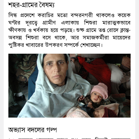
শহর-গ্রামের বৈষম্য
সিন্ধ প্রদেশে করাচির মতো বন্দরনগরী থাকলেও কয়েক
ঘণ্টার দূরত্বে গ্রামীণ এলাকায় শিশুরা মারাত্মকভাবে
ক্ষীণকায় ও খর্বকায় হয়ে পড়ছে। শুষ্ক গ্রামে তপ্ত রোদে ক্লান্ত-
অবসন্ন শিশুরা বসে থাকে, আর সমাজকর্মীরা মায়েদের
পুষ্টিকর খাবারের উপকরণ সম্পর্কে শেখাচ্ছেন।
অভ্যাস বদলের গল্প