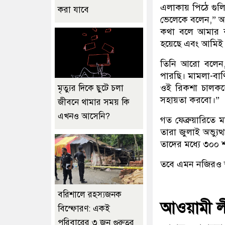
এলাকায় পিঠে গুল
করা যাবে
ভেলেকে বলেন,” আ
কথা বলে আমার ক
হয়েছে এবং আমিই 
তিনি আরো বলেন
পারছি। মামলা-বাণি
ওই রিকশা চালকক
মৃত্যুর দিকে ছুটে চলা
সহায়তা করবো।”
জীবনে থামার সময় কি
এখনও আসেনি?
গত ফেব্রুয়ারিতে 
তারা জুলাই অভ্যু
তাদের মধ্যে ৩০০ 
তবে এমন নজিরও আ
বরিশালে রহস্যজনক
আওয়ামী লী
বিস্ফোরণ: একই
পরিবারের ৩ জন গুরুতর