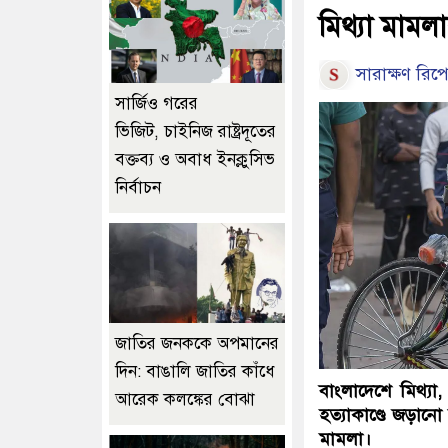
মিথ্যা মাম
সারাক্ষণ রিপো
সার্জিও গরের
ভিজিট, চাইনিজ রাষ্ট্রদূতের
বক্তব্য ও অবাধ ইনক্লুসিভ
নির্বাচন
জাতির জনককে অপমানের
দিন: বাঙালি জাতির কাঁধে
বাংলাদেশে মিথ্য
আরেক কলঙ্কের বোঝা
হত্যাকাণ্ডে জড়ানো
মামলা।