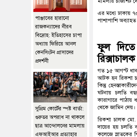
মামলায় চার্জশিট দ
এর মধ্যে ঢাকায় ৭
পাঞ্জাবের হারানো
পাশাপাশি অব্যাহ
রাজকন্যাদের নীরব
বিদ্রোহ: ইতিহাসের চাপা
অধ্যায় ফিরিয়ে আনল
ফুল দিতে
কেনসিংটন প্রাসাদের
রিক্সাচালক
প্রদর্শনী
গত ১৫ আগস্ট ধানমণ্
আটক হন রিকশা চ
কিন্তু হেনস্তাকারী
ঘটনায় চলতি বছরে
কারাগারে পাঠায় 
থেকে জামিন দেয়।
সুপ্রিম কোর্টের স্পষ্ট বার্তা:
গুরুতর অপরাধ না থাকলে
রিকশা চালক মো. 
ছাত্র আন্দোলনের মামলায়
দায়ের হয় চলতি বছ
কলেজে স্নাতকের শি
এফআইআর প্রত্যাহার