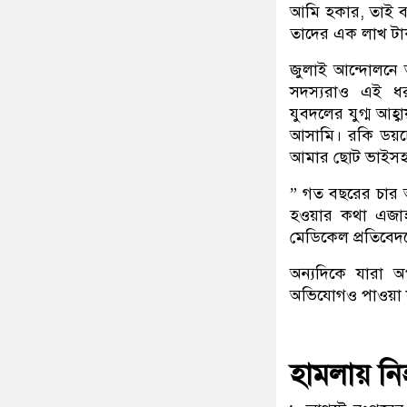
আমি হকার, তাই ব্
তাদের এক লাখ টা
জুলাই আন্দোলনে
সদস্যরাও এই ধ
যুবদলের যুগ্ম আহ
আসামি। রকি ডয়চে
আমার ছোট ভাইসহ
” গত বছরের চার
হওয়ার কথা এজাহার
মেডিকেল প্রতিবে
অন্যদিকে যারা অ
অভিযোগও পাওয়া য
হামলায় ন