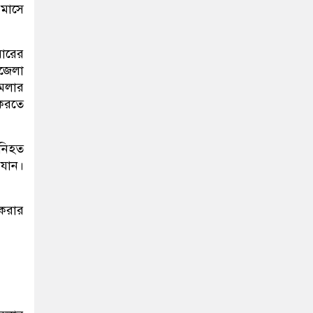
 মাসে
ারের
জেলা
ামলার
 করতে
নিহত
 যান।
 করার