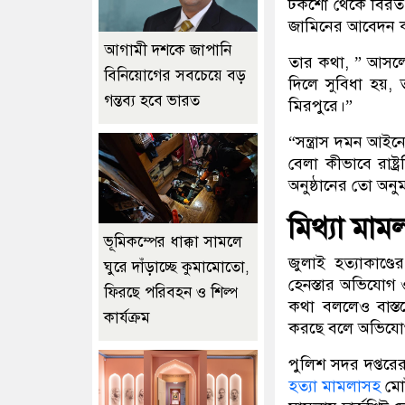
টকশো থেকে বিরত 
জামিনের আবেদন 
আগামী দশকে জাপানি
তার কথা, ” আসল
বিনিয়োগের সবচেয়ে বড়
দিলে সুবিধা হয়, 
গন্তব্য হবে ভারত
মিরপুরে।”
“সন্ত্রাস দমন আ
বেলা কীভাবে রাষ্
অনুষ্ঠানের তো অন
মিথ্যা মাম
ভূমিকম্পের ধাক্কা সামলে
জুলাই হত্যাকাণ্
ঘুরে দাঁড়াচ্ছে কুমামোতো,
হেনস্তার অভিযোগ ও
ফিরছে পরিবহন ও শিল্প
কথা বললেও বাস্ত
কার্যক্রম
করছে বলে অভিযো
পুলিশ সদর দপ্তরে
হত্যা মামলাসহ
মো