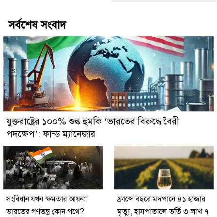
সর্বশেষ সংবাদ
যুক্তরাষ্ট্রের ১০০% শুল্ক হুমকি ‘ভারতের বিরুদ্ধে বৈরী
পদক্ষেপ’: ফান্ড ম্যানেজার
সংবিধান যখন ক্ষমতার আয়না:
ফ্রান্সে বছরে মদপানে ৪১ হাজার
ভারতের গণতন্ত্র কোন পথে?
মৃত্যু, হাসপাতালে ভর্তি ৩ লাখ ৭