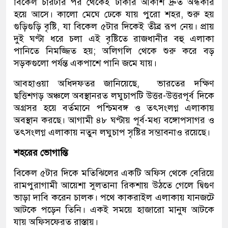
বিকেল চারটার পর থেকেই ঢাকার আকাশ দ্রুত অন্ধকার
হয়ে আসে। কালো মেঘে ঢেকে যায় পুরো শহর, শুরু হয়
গুড়িগুড়ি বৃষ্টি, যা বিকেল ৫টার দিকেই তীব্র রূপ নেয়। প্রায়
দুই ঘণ্টা ধরে চলা এই বৃষ্টিতে রাজধানীর বহু এলাকা
পানিতে নিমজ্জিত হয়; অলিগলি থেকে শুরু করে বড়
সড়কগুলো পর্যন্ত একপাশে পানি জমে যায়।
আবহাওয়া অধিদফতর জানিয়েছে, ভারতের দক্ষিণ
ছত্তিশগড় অঞ্চলে অবস্থানরত লঘুচাপটি উত্তর-উত্তরপূর্ব দিকে
অগ্রসর হয়ে বর্তমানে পশ্চিমবঙ্গ ও তৎসংলগ্ন এলাকায়
অবস্থান করছে। আগামী ৪৮ ঘণ্টায় পূর্ব-মধ্য বঙ্গোপসাগর ও
তৎসংলগ্ন এলাকায় নতুন লঘুচাপ সৃষ্টির সম্ভাবনাও রয়েছে।
শহরের ভোগান্তি
বিকেল ৫টার দিকে মতিঝিলের একটি অফিস থেকে বেরিয়ে
রামপুরাগামী আয়েশা সুলতানা রিকশায় উঠতে গেলে দ্বিগুণ
ভাড়া দাবি করেন চালক। পথে কাকরাইল এলাকায় যানজটে
আটকে পড়েন তিনি। একই সময়ে হাজারো মানুষ আটকে
যায় অফিসফেরত রাস্তায়।