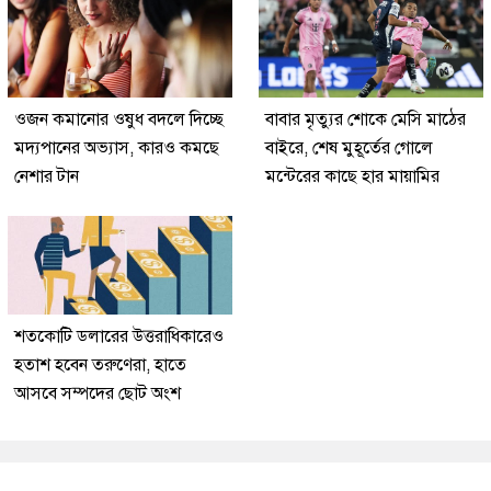
ওজন কমানোর ওষুধ বদলে দিচ্ছে
বাবার মৃত্যুর শোকে মেসি মাঠের
মদ্যপানের অভ্যাস, কারও কমছে
বাইরে, শেষ মুহূর্তের গোলে
নেশার টান
মন্টেরের কাছে হার মায়ামির
শতকোটি ডলারের উত্তরাধিকারেও
হতাশ হবেন তরুণেরা, হাতে
আসবে সম্পদের ছোট অংশ