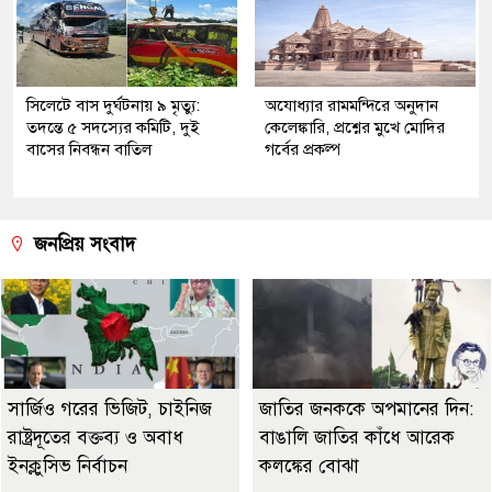
সিলেটে বাস দুর্ঘটনায় ৯ মৃত্যু:
অযোধ্যার রামমন্দিরে অনুদান
তদন্তে ৫ সদস্যের কমিটি, দুই
কেলেঙ্কারি, প্রশ্নের মুখে মোদির
বাসের নিবন্ধন বাতিল
গর্বের প্রকল্প
জনপ্রিয় সংবাদ
সার্জিও গরের ভিজিট, চাইনিজ
জাতির জনককে অপমানের দিন:
রাষ্ট্রদূতের বক্তব্য ও অবাধ
বাঙালি জাতির কাঁধে আরেক
ইনক্লুসিভ নির্বাচন
কলঙ্কের বোঝা