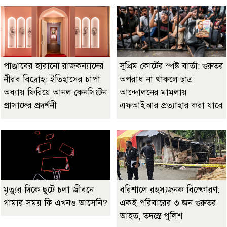
পাঞ্জাবের হারানো রাজকন্যাদের
সুপ্রিম কোর্টের স্পষ্ট বার্তা: গুরুতর
নীরব বিদ্রোহ: ইতিহাসের চাপা
অপরাধ না থাকলে ছাত্র
অধ্যায় ফিরিয়ে আনল কেনসিংটন
আন্দোলনের মামলায়
প্রাসাদের প্রদর্শনী
এফআইআর প্রত্যাহার করা যাবে
মৃত্যুর দিকে ছুটে চলা জীবনে
বরিশালে রহস্যজনক বিস্ফোরণ:
থামার সময় কি এখনও আসেনি?
একই পরিবারের ৩ জন গুরুতর
আহত, তদন্তে পুলিশ