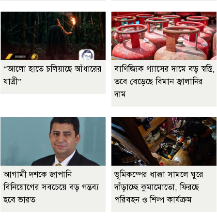
“আলো হাতে চলিয়াছে আঁধারের
বাণিজ্যিক গ্যাসের দামে বড় স্বস্তি,
যাত্রী”
তবে বেড়েছে বিমান জ্বালানির
দাম
আগামী দশকে জাপানি
ভূমিকম্পের ধাক্কা সামলে ঘুরে
বিনিয়োগের সবচেয়ে বড় গন্তব্য
দাঁড়াচ্ছে কুমামোতো, ফিরছে
হবে ভারত
পরিবহন ও শিল্প কার্যক্রম