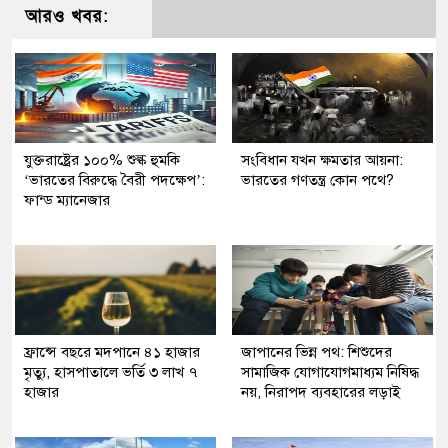
আরও খবর:
যুক্তরাষ্ট্রের ১০০% শুল্ক হুমকি
সংবিধান যখন ক্ষমতার আয়না:
‘ভারতের বিরুদ্ধে বৈরী পদক্ষেপ’:
ভারতের গণতন্ত্র কোন পথে?
ফান্ড ম্যানেজার
ফ্রান্সে বছরে মদপানে ৪১ হাজার
জাপানের ভিন্ন পথ: শিশুদের
মৃত্যু, হাসপাতালে ভর্তি ৩ লাখ ৭
সামাজিক যোগাযোগমাধ্যম নিষিদ্ধ
হাজার
নয়, নিরাপদ ব্যবহারের লড়াই