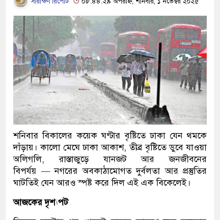
সারাক্ষণ রিপোর্ট
০৮:৪৪:২৯ অপরাহ্ন, শনিবার, ১ নভেম্বর ২০২৫
শনিবার বিকালের কয়েক ঘণ্টার বৃষ্টিতে ঢাকা যেন থমকে
দাঁড়ায়। কালো মেঘে ঢাকা আকাশ, তীব্র বৃষ্টিতে ডুবে যাওয়া
অলিগলি, রাস্তাজুড়ে যানজট আর জনজীবনের
বিপর্যয় — নগরের অবকাঠামোগত দুর্বলতা আর প্রস্তুতির
ঘাটতিই যেন আরও স্পষ্ট করে দিল এই এক বিকেলেই।
আজকের দৃশ্যপট