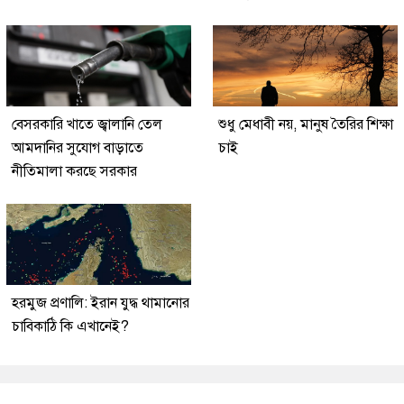
বেসরকারি খাতে জ্বালানি তেল
শুধু মেধাবী নয়, মানুষ তৈরির শিক্ষা
আমদানির সুযোগ বাড়াতে
চাই
নীতিমালা করছে সরকার
হরমুজ প্রণালি: ইরান যুদ্ধ থামানোর
চাবিকাঠি কি এখানেই?