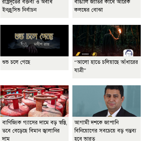
রাষ্ট্রদূতের বক্তব্য ও অবাধ
বাঙালি জাতির কাঁধে আরেক
ইনক্লুসিভ নির্বাচন
কলঙ্কের বোঝা
শুভ চলে গেছে
“আলো হাতে চলিয়াছে আঁধারের
যাত্রী”
বাণিজ্যিক গ্যাসের দামে বড় স্বস্তি,
আগামী দশকে জাপানি
তবে বেড়েছে বিমান জ্বালানির
বিনিয়োগের সবচেয়ে বড় গন্তব্য
দাম
হবে ভারত