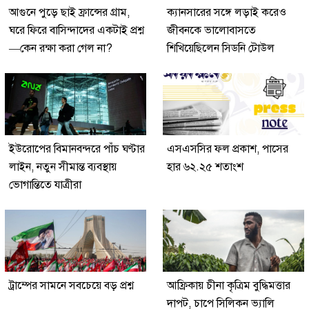
আগুনে পুড়ে ছাই ফ্রান্সের গ্রাম,
ক্যানসারের সঙ্গে লড়াই করেও
ঘরে ফিরে বাসিন্দাদের একটাই প্রশ্ন
জীবনকে ভালোবাসতে
—কেন রক্ষা করা গেল না?
শিখিয়েছিলেন সিডনি টোউল
ইউরোপের বিমানবন্দরে পাঁচ ঘণ্টার
এসএসসির ফল প্রকাশ, পাসের
লাইন, নতুন সীমান্ত ব্যবস্থায়
হার ৬২.২৫ শতাংশ
ভোগান্তিতে যাত্রীরা
ট্রাম্পের সামনে সবচেয়ে বড় প্রশ্ন
আফ্রিকায় চীনা কৃত্রিম বুদ্ধিমত্তার
দাপট, চাপে সিলিকন ভ্যালি