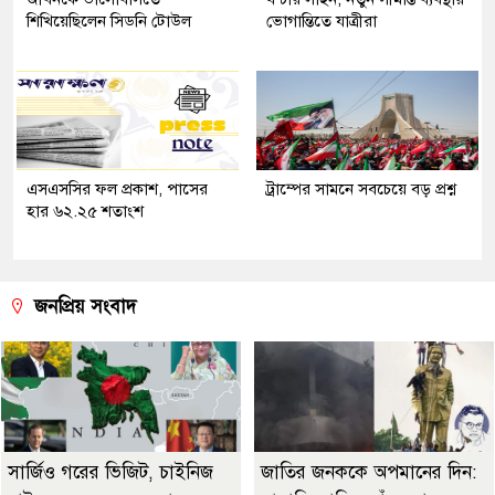
শিখিয়েছিলেন সিডনি টোউল
ভোগান্তিতে যাত্রীরা
এসএসসির ফল প্রকাশ, পাসের
ট্রাম্পের সামনে সবচেয়ে বড় প্রশ্ন
হার ৬২.২৫ শতাংশ
জনপ্রিয় সংবাদ
সার্জিও গরের ভিজিট, চাইনিজ
জাতির জনককে অপমানের দিন: