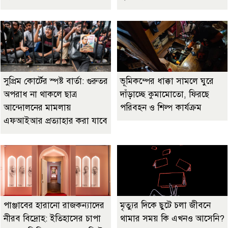
সুপ্রিম কোর্টের স্পষ্ট বার্তা: গুরুতর
ভূমিকম্পের ধাক্কা সামলে ঘুরে
অপরাধ না থাকলে ছাত্র
দাঁড়াচ্ছে কুমামোতো, ফিরছে
আন্দোলনের মামলায়
পরিবহন ও শিল্প কার্যক্রম
এফআইআর প্রত্যাহার করা যাবে
পাঞ্জাবের হারানো রাজকন্যাদের
মৃত্যুর দিকে ছুটে চলা জীবনে
নীরব বিদ্রোহ: ইতিহাসের চাপা
থামার সময় কি এখনও আসেনি?