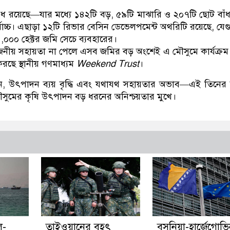
ঁধ রয়েছে—যার মধ্যে ১৪২টি বড়, ৫৯টি মাঝারি ও ২০৭টি ছোট বা
্বোচ্চ। এছাড়া ১২টি রিভার বেসিন ডেভেলপমেন্ট অথরিটি রয়েছে, যে
,০০০ হেক্টর জমি সেচে ব্যবহারের।
জনীয় সহায়তা না পেলে এসব জমির বড় অংশেই এ মৌসুমে কার্যক্রম
রছে স্থানীয় গণমাধ্যম
Weekend Trust
।
ন, উৎপাদন ব্যয় বৃদ্ধি এবং যথাযথ সহায়তার অভাব—এই তিনের 
মৌসুমের কৃষি উৎপাদন বড় ধরনের অনিশ্চয়তার মুখে।
ল-
তাইওয়ানের বৃহৎ
বসনিয়া-হার্জেগোভ