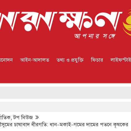
িনোদন
আইন-আদালত
তথ্য ও প্রযুক্তি
ফিচার
লাইফস্টা
্জাতিক
,
টপ নিউজ
ৌসুমের চাষাবাদ ধীরগতি: ধান–মকাই–গমের দামের পতনে কৃষকের