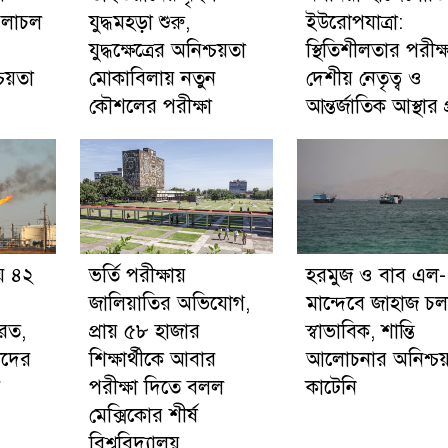
চলাচল
যুদ্ধমহড়া শুরু,
ইউরোপযাত্রা:
যুদ্ধক্ষেত্রের অনিশ্চয়তা
স্থিতিশীলতার পরীক্ষ
য়তা
মোকাবিলায় নতুন
দেশীয় নেতৃত্ব ও
কৌশলের পরীক্ষা
আন্তর্জাতিক আস্থার প্
য় ৪২
ভর্তি পরীক্ষায়
হরমুজ ও বাব এল-
জালিয়াতির অভিযোগ,
মান্দেবে জাহাজ চ
রত,
প্রায় ৫৮ হাজার
স্বাভাবিক, শান্তি
ীদের
শিক্ষার্থীকে আবার
আলোচনার অনিশ্চয
র
পরীক্ষা দিতে বলল
কাটেনি
মেক্সিকোর শীর্ষ
বিশ্ববিদ্যালয়