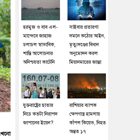
হরমুজ ও বাব এল-
সাইবার প্রতারণা
মান্দেবে জাহাজ
দমনে কঠোর আইন,
চলাচল স্বাভাবিক,
মৃত্যুদণ্ডের বিধান
শান্তি আলোচনার
অনুমোদন করল
অনিশ্চয়তা কাটেনি
মিয়ানমারের জান্তা
যুক্তরাষ্ট্রের ছাতার
রাশিয়ার ব্যাপক
নিচে কতটা নিরাপদ
ক্ষেপণাস্ত্র হামলায়
জাপানের ইয়েন?
কাঁপল কিয়েভ, নিহত
অন্তত ১৭
এখনো