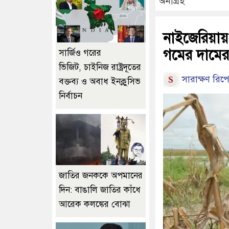
অনাগ্রহ
নাইজেরিয়ায়
গমের দামের
সার্জিও গরের
ভিজিট, চাইনিজ রাষ্ট্রদূতের
সারাক্ষণ রিপো
বক্তব্য ও অবাধ ইনক্লুসিভ
নির্বাচন
জাতির জনককে অপমানের
দিন: বাঙালি জাতির কাঁধে
আরেক কলঙ্কের বোঝা