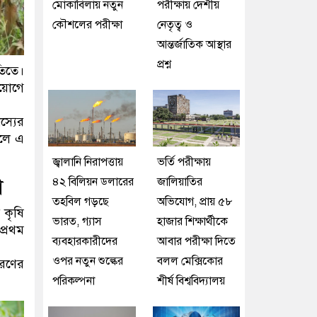
মোকাবিলায় নতুন
পরীক্ষায় দেশীয়
কৌশলের পরীক্ষা
নেতৃত্ব ও
আন্তর্জাতিক আস্থার
প্রশ্ন
তিতে।
িয়োগে
স্যের
ফলে এ
জ্বালানি নিরাপত্তায়
ভর্তি পরীক্ষায়
া
৪২ বিলিয়ন ডলারের
জালিয়াতির
তহবিল গড়ছে
অভিযোগ, প্রায় ৫৮
 কৃষি
ভারত, গ্যাস
হাজার শিক্ষার্থীকে
প্রথম
ব্যবহারকারীদের
আবার পরীক্ষা দিতে
ওপর নতুন শুল্কের
বলল মেক্সিকোর
করণের
পরিকল্পনা
শীর্ষ বিশ্ববিদ্যালয়