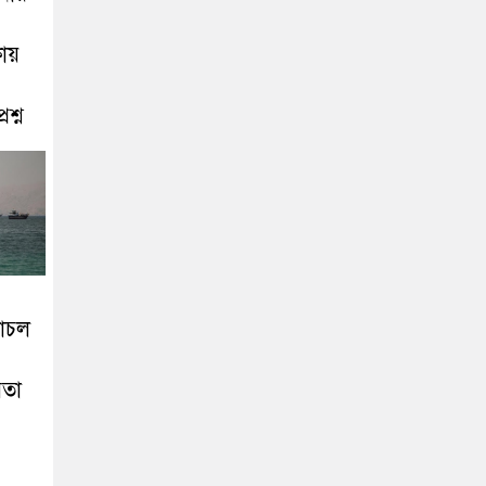
ায়
রশ্ন
লাচল
়তা