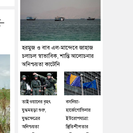
ই–
হরমুজ ও বাব এল-মান্দেবে জাহাজ
চলাচল স্বাভাবিক, শান্তি আলোচনার
অনিশ্চয়তা কাটেনি
তাইওয়ানের বৃহৎ
বসনিয়া-
যুদ্ধমহড়া শুরু,
হার্জেগোভিনার
যুদ্ধক্ষেত্রের
ইউরোপযাত্রা:
অনিশ্চয়তা
স্থিতিশীলতার