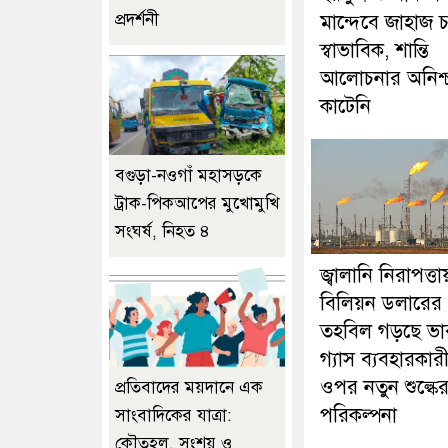
প্রদর্শনী
মান্দেবে জাহাজ 
স্বাভাবিক, শান্তি
আলোচনার অনিশ্চ
কাটেনি
বগুড়া-নওগাঁ মহাসড়কে
ট্রাক-পিকআপের মুখোমুখি
সংঘর্ষ, নিহত ৪
জ্বালানি নিরাপত্তা
বিলিয়ন ডলারের
তহবিল গড়ছে ভা
গ্যাস ব্যবহারকার
ওপর নতুন শুল্কে
প্রতিবাদের ময়দানে এক
পরিকল্পনা
সাংবাদিকের যাত্রা:
কৌতূহল, সংশয় ও