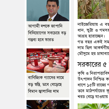
নাইজেরিয়ায় এ বছর
আগামী দশকে জাপানি
ধান, ভুট্টা ও গম
বিনিয়োগের সবচেয়ে বড়
আগ্রহ হারাচ্ছেন।
গন্তব্য হবে ভারত
গত বছর একই সময়ে 
দাম ছিল আকর্ষণীয়
মৌসুমে হয় চাষাবা
সরকারের ৫ ল
কৃষি ও নিরাপত্তাব
বাণিজ্যিক গ্যাসের দামে
উৎপাদন নিশ্চিত 
বড় স্বস্তি, তবে বেড়েছে
ধাপে ১৫টি রাজ্যে 
তবে মাঠপর্যায়ের 
বিমান জ্বালানির দাম
খরচ বেড়ে যাওয়ায় স