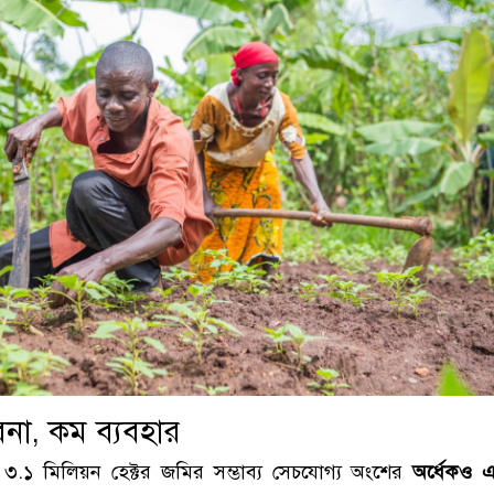
বনা, কম ব্যবহার
৩.১ মিলিয়ন হেক্টর জমির সম্ভাব্য সেচযোগ্য অংশের
অর্ধেকও 