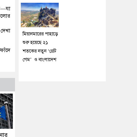
ঁধ—যা
গুলোর
 দেখা
মিয়ানমারের পাহাড়ে
শুরু হয়েছে ২১
ফাঁদে
শতকের নতুন ‘গ্রেট
গেম’ ও বাংলাদেশ
িনার