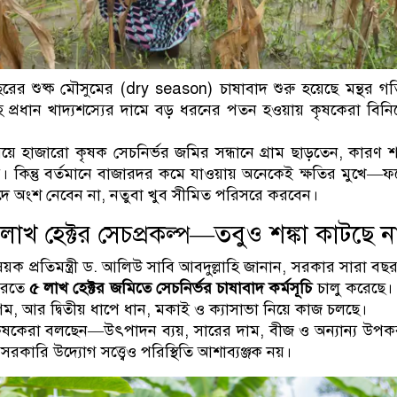
ের শুষ্ক মৌসুমের (dry season) চাষাবাদ শুরু হয়েছে মন্থর গ
সহ প্রধান খাদ্যশস্যের দামে বড় ধরনের পতন হওয়ায় কৃষকেরা বিন
হাজারো কৃষক সেচনির্ভর জমির সন্ধানে গ্রাম ছাড়তেন, কারণ শ
। কিন্তু বর্তমানে বাজারদর কমে যাওয়ায় অনেকেই ক্ষতির মুখে—
দে অংশ নেবেন না, নতুবা খুব সীমিত পরিসরে করবেন।
াখ হেক্টর সেচপ্রকল্প—তবুও শঙ্কা কাটছে ন
িষয়ক প্রতিমন্ত্রী ড. আলিউ সাবি আবদুল্লাহি জানান, সরকার সারা বছর
করতে
৫ লাখ হেক্টর জমিতে সেচনির্ভর চাষাবাদ কর্মসূচি
চালু করেছে। 
গম, আর দ্বিতীয় ধাপে ধান, মকাই ও ক্যাসাভা নিয়ে কাজ চলছে।
কৃষকেরা বলছেন—উৎপাদন ব্যয়, সারের দাম, বীজ ও অন্যান্য উপ
রকারি উদ্যোগ সত্ত্বেও পরিস্থিতি আশাব্যঞ্জক নয়।