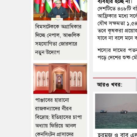
ব্যবহার হচ্ছে না
।
দেশটিতে ৪০৮টি বা
আফ্রিকার মধ্যে সর
যৌথ সক্ষমতা ১,৫৪
বিমসটেককে অগ্রাধিকার
তবে কৃষকরা প্রয়ো
দিচ্ছে নেপাল, আঞ্চলিক
যাবে না বলে মনে ক
সহযোগিতা জোরদারে
শস্যের দামের পত
নতুন উদ্যোগ
পড়ে দেশের শুষ্ক 
আরও খবর:
পাঞ্জাবের হারানো
রাজকন্যাদের নীরব
বিদ্রোহ: ইতিহাসের চাপা
অধ্যায় ফিরিয়ে আনল
কেনসিংটন প্রাসাদের
হরমুজ ও বাব এ