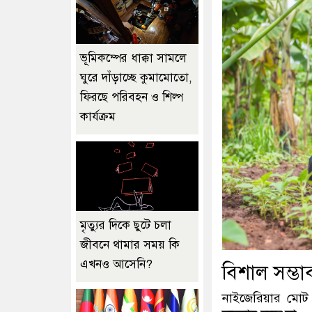
ভূমিকম্পের ধাক্কা সামলে
ঘুরে দাঁড়াচ্ছে কুমামোতো,
ফিরছে পরিবহন ও শিল্প
কার্যক্রম
মৃত্যুর দিকে ছুটে চলা
জীবনে থামার সময় কি
এখনও আসেনি?
বিশাল সম্ভা
নাইজেরিয়ার মোট 