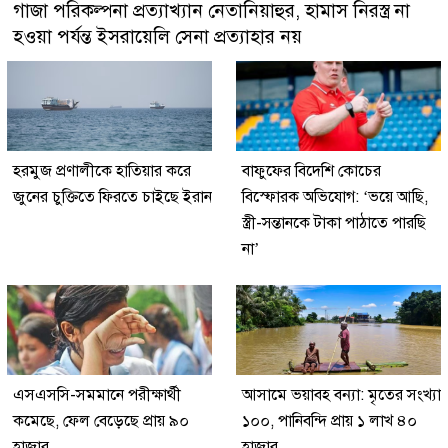
গাজা পরিকল্পনা প্রত্যাখ্যান নেতানিয়াহুর, হামাস নিরস্ত্র না
হওয়া পর্যন্ত ইসরায়েলি সেনা প্রত্যাহার নয়
হরমুজ প্রণালীকে হাতিয়ার করে
বাফুফের বিদেশি কোচের
জুনের চুক্তিতে ফিরতে চাইছে ইরান
বিস্ফোরক অভিযোগ: ‘ভয়ে আছি,
স্ত্রী-সন্তানকে টাকা পাঠাতে পারছি
না’
এসএসসি-সমমানে পরীক্ষার্থী
আসামে ভয়াবহ বন্যা: মৃতের সংখ্যা
কমেছে, ফেল বেড়েছে প্রায় ৯০
১০০, পানিবন্দি প্রায় ১ লাখ ৪০
হাজার
হাজার