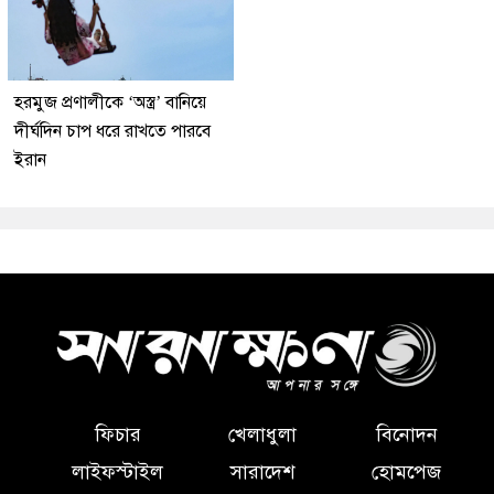
হরমুজ প্রণালীকে ‘অস্ত্র’ বানিয়ে
দীর্ঘদিন চাপ ধরে রাখতে পারবে
ইরান
ফিচার
খেলাধুলা
বিনোদন
লাইফস্টাইল
সারাদেশ
হোমপেজ