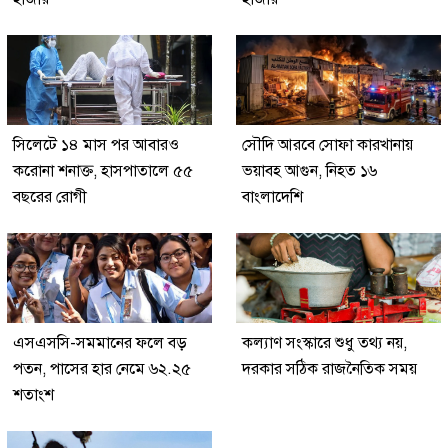
সিলেটে ১৪ মাস পর আবারও
সৌদি আরবে সোফা কারখানায়
করোনা শনাক্ত, হাসপাতালে ৫৫
ভয়াবহ আগুন, নিহত ১৬
বছরের রোগী
বাংলাদেশি
এসএসসি-সমমানের ফলে বড়
কল্যাণ সংস্কারে শুধু তথ্য নয়,
পতন, পাসের হার নেমে ৬২.২৫
দরকার সঠিক রাজনৈতিক সময়
শতাংশ