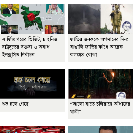
সার্জিও গরের ভিজিট, চাইনিজ
জাতির জনককে অপমানের দিন:
রাষ্ট্রদূতের বক্তব্য ও অবাধ
বাঙালি জাতির কাঁধে আরেক
ইনক্লুসিভ নির্বাচন
কলঙ্কের বোঝা
শুভ চলে গেছে
“আলো হাতে চলিয়াছে আঁধারের
যাত্রী”