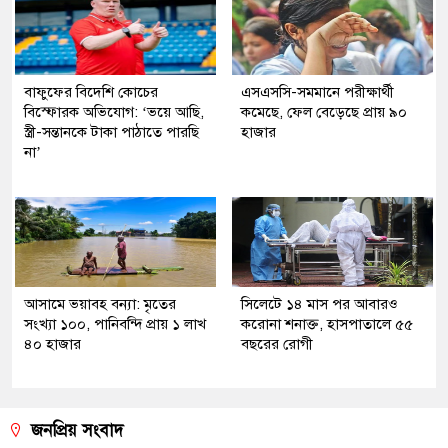
বাফুফের বিদেশি কোচের
এসএসসি-সমমানে পরীক্ষার্থী
বিস্ফোরক অভিযোগ: ‘ভয়ে আছি,
কমেছে, ফেল বেড়েছে প্রায় ৯০
স্ত্রী-সন্তানকে টাকা পাঠাতে পারছি
হাজার
না’
আসামে ভয়াবহ বন্যা: মৃতের
সিলেটে ১৪ মাস পর আবারও
সংখ্যা ১০০, পানিবন্দি প্রায় ১ লাখ
করোনা শনাক্ত, হাসপাতালে ৫৫
৪০ হাজার
বছরের রোগী
জনপ্রিয় সংবাদ