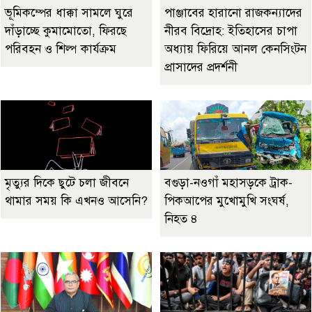
ভূমিকম্পের ধাক্কা সামলে ঘুরে
পাঞ্জাবের হারানো রাজকন্যাদের
দাঁড়াচ্ছে কুমামোতো, ফিরছে
নীরব বিদ্রোহ: ইতিহাসের চাপা
পরিবহন ও শিল্প কার্যক্রম
অধ্যায় ফিরিয়ে আনল কেনসিংটন
প্রাসাদের প্রদর্শনী
মৃত্যুর দিকে ছুটে চলা জীবনে
বগুড়া-নওগাঁ মহাসড়কে ট্রাক-
থামার সময় কি এখনও আসেনি?
পিকআপের মুখোমুখি সংঘর্ষ,
নিহত ৪