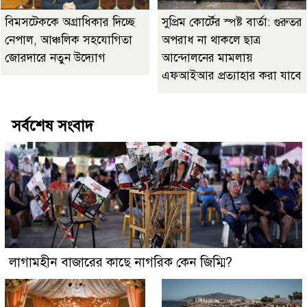
বিমসটেককে অগ্রাধিকার দিচ্ছে
সুপ্রিম কোর্টের স্পষ্ট বার্তা: গুরুতর
নেপাল, আঞ্চলিক সহযোগিতা
অপরাধ না থাকলে ছাত্র
জোরদারে নতুন উদ্যোগ
আন্দোলনের মামলায়
এফআইআর প্রত্যাহার করা যাবে
সর্বশেষ সংবাদ
লাগামহীন বাজারের কাছে নাগরিক কেন জিম্মি?