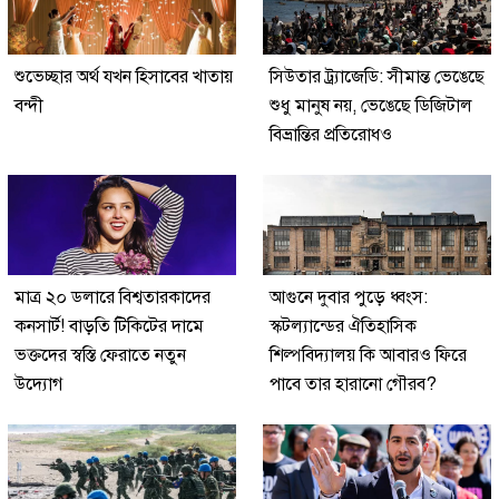
শুভেচ্ছার অর্থ যখন হিসাবের খাতায়
সিউতার ট্র্যাজেডি: সীমান্ত ভেঙেছে
বন্দী
শুধু মানুষ নয়, ভেঙেছে ডিজিটাল
বিভ্রান্তির প্রতিরোধও
মাত্র ২০ ডলারে বিশ্বতারকাদের
আগুনে দুবার পুড়ে ধ্বংস:
কনসার্ট! বাড়তি টিকিটের দামে
স্কটল্যান্ডের ঐতিহাসিক
ভক্তদের স্বস্তি ফেরাতে নতুন
শিল্পবিদ্যালয় কি আবারও ফিরে
উদ্যোগ
পাবে তার হারানো গৌরব?