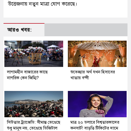
উত্তেজনায় নতুন মাত্রা যোগ করেছে।
আরও খবর:
লাগামহীন বাজারের কাছে
শুভেচ্ছার অর্থ যখন হিসাবের
নাগরিক কেন জিম্মি?
খাতায় বন্দী
সিউতার ট্র্যাজেডি: সীমান্ত ভেঙেছে
মাত্র ২০ ডলারে বিশ্বতারকাদের
শুধু মানুষ নয়, ভেঙেছে ডিজিটাল
কনসার্ট! বাড়তি টিকিটের দামে