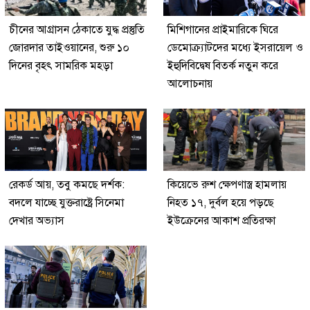
চীনের আগ্রাসন ঠেকাতে যুদ্ধ প্রস্তুতি
মিশিগানের প্রাইমারিকে ঘিরে
জোরদার তাইওয়ানের, শুরু ১০
ডেমোক্র্যাটদের মধ্যে ইসরায়েল ও
দিনের বৃহৎ সামরিক মহড়া
ইহুদিবিদ্বেষ বিতর্ক নতুন করে
আলোচনায়
রেকর্ড আয়, তবু কমছে দর্শক:
কিয়েভে রুশ ক্ষেপণাস্ত্র হামলায়
বদলে যাচ্ছে যুক্তরাষ্ট্রে সিনেমা
নিহত ১৭, দুর্বল হয়ে পড়ছে
দেখার অভ্যাস
ইউক্রেনের আকাশ প্রতিরক্ষা