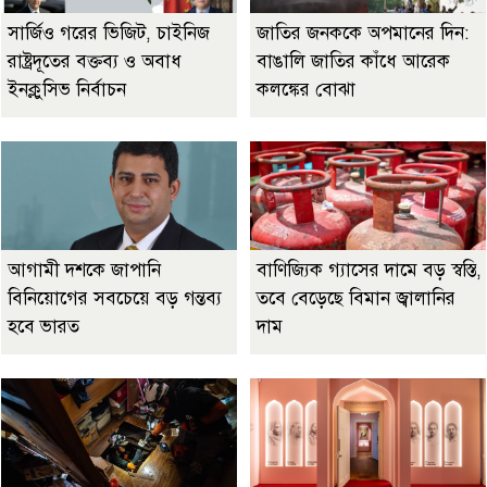
সার্জিও গরের ভিজিট, চাইনিজ
জাতির জনককে অপমানের দিন:
রাষ্ট্রদূতের বক্তব্য ও অবাধ
বাঙালি জাতির কাঁধে আরেক
ইনক্লুসিভ নির্বাচন
কলঙ্কের বোঝা
আগামী দশকে জাপানি
বাণিজ্যিক গ্যাসের দামে বড় স্বস্তি,
বিনিয়োগের সবচেয়ে বড় গন্তব্য
তবে বেড়েছে বিমান জ্বালানির
হবে ভারত
দাম