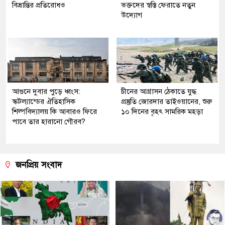
বিভ্রান্তির প্রতিরোধও
ভক্তদের স্বস্তি ফেরাতে নতুন
উদ্যোগ
আগুনে দুবার পুড়ে ধ্বংস:
চীনের আগ্রাসন ঠেকাতে যুদ্ধ
স্কটল্যান্ডের ঐতিহাসিক
প্রস্তুতি জোরদার তাইওয়ানের, শুরু
শিল্পবিদ্যালয় কি আবারও ফিরে
১০ দিনের বৃহৎ সামরিক মহড়া
পাবে তার হারানো গৌরব?
জনপ্রিয় সংবাদ