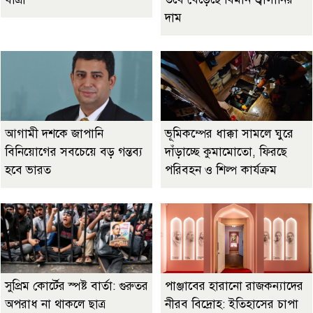
দাম
আগামী দশকে জাপানি
ভূমিকম্পের ধাক্কা সামলে ঘুরে
বিনিয়োগের সবচেয়ে বড় গন্তব্য
দাঁড়াচ্ছে কুমামোতো, ফিরছে
হবে ভারত
পরিবহন ও শিল্প কার্যক্রম
সুপ্রিম কোর্টের স্পষ্ট বার্তা: গুরুতর
পাঞ্জাবের হারানো রাজকন্যাদের
অপরাধ না থাকলে ছাত্র
নীরব বিদ্রোহ: ইতিহাসের চাপা