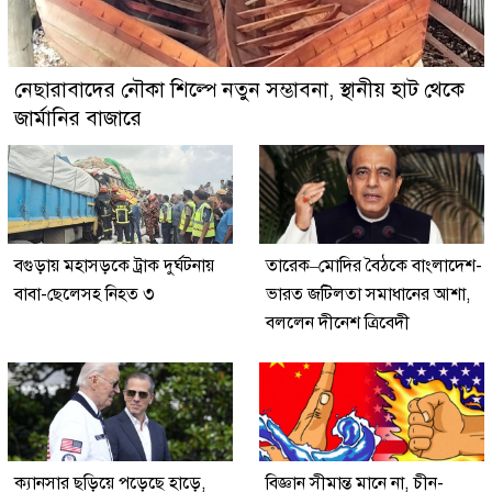
নেছারাবাদের নৌকা শিল্পে নতুন সম্ভাবনা, স্থানীয় হাট থেকে
জার্মানির বাজারে
বগুড়ায় মহাসড়কে ট্রাক দুর্ঘটনায়
তারেক–মোদির বৈঠকে বাংলাদেশ-
বাবা-ছেলেসহ নিহত ৩
ভারত জটিলতা সমাধানের আশা,
বললেন দীনেশ ত্রিবেদী
ক্যানসার ছড়িয়ে পড়েছে হাড়ে,
বিজ্ঞান সীমান্ত মানে না, চীন-