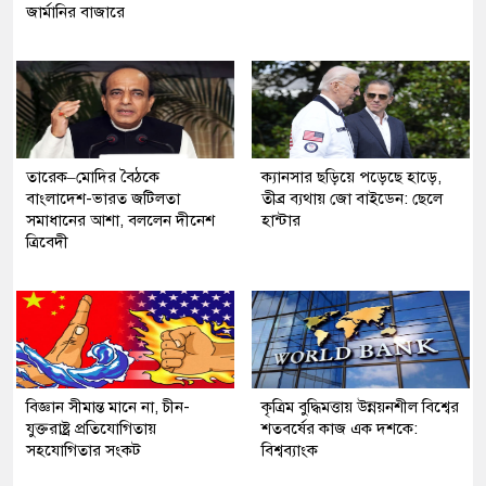
জার্মানির বাজারে
তারেক–মোদির বৈঠকে
ক্যানসার ছড়িয়ে পড়েছে হাড়ে,
বাংলাদেশ-ভারত জটিলতা
তীব্র ব্যথায় জো বাইডেন: ছেলে
সমাধানের আশা, বললেন দীনেশ
হান্টার
ত্রিবেদী
বিজ্ঞান সীমান্ত মানে না, চীন-
কৃত্রিম বুদ্ধিমত্তায় উন্নয়নশীল বিশ্বের
যুক্তরাষ্ট্র প্রতিযোগিতায়
শতবর্ষের কাজ এক দশকে:
সহযোগিতার সংকট
বিশ্বব্যাংক