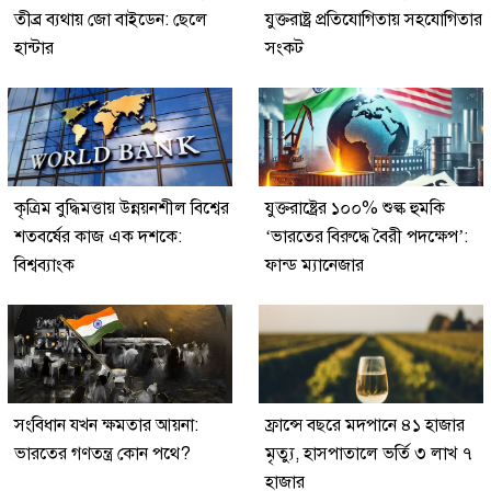
তীব্র ব্যথায় জো বাইডেন: ছেলে
যুক্তরাষ্ট্র প্রতিযোগিতায় সহযোগিতার
হান্টার
সংকট
কৃত্রিম বুদ্ধিমত্তায় উন্নয়নশীল বিশ্বের
যুক্তরাষ্ট্রের ১০০% শুল্ক হুমকি
শতবর্ষের কাজ এক দশকে:
‘ভারতের বিরুদ্ধে বৈরী পদক্ষেপ’:
বিশ্বব্যাংক
ফান্ড ম্যানেজার
সংবিধান যখন ক্ষমতার আয়না:
ফ্রান্সে বছরে মদপানে ৪১ হাজার
ভারতের গণতন্ত্র কোন পথে?
মৃত্যু, হাসপাতালে ভর্তি ৩ লাখ ৭
হাজার