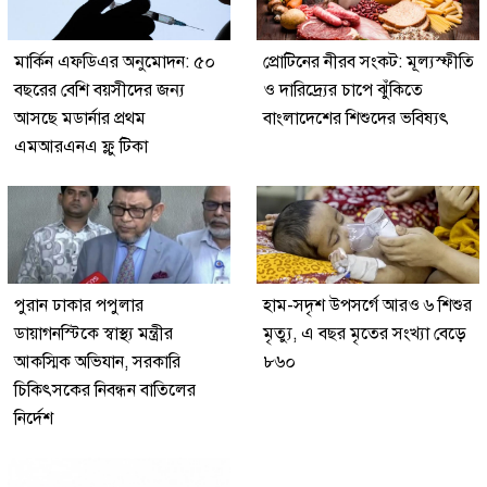
মার্কিন এফডিএর অনুমোদন: ৫০
প্রোটিনের নীরব সংকট: মূল্যস্ফীতি
বছরের বেশি বয়সীদের জন্য
ও দারিদ্র্যের চাপে ঝুঁকিতে
আসছে মডার্নার প্রথম
বাংলাদেশের শিশুদের ভবিষ্যৎ
এমআরএনএ ফ্লু টিকা
পুরান ঢাকার পপুলার
হাম-সদৃশ উপসর্গে আরও ৬ শিশুর
ডায়াগনস্টিকে স্বাস্থ্য মন্ত্রীর
মৃত্যু, এ বছর মৃতের সংখ্যা বেড়ে
আকস্মিক অভিযান, সরকারি
৮৬০
চিকিৎসকের নিবন্ধন বাতিলের
নির্দেশ