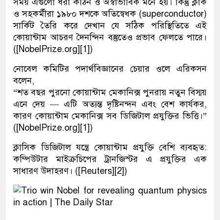
সময় এগুলো ধরা কঠিন ও অস্বাভাবিক মনে হয়। কিন্তু ক্লার্ক
ও সহকর্মীরা ১৯৮০ দশকে অতিস্বেধক (superconductor)
সার্কিট তৈরি করে দেখান যে সঠিক পরিস্থিতিতে এই
কোয়ান্টাম আচরণ দৈনন্দিন বস্তুতেও প্রভাব ফেলতে পারে।
([NobelPrize.org][1])
নোবেল কমিটির পদার্থবিজ্ঞানের চেয়ার ওলে এরিকসন
বলেন,
“শত বছর পুরনো কোয়ান্টাম মেকানিক্স পুনরায় নতুন বিস্ময়
এনে দেয় — এটি অত্যন্ত দৃষ্টিনন্দন এবং বেশ কার্যকর,
কারণ কোয়ান্টাম মেকানিক্স সব ডিজিটাল প্রযুক্তির ভিত্তি।”
([NobelPrize.org][1])
ক্লাসিক ডিজিটাল যন্ত্রে কোয়ান্টাম প্রযুক্তি বেশি ব্যবহৃত:
কম্পিউটার মাইক্রচিপের ট্রানজিস্টর এ প্রযুক্তির এক
সাধারণ উদাহরণ। ([Reuters][2])