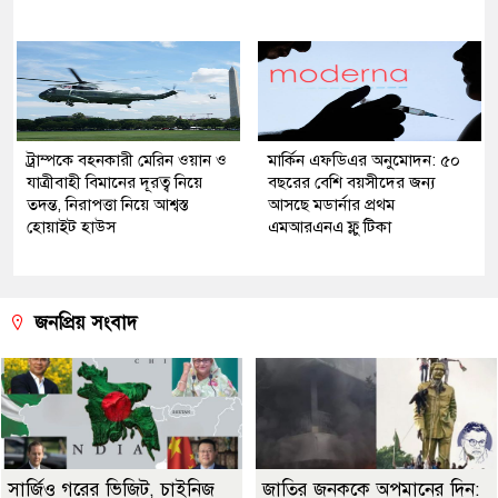
ট্রাম্পকে বহনকারী মেরিন ওয়ান ও
মার্কিন এফডিএর অনুমোদন: ৫০
যাত্রীবাহী বিমানের দূরত্ব নিয়ে
বছরের বেশি বয়সীদের জন্য
তদন্ত, নিরাপত্তা নিয়ে আশ্বস্ত
আসছে মডার্নার প্রথম
হোয়াইট হাউস
এমআরএনএ ফ্লু টিকা
জনপ্রিয় সংবাদ
সার্জিও গরের ভিজিট, চাইনিজ
জাতির জনককে অপমানের দিন: