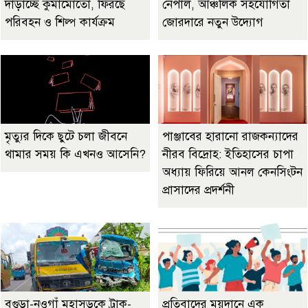
দাঁড়াচ্ছে কুমামোতো, ফিরছে
নেপাল, আঞ্চলিক সহযোগিতা
পরিবহন ও শিল্প কার্যক্রম
জোরদারে নতুন উদ্যোগ
মৃত্যুর দিকে ছুটে চলা জীবনে
পাঞ্জাবের হারানো রাজকন্যাদের
থামার সময় কি এখনও আসেনি?
নীরব বিদ্রোহ: ইতিহাসের চাপা
অধ্যায় ফিরিয়ে আনল কেনসিংটন
প্রাসাদের প্রদর্শনী
বগুড়া-নওগাঁ মহাসড়কে ট্রাক-
প্রতিবাদের ময়দানে এক