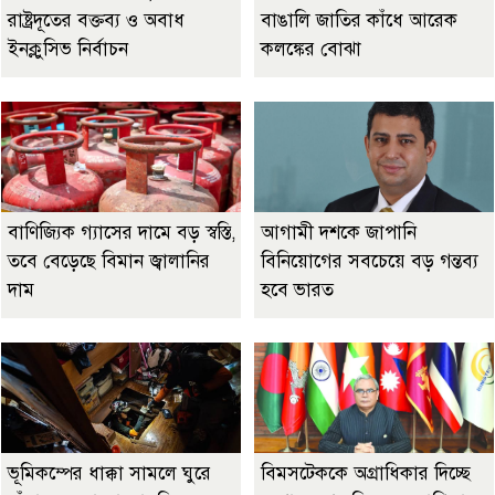
রাষ্ট্রদূতের বক্তব্য ও অবাধ
বাঙালি জাতির কাঁধে আরেক
ইনক্লুসিভ নির্বাচন
কলঙ্কের বোঝা
বাণিজ্যিক গ্যাসের দামে বড় স্বস্তি,
আগামী দশকে জাপানি
তবে বেড়েছে বিমান জ্বালানির
বিনিয়োগের সবচেয়ে বড় গন্তব্য
দাম
হবে ভারত
ভূমিকম্পের ধাক্কা সামলে ঘুরে
বিমসটেককে অগ্রাধিকার দিচ্ছে