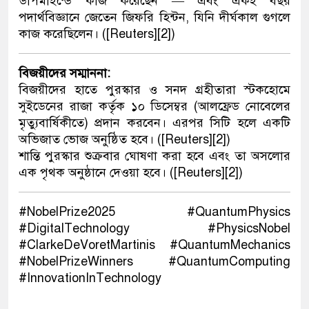
ডীপমাইন্ডে কাজ করেছেন — এবং একই বছর
পদার্থবিজ্ঞানে জেতেন জিফরি হিন্টন, যিনি দীর্ঘকাল গুগলে
কাজ করেছিলেন। ([Reuters][2])
বিজয়ীদের সম্মাননা:
বিজয়ীদের হাতে পুরস্কার ও সনদ গ্রহীতারা স্টকহোমে
সুইডেনের রাজা কর্তৃক ১০ ডিসেম্বর (আলফ্রেড নোবেলের
মৃত্যুবার্ষিকীতে) প্রদান করবেন। এরপর সিটি হলে একটি
অভিজাত ভোজ অনুষ্ঠিত হবে। ([Reuters][2])
শান্তি পুরস্কার শুক্রবার ঘোষণা করা হবে এবং তা অসলোর
এক পৃথক অনুষ্ঠানে দেওয়া হবে। ([Reuters][2])
#NobelPrize2025 #QuantumPhysics
#DigitalTechnology #PhysicsNobel
#ClarkeDeVoretMartinis #QuantumMechanics
#NobelPrizeWinners #QuantumComputing
#InnovationInTechnology