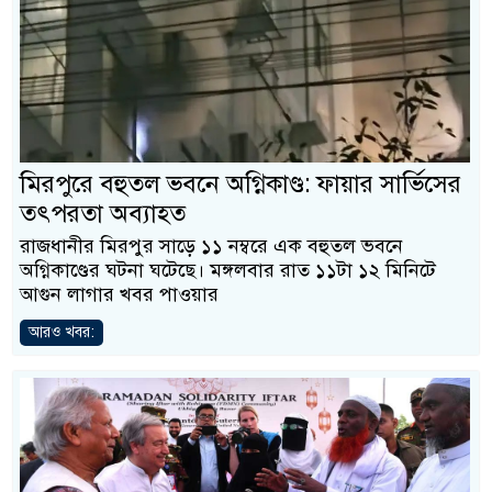
মিরপুরে বহুতল ভবনে অগ্নিকাণ্ড: ফায়ার সার্ভিসের
তৎপরতা অব্যাহত
রাজধানীর মিরপুর সাড়ে ১১ নম্বরে এক বহুতল ভবনে
অগ্নিকাণ্ডের ঘটনা ঘটেছে। মঙ্গলবার রাত ১১টা ১২ মিনিটে
আগুন লাগার খবর পাওয়ার
আরও খবর: