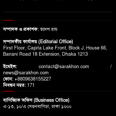
অভ্যাস
কিয়েভে রুশ ক্ষেপণাস্ত্র হামলায়
নিহত ১৭, দুর্বল হয়ে পড়ছে
সম্পাদক ও প্রকাশক:
স্বদেশ রায়
ইউক্রেনের আকাশ প্রতিরক্ষা
সম্পাদকীয় কার্যালয় (Editorial Office)
যুক্তরাষ্ট্রের বিমানবন্দরে অভিবাসন
First Floor, Capita Lake Front, Block J, House 66,
অভিযান ঘিরে উত্তেজনা, আইসিইর
Banani Road 18 Extension, Dhaka 1213
পদক্ষেপে আপত্তি বিমান সংস্থাগুলোর
ইমেইল:
contact@sarakhon.com
/
শেখ হাসিনাকে ভারত এই সুযোগ
news@sarakhon.com
কেন দিলো- প্রশ্ন বিএনপির
ফোন:
+8809638155227
নিবন্ধন নম্বর:
171
মৃত্যুদণ্ড সত্ত্বেও দেশে ফেরার
পরিকল্পনার ‘জুয়া’ কেন খেলছেন
বাণিজ্যিক অফিস (Business Office)
শেখ হাসিনা
এ-১৩, ১০/এ সেগুনবাগিচা, ঢাকা ১০০০