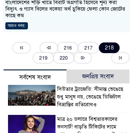
বাংলাদেশের শক্তি খাতে বিরাট অগ্রগতি হিসেবে শূন্য করা
বিদ্যুৎ ও গ্যাস বিলের বকেয়া অর্থ চুকিয়ে ফেলা কোন জোটের
কাছে কম
আরও খবর:
218
216
217
219
220
জনপ্রিয় সংবাদ
সর্বশেষ সংবাদ
সিউতার ট্র্যাজেডি: সীমান্ত ভেঙেছে
শুধু মানুষ নয়, ভেঙেছে ডিজিটাল
বিভ্রান্তির প্রতিরোধও
মাত্র ২০ ডলারে বিশ্বতারকাদের
কনসার্ট! বাড়তি টিকিটের দামে