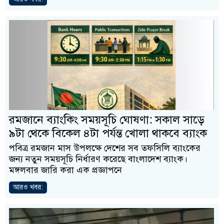
রমজানে ব্যাংকিং সময়সূচি ঘোষণা: সকাল সাড়ে
৯টা থেকে বিকেল ৪টা পর্যন্ত খোলা থাকবে ব্যাংক
পবিত্র রমজান মাস উপলক্ষে দেশের সব তফসিলি ব্যাংকের
জন্য নতুন সময়সূচি নির্ধারণ করেছে বাংলাদেশ ব্যাংক।
মঙ্গলবার জারি করা এক প্রজ্ঞাপনে
আরও খবর: