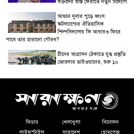
ভক্তদের স্বস্তি ফেরাতে নতুন উদ্যোগ
আগুনে দুবার পুড়ে ধ্বংস:
স্কটল্যান্ডের ঐতিহাসিক
শিল্পবিদ্যালয় কি আবারও ফিরে
পাবে তার হারানো গৌরব?
চীনের আগ্রাসন ঠেকাতে যুদ্ধ প্রস্তুতি
জোরদার তাইওয়ানের, শুরু ১০
দিনের বৃহৎ সামরিক মহড়া
মিশিগানের প্রাইমারিকে ঘিরে
ডেমোক্র্যাটদের মধ্যে ইসরায়েল ও
ইহুদিবিদ্বেষ বিতর্ক নতুন করে
আলোচনায়
ফিচার
খেলাধুলা
বিনোদন
রেকর্ড আয়, তবু কমছে দর্শক: বদলে
যাচ্ছে যুক্তরাষ্ট্রে সিনেমা দেখার
লাইফস্টাইল
সারাদেশ
হোমপেজ