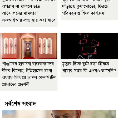
অপরাধ না থাকলে ছাত্র
দাঁড়াচ্ছে কুমামোতো, ফিরছে
আন্দোলনের মামলায়
পরিবহন ও শিল্প কার্যক্রম
এফআইআর প্রত্যাহার করা যাবে
পাঞ্জাবের হারানো রাজকন্যাদের
মৃত্যুর দিকে ছুটে চলা জীবনে
নীরব বিদ্রোহ: ইতিহাসের চাপা
থামার সময় কি এখনও আসেনি?
অধ্যায় ফিরিয়ে আনল কেনসিংটন
প্রাসাদের প্রদর্শনী
সর্বশেষ সংবাদ