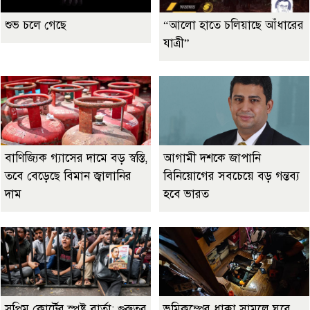
শুভ চলে গেছে
“আলো হাতে চলিয়াছে আঁধারের
যাত্রী”
বাণিজ্যিক গ্যাসের দামে বড় স্বস্তি,
আগামী দশকে জাপানি
তবে বেড়েছে বিমান জ্বালানির
বিনিয়োগের সবচেয়ে বড় গন্তব্য
দাম
হবে ভারত
সুপ্রিম কোর্টের স্পষ্ট বার্তা: গুরুতর
ভূমিকম্পের ধাক্কা সামলে ঘুরে