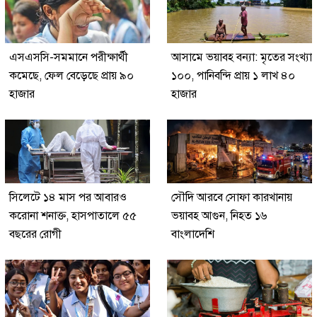
এসএসসি-সমমানে পরীক্ষার্থী
আসামে ভয়াবহ বন্যা: মৃতের সংখ্যা
কমেছে, ফেল বেড়েছে প্রায় ৯০
১০০, পানিবন্দি প্রায় ১ লাখ ৪০
হাজার
হাজার
সিলেটে ১৪ মাস পর আবারও
সৌদি আরবে সোফা কারখানায়
করোনা শনাক্ত, হাসপাতালে ৫৫
ভয়াবহ আগুন, নিহত ১৬
বছরের রোগী
বাংলাদেশি