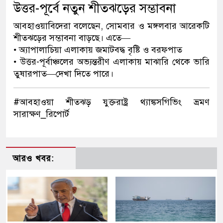
উত্তর-পূর্বে নতুন শীতঝড়ের সম্ভাবনা
আবহাওয়াবিদেরা বলেছেন, সোমবার ও মঙ্গলবার আরেকটি
শীতঝড়ের সম্ভাবনা বাড়ছে। এতে—
• অ্যাপালাচিয়া এলাকায় জমাটবদ্ধ বৃষ্টি ও বরফপাত
• উত্তর-পূর্বাঞ্চলের অভ্যন্তরীণ এলাকায় মাঝারি থেকে ভারি
তুষারপাত—দেখা দিতে পারে।
#আবহাওয়া শীতঝড় যুক্তরাষ্ট্র থ্যাঙ্কসগিভিং ভ্রমণ
সারাক্ষণ_রিপোর্ট
আরও খবর: