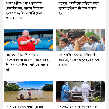
গাজা পরিকল্পনা প্রত্যাখ্যান
হরমুজ প্রণালীকে হাতিয়ার করে
নেতানিয়াহুর, হামাস নিরস্ত্র না
জুনের চুক্তিতে ফিরতে চাইছে
হওয়া পর্যন্ত ইসরায়েলি সেনা
ইরান
প্রত্যাহার নয়
বাফুফের বিদেশি কোচের
এসএসসি-সমমানে পরীক্ষার্থী
বিস্ফোরক অভিযোগ: ‘ভয়ে আছি,
কমেছে, ফেল বেড়েছে প্রায় ৯০
স্ত্রী-সন্তানকে টাকা পাঠাতে পারছি
হাজার
না’
আসামে ভয়াবহ বন্যা: মৃতের
সিলেটে ১৪ মাস পর আবারও