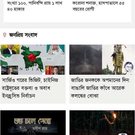
সংখ্যা ১০০, পানিবন্দি প্রায় ১ লাখ
করোনা শনাক্ত, হাসপাতালে ৫৫
৪০ হাজার
বছরের রোগী
জনপ্রিয় সংবাদ
সার্জিও গরের ভিজিট, চাইনিজ
জাতির জনককে অপমানের দিন:
রাষ্ট্রদূতের বক্তব্য ও অবাধ
বাঙালি জাতির কাঁধে আরেক
ইনক্লুসিভ নির্বাচন
কলঙ্কের বোঝা