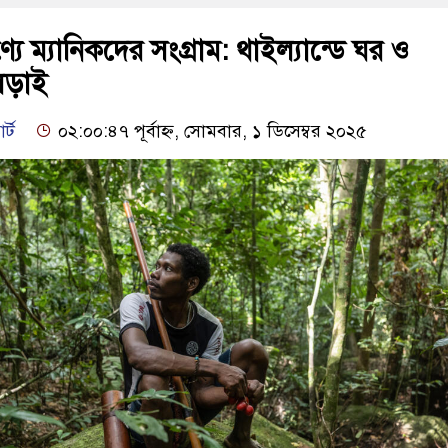
যে ম্যানিকদের সংগ্রাম: থাইল্যান্ডে ঘর ও
লড়াই
র্ট
০২:০০:৪৭ পূর্বাহ্ন, সোমবার, ১ ডিসেম্বর ২০২৫