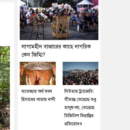
লাগামহীন বাজারের কাছে নাগরিক
কেন জিম্মি?
শুভেচ্ছার অর্থ যখন
সিউতার ট্র্যাজেডি:
হিসাবের খাতায় বন্দী
সীমান্ত ভেঙেছে শুধু
মানুষ নয়, ভেঙেছে
ডিজিটাল বিভ্রান্তির
প্রতিরোধও