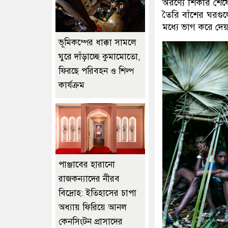
অরণ্যে শিকার শেষে
তৈরি বাঁশের ঘরগু
মধ্যে ভাগ করে দেয
ভূমিকম্পের ধাক্কা সামলে
ঘুরে দাঁড়াচ্ছে কুমামোতো,
ফিরছে পরিবহন ও শিল্প
কার্যক্রম
পাঞ্জাবের হারানো
রাজকন্যাদের নীরব
বিদ্রোহ: ইতিহাসের চাপা
অধ্যায় ফিরিয়ে আনল
কেনসিংটন প্রাসাদের