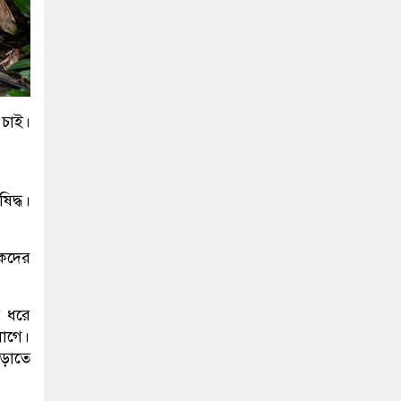
 চাই।
িদ্ধ।
চকদের
় ধরে
লাগে।
ড়াতে