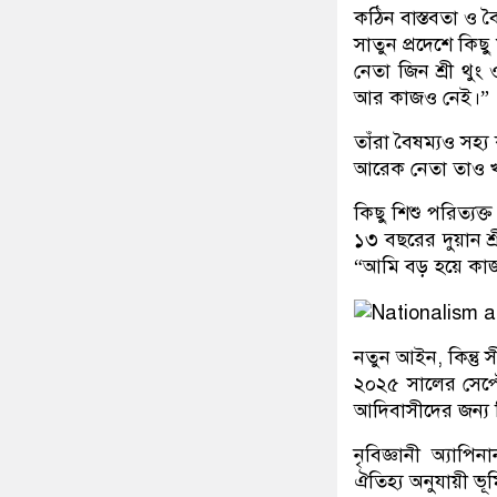
কঠিন বাস্তবতা ও ব
সাতুন প্রদেশে কিছু
নেতা জিন শ্রী থুং
আর কাজও নেই।”
তাঁরা বৈষম্যও সহ্
আরেক নেতা তাও খা
কিছু শিশু পরিত্যক্ত
১৩ বছরের দুয়ান শ
“আমি বড় হয়ে ক
নতুন আইন, কিন্তু স
২০২৫ সালের সেপ্ট
আদিবাসীদের জন্য ক
নৃবিজ্ঞানী অ্যাপ
ঐতিহ্য অনুযায়ী ভূ