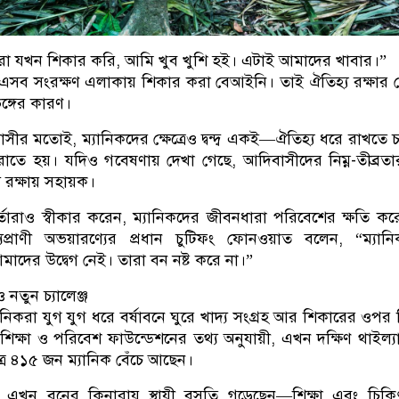
মরা যখন শিকার করি, আমি খুব খুশি হই। এটাই আমাদের খাবার।”
, এসব সংরক্ষণ এলাকায় শিকার করা বেআইনি। তাই ঐতিহ্য রক্ষার চে
ভঙ্গের কারণ।
বাসীর মতোই, ম্যানিকদের ক্ষেত্রেও দ্বন্দ্ব একই—ঐতিহ্য ধরে রাখতে 
তে হয়। যদিও গবেষণায় দেখা গেছে, আদিবাসীদের নিম্ন-তীব্রত
য রক্ষায় সহায়ক।
কর্তারাও স্বীকার করেন, ম্যানিকদের জীবনধারা পরিবেশের ক্ষতি কর
প্রাণী অভয়ারণ্যের প্রধান চুটিফং ফোনওয়াত বলেন, “ম্যান
াদের উদ্বেগ নেই। তারা বন নষ্ট করে না।”
নতুন চ্যালেঞ্জ
যানিকরা যুগ যুগ ধরে বর্ষাবনে ঘুরে খাদ্য সংগ্রহ আর শিকারের ওপর ন
ক্ষা ও পরিবেশ ফাউন্ডেশনের তথ্য অনুযায়ী, এখন দক্ষিণ থাইল্যা
ত্র ৪১৫ জন ম্যানিক বেঁচে আছেন।
 এখন বনের কিনারায় স্থায়ী বসতি গড়েছেন—শিক্ষা এবং চিক