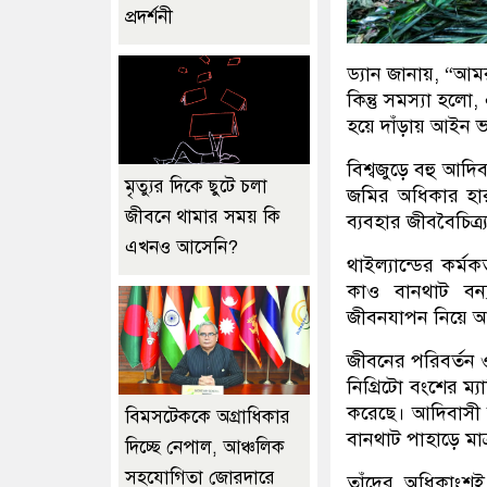
প্রদর্শনী
ড্যান জানায়, “আ
কিন্তু সমস্যা হলো
হয়ে দাঁড়ায় আইন 
বিশ্বজুড়ে বহু আদি
মৃত্যুর দিকে ছুটে চলা
জমির অধিকার হারা
জীবনে থামার সময় কি
ব্যবহার জীববৈচিত্র্
এখনও আসেনি?
থাইল্যান্ডের কর্ম
কাও বানথাট বন্য
জীবনযাপন নিয়ে আম
জীবনের পরিবর্তন ও 
নিগ্রিটো বংশের ম্
করেছে। আদিবাসী শি
বিমসটেককে অগ্রাধিকার
বানথাট পাহাড়ে মা
দিচ্ছে নেপাল, আঞ্চলিক
সহযোগিতা জোরদারে
তাঁদের অধিকাংশই