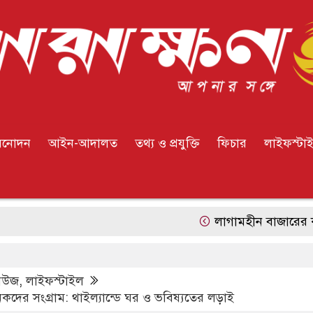
িনোদন
আইন-আদালত
তথ্য ও প্রযুক্তি
ফিচার
লাইফস্টা
লাগামহীন বাজারের কাছে নাগরি
িউজ
,
লাইফস্টাইল
িকদের সংগ্রাম: থাইল্যান্ডে ঘর ও ভবিষ্যতের লড়াই