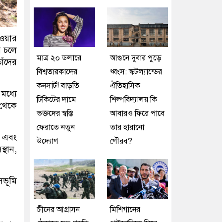
ওয়ার
ে চলে
মাত্র ২০ ডলারে
আগুনে দুবার পুড়ে
াঁদের
বিশ্বতারকাদের
ধ্বংস: স্কটল্যান্ডের
কনসার্ট! বাড়তি
ঐতিহাসিক
মধ্যে
টিকিটের দামে
শিল্পবিদ্যালয় কি
 থেকে
ভক্তদের স্বস্তি
আবারও ফিরে পাবে
ফেরাতে নতুন
তার হারানো
ি এবং
উদ্যোগ
গৌরব?
্থান,
সভূমি
চীনের আগ্রাসন
মিশিগানের