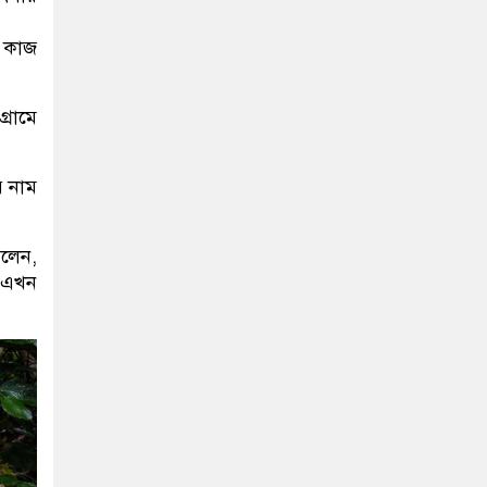
ে কাজ
্রামে
 নাম
বলেন,
। এখন