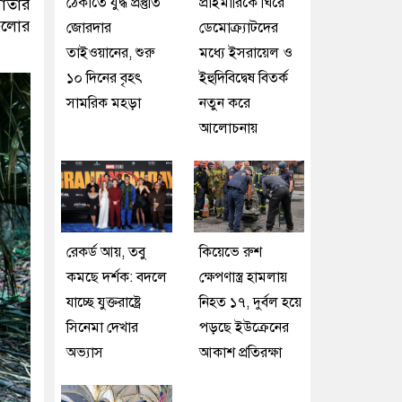
ঠেকাতে যুদ্ধ প্রস্তুতি
প্রাইমারিকে ঘিরে
পাতার
গুলোর
জোরদার
ডেমোক্র্যাটদের
তাইওয়ানের, শুরু
মধ্যে ইসরায়েল ও
১০ দিনের বৃহৎ
ইহুদিবিদ্বেষ বিতর্ক
সামরিক মহড়া
নতুন করে
আলোচনায়
রেকর্ড আয়, তবু
কিয়েভে রুশ
কমছে দর্শক: বদলে
ক্ষেপণাস্ত্র হামলায়
যাচ্ছে যুক্তরাষ্ট্রে
নিহত ১৭, দুর্বল হয়ে
সিনেমা দেখার
পড়ছে ইউক্রেনের
অভ্যাস
আকাশ প্রতিরক্ষা