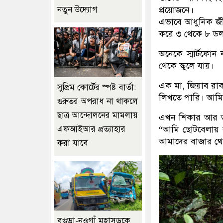
নতুন উদ্যোগ
প্রয়োজনে।
এভাবে আধুনিক জীব
করে ৩ থেকে ৮ ডলা
অনেকে স্মার্টফোন 
থেকে স্কুলে যায়।
এক মা, জিয়াব 
সুপ্রিম কোর্টের স্পষ্ট বার্তা:
লিখতে পারি। আমি 
গুরুতর অপরাধ না থাকলে
ছাত্র আন্দোলনের মামলায়
এখন শিকার আর তা
এফআইআর প্রত্যাহার
“আমি ছোটবেলায় 
আমাদের বাজার থে
করা যাবে
বগুড়া-নওগাঁ মহাসড়কে