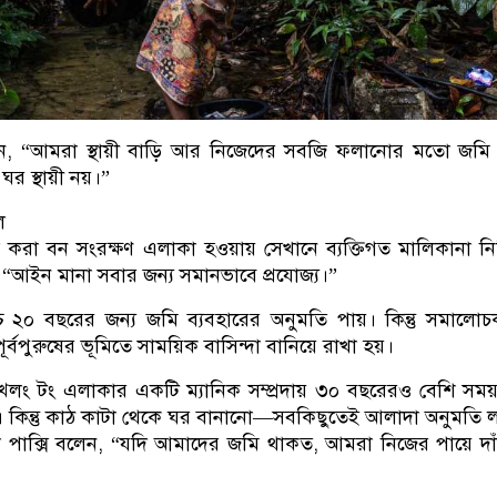
, “আমরা স্থায়ী বাড়ি আর নিজেদের সবজি ফলানোর মতো জমি
 স্থায়ী নয়।”
ল
 করা বন সংরক্ষণ এলাকা হওয়ায় সেখানে ব্যক্তিগত মালিকানা নিষ
, “আইন মানা সবার জন্য সমানভাবে প্রযোজ্য।”
্চ ২০ বছরের জন্য জমি ব্যবহারের অনুমতি পায়। কিন্তু সমালো
র্বপুরুষের ভূমিতে সাময়িক বাসিন্দা বানিয়ে রাখা হয়।
লাই খ্লং টং এলাকার একটি ম্যানিক সম্প্রদায় ৩০ বছরেরও বেশি সময
 কিন্তু কাঠ কাটা থেকে ঘর বানানো—সবকিছুতেই আলাদা অনুমতি 
কদা পাক্সি বলেন, “যদি আমাদের জমি থাকত, আমরা নিজের পায়ে দাঁ