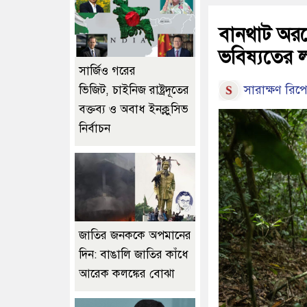
বানথাট অরণ্
ভবিষ্যতের 
সার্জিও গরের
সারাক্ষণ রিপো
ভিজিট, চাইনিজ রাষ্ট্রদূতের
বক্তব্য ও অবাধ ইনক্লুসিভ
নির্বাচন
জাতির জনককে অপমানের
দিন: বাঙালি জাতির কাঁধে
আরেক কলঙ্কের বোঝা