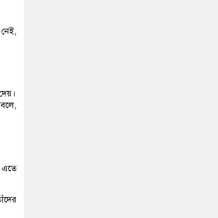
 নেই,
দেয়।
 বলে,
। এতে
াঁদের