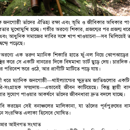
নিক জনগোষ্ঠী তাঁদের ঐতিহ্য রক্ষা এবং ভূমি ও জীবিকার অধিকার পা
তবতার মুখোমুখি হচ্ছে। গভীর অরণ্যে শিকার, প্রজন্মের পর প্রজন্ম ধর
বং আধুনিক সমাজের দাবির সঙ্গে খাপ খাওয়ানো—সব মিলিয়েই ত
ন্দ্বে পড়েছে।
 অরণ্যে এক তরুণ ম্যানিক শিকারি হাতে ফুঁ-নল নিয়ে ঝোপঝাড়ের 
 স্থির করে সে একটি বানরের দিকে বিষমাখা ডার্ট ছুড়ে দেয়। চারদিক
পরিবেশ ভরে ওঠে, আর প্রাণীটি মাটিতে পড়ে যায়।
দী ধরে ম্যানিক জনগোষ্ঠী—থাইল্যান্ডের ক্ষুদ্রতম জাতিগুলোর একট
সংগ্রাহক সম্প্রদায়—এভাবেই জীবন কাটিয়েছে। কিন্তু স্থায়ী বাসস
্যসেবার সুযোগ পাওয়ার আকর্ষণে তাঁদের জীবনধারা দ্রুত বদলে যাচ্ছে।
বি করছেন সেই বনাঞ্চলের মালিকানা, যা তাঁদের পূর্বপুরুষের বা
নে সংরক্ষিত এলাকা হিসেবে ঘোষিত।
না আর আইনগত সংঘাত