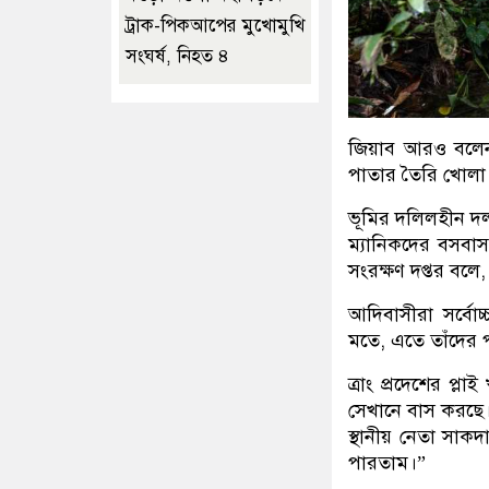
ট্রাক-পিকআপের মুখোমুখি
সংঘর্ষ, নিহত ৪
জিয়াব আরও বলেন
পাতার তৈরি খোলা ঘর
ভূমির দলিলহীন দ
ম্যানিকদের বসবাস
সংরক্ষণ দপ্তর বলে
আদিবাসীরা সর্বোচ
মতে, এতে তাঁদের পূ
ত্রাং প্রদেশের প্
সেখানে বাস করছে।
স্থানীয় নেতা সা
পারতাম।”