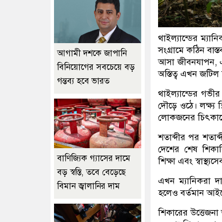
থাইল্যান্ডের ম্যা
সংগ্রামে কঠিন বাস্
আগামী দশকে জাপানি
আসা জীবনযাপন, এ
বিনিয়োগের সবচেয়ে বড়
অস্তিত্ব এখন জটিল দ্ব
গন্তব্য হবে ভারত
থাইল্যান্ডের গভীর
দৌড়ে ওঠে। লক্ষ্য
লোকজনের চিৎকারে 
শতাব্দীর পর শতাব্
দেশের শেষ শিকারি-
বাণিজ্যিক গ্যাসের দামে
শিক্ষা এবং স্বাস্থ
বড় স্বস্তি, তবে বেড়েছে
এখন ম্যানিকরা দা
বিমান জ্বালানির দাম
হলেও বর্তমান আই
শিকারের উত্তেজ